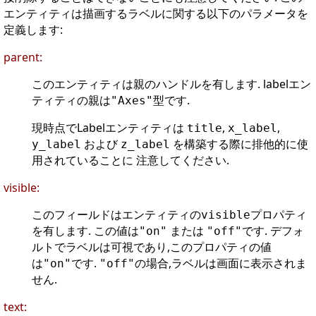
エンティティは描画するラベルに関する以下のパラメータを
定義します:
parent:
このエンティティは親のハンドルを有します. labelエン
ティティの親は
型です.
"Axes"
現時点でLabelエンティティは
,
,
title
x_label
および
を構築する際に排他的に使
y_label
z_label
用されていることに 注意してください.
visible:
このフィールドはエンティティの
プロパティ
visible
を有します. この値は
または
です. デフォ
"on"
"off"
ルトでラベルは可視であり,このプロパティの値
は
です.
の場合,ラベルは画面に表示されま
"on"
"off"
せん.
text: