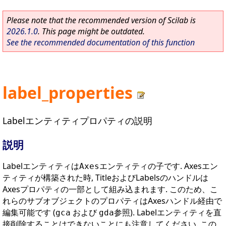
Please note that the recommended version of Scilab is
2026.1.0
. This page might be outdated.
See the recommended documentation of this function
label_properties
Labelエンティティプロパティの説明
説明
Labelエンティティは
エンティティの子です. Axesエン
Axes
ティティが構築された時, TitleおよびLabelsのハンドルは
Axesプロパティの一部として組み込まれます. このため、こ
れらのサブオブジェクトのプロパティはAxesハンドル経由で
編集可能です (
および
参照). Labelエンティティを直
gca
gda
接削除することはできないことにも注意してください. この