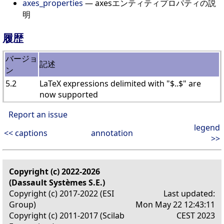
axes_properties
— axesエンティティプロパティの説
明
履歴
バージョ
記述
ン
5.2
LaTeX expressions delimited with "$..$" are
now supported
Report an issue
legend
<< captions
annotation
>>
Copyright (c) 2022-2026
(Dassault Systèmes S.E.)
Copyright (c) 2017-2022 (ESI
Last updated:
Group)
Mon May 22 12:43:11
Copyright (c) 2011-2017 (Scilab
CEST 2023