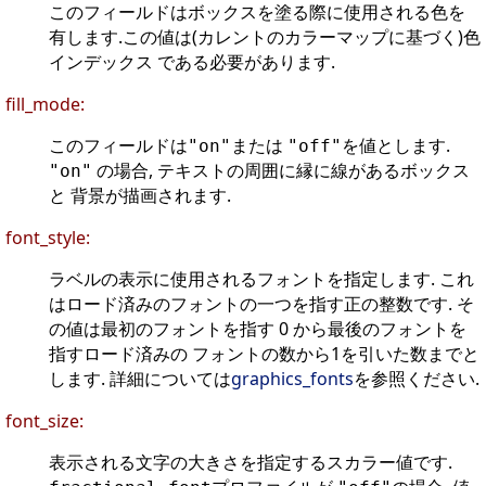
このフィールドはボックスを塗る際に使用される色を
有します.この値は(カレントのカラーマップに基づく)色
インデックス である必要があります.
fill_mode:
このフィールドは
または
を値とします.
"on"
"off"
の場合, テキストの周囲に縁に線があるボックス
"on"
と 背景が描画されます.
font_style:
ラベルの表示に使用されるフォントを指定します. これ
はロード済みのフォントの一つを指す正の整数です. そ
の値は最初のフォントを指す 0 から最後のフォントを
指すロード済みの フォントの数から1を引いた数までと
します. 詳細については
graphics_fonts
を参照ください.
font_size:
表示される文字の大きさを指定するスカラー値です.