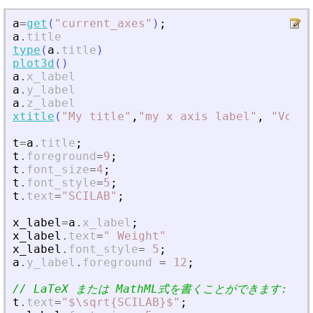
a
=
get
(
"
current_axes
"
)
;
a
.
title
type
(
a
.
title
)
plot3d
(
)
a
.
x_label
a
.
y_label
a
.
z_label
xtitle
(
"
My title
"
,
"
my x axis label
"
,
"
Volum
t
=
a
.
title
;
t
.
foreground
=
9
;
t
.
font_size
=
4
;
t
.
font_style
=
5
;
t
.
text
=
"
SCILAB
"
;
x_label
=
a
.
x_label
;
x_label
.
text
=
"
 Weight
"
x_label
.
font_style
=
5
;
a
.
y_label
.
foreground
=
12
;
// LaTeX または MathML式を書くことができます:
t
.
text
=
"
$\sqrt{SCILAB}$
"
;