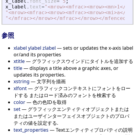
x_label
.
font_size
=
5
;
x_label
.
text
=
"
<
mrow
>
<
mfrac
>
<
mrow
>
<
mn
>
1
<
/mn
>
"
<
mrow
>
<
mfrac
>
<
mrow
>
<
mfrac
>
<
mrow
>
<
mi
>
a
<
/mi
>
"
<
/mfrac
>
<
/mrow
>
<
/mfrac
>
<
/mrow
>
<
/mfenced
>
<
/
参照
xlabel ylabel zlabel
— sets or updates the x-axis label
or/and its properties
xtitle
— グラフィックスウインドにタイトルを追加する
title
— displays a title above a graphic axes, or
updates its properties.
xstring
— 文字列を描画
xlfont
— グラフィックコンテキストにフォントをロー
ドする またはロード済みのフォントを検索する
color
— 色の色IDを取得
set
— グラフィックエンティティオブジェクトまたは
またはユーザインターフェイスオブジェクトのプロパ
ティの値を設定する.
text_properties
— Textエンティティプロパティの説明