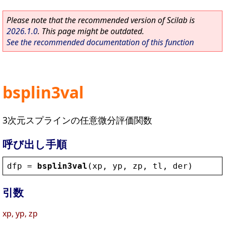
Please note that the recommended version of Scilab is
2026.1.0
. This page might be outdated.
See the recommended documentation of this function
bsplin3val
3次元スプラインの任意微分評価関数
呼び出し手順
dfp
 = 
bsplin3val
(
xp
, 
yp
, 
zp
, 
tl
, 
der
)
引数
xp, yp, zp