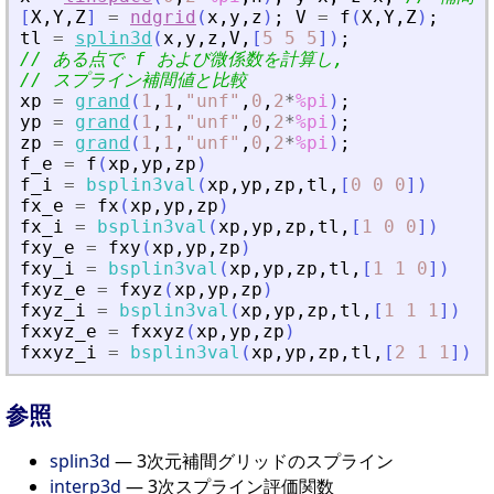
[
X
,
Y
,
Z
]
=
ndgrid
(
x
,
y
,
z
)
;
V
=
f
(
X
,
Y
,
Z
)
;
tl
=
splin3d
(
x
,
y
,
z
,
V
,
[
5
5
5
]
)
;
// ある点で f および微係数を計算し,
// スプライン補間値と比較
xp
=
grand
(
1
,
1
,
"
unf
"
,
0
,
2
*
%pi
)
;
yp
=
grand
(
1
,
1
,
"
unf
"
,
0
,
2
*
%pi
)
;
zp
=
grand
(
1
,
1
,
"
unf
"
,
0
,
2
*
%pi
)
;
f_e
=
f
(
xp
,
yp
,
zp
)
f_i
=
bsplin3val
(
xp
,
yp
,
zp
,
tl
,
[
0
0
0
]
)
fx_e
=
fx
(
xp
,
yp
,
zp
)
fx_i
=
bsplin3val
(
xp
,
yp
,
zp
,
tl
,
[
1
0
0
]
)
fxy_e
=
fxy
(
xp
,
yp
,
zp
)
fxy_i
=
bsplin3val
(
xp
,
yp
,
zp
,
tl
,
[
1
1
0
]
)
fxyz_e
=
fxyz
(
xp
,
yp
,
zp
)
fxyz_i
=
bsplin3val
(
xp
,
yp
,
zp
,
tl
,
[
1
1
1
]
)
fxxyz_e
=
fxxyz
(
xp
,
yp
,
zp
)
fxxyz_i
=
bsplin3val
(
xp
,
yp
,
zp
,
tl
,
[
2
1
1
]
)
参照
splin3d
— 3次元補間グリッドのスプライン
interp3d
— 3次スプライン評価関数