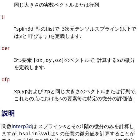
同じ大きさの実数ベクトルまたは行列
tl
"splin3d"型のtlistで, 3次元テンソルスプライン(以下で
は
と 呼びます)を定義します.
s
der
3つ要素
のベクトルで, 計算する
の微分
[ox,oy,oz]
s
を定義します.
dfp
,
および
と同じ大きさのベクトルまたは行列で,
xp
yp
zp
これらの点における
の要素毎に特定の微分の評価値.
s
説明
関数
interp3d
は スプライン
とその1階の微分のみを計算し
s
ますが,
は
の任意の微分値を計算することが
bsplin3val
s