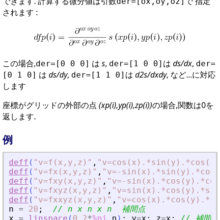
できます. 計算する微分値は引数
で 指定
der=[ox,oy,oz]
されます :
この場合,
は
s
,
は
ds/dx
,
der=[0 0 0]
der=[1 0 0]
der=
は
ds/dy
,
は
d2s/dxdy
, など...に対応
[0 1 0]
der=[1 1 0]
します
座標がグリッドの外部の点
(xp(i),yp(i),zp(i))
の場合,関数は0を
返します.
例
deff
(
"
v=f(x,y,z)
"
,
"
v=cos(x).*sin(y).*cos(z)
deff
(
"
v=fx(x,y,z)
"
,
"
v=-sin(x).*sin(y).*cos(
deff
(
"
v=fxy(x,y,z)
"
,
"
v=-sin(x).*cos(y).*cos
deff
(
"
v=fxyz(x,y,z)
"
,
"
v=sin(x).*cos(y).*sin
deff
(
"
v=fxxyz(x,y,z)
"
,
"
v=cos(x).*cos(y).*si
n
=
20
;
// n x n x n  補間点
x
=
linspace
(
0
,
2
*
%pi
,
n
)
;
y
=
x
;
z
=
x
;
// 補間