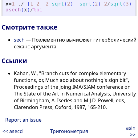
x
=
1
./
[
1
2
-
2
sqrt
(
2
)
-
sqrt
(
2
)
2
/
sqrt
(
3
)
-
asech
(
x
)
/
%pi
Смотрите также
sech
— Поэлементно вычисляет гиперболический
секанс аргумента.
Сcылки
Kahan, W., "Branch cuts for complex elementary
functions, or, Much ado about nothing's sign bit",
Proceedings of the joing IMA/SIAM conference on
The State of the Art in Numerical Analysis, University
of Birmingham, A. Iserles and M.J.D. Powell, eds,
Clarendon Press, Oxford, 1987, 165-210.
Report an issue
asin
<< asecd
Тригонометрия
>>