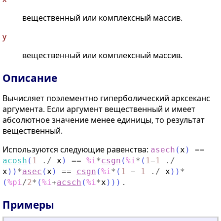
вещественный или комплексный массив.
y
вещественный или комплексный массив.
Описание
Вычисляет поэлементно гиперболический арксеканс
аргумента. Если аргумент вещественный и имеет
абсолютное значение менее единицы, то результат
вещественный.
Используются следующие равенства:
asech
(
x
)
==
acosh
(
1
./
x
)
==
%i
*
csgn
(
%i
*
(
1
−
1
./
x
)
)
*
asec
(
x
)
==
csgn
(
%i
*
(
1
−
1
./
x
)
)
*
.
(
%pi
/
2
*
(
%i
+
acsch
(
%i
*
x
)
)
)
Примеры