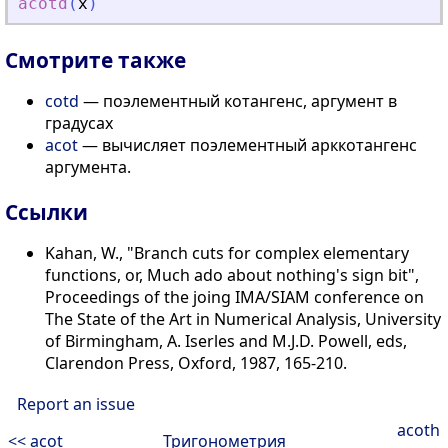
acotd
(
x
)
Смотрите также
cotd
— поэлементный котангенс, аргумент в
градусах
acot
— вычисляет поэлементный арккотангенс
аргумента.
Ссылки
Kahan, W., "Branch cuts for complex elementary
functions, or, Much ado about nothing's sign bit",
Proceedings of the joing IMA/SIAM conference on
The State of the Art in Numerical Analysis, University
of Birmingham, A. Iserles and M.J.D. Powell, eds,
Clarendon Press, Oxford, 1987, 165-210.
Report an issue
acoth
<< acot
Тригонометрия