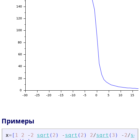
Примеры
x
=
[
1
2
-
2
sqrt
(
2
)
-
sqrt
(
2
)
2
/
sqrt
(
3
)
-
2
/
sqr