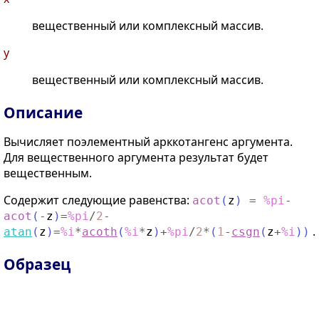
вещественный или комплексный массив.
y
вещественный или комплексный массив.
Описание
Вычисляет поэлементный арккотангенс аргумента.
Для вещественного аргумента результат будет
вещественным.
Содержит следующие равенства:
acot
(
z
)
=
%pi
-
acot
(
-
z
)
=
%pi
/
2
-
.
atan
(
z
)
=
%i
*
acoth
(
%i
*
z
)
+
%pi
/
2
*
(
1
-
csgn
(
z
+
%i
)
)
Образец