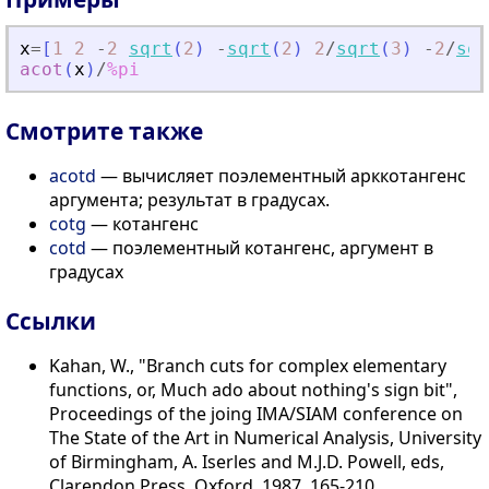
x
=
[
1
2
-
2
sqrt
(
2
)
-
sqrt
(
2
)
2
/
sqrt
(
3
)
-
2
/
sqr
acot
(
x
)
/
%pi
Смотрите также
acotd
— вычисляет поэлементный арккотангенс
аргумента; результат в градусах.
cotg
— котангенс
cotd
— поэлементный котангенс, аргумент в
градусах
Ссылки
Kahan, W., "Branch cuts for complex elementary
functions, or, Much ado about nothing's sign bit",
Proceedings of the joing IMA/SIAM conference on
The State of the Art in Numerical Analysis, University
of Birmingham, A. Iserles and M.J.D. Powell, eds,
Clarendon Press, Oxford, 1987, 165-210.