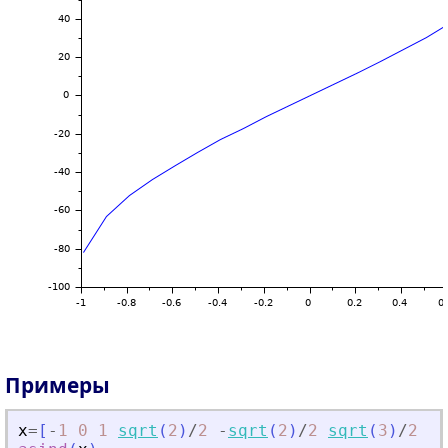
Примеры
x
=
[
-
1
0
1
sqrt
(
2
)
/
2
-
sqrt
(
2
)
/
2
sqrt
(
3
)
/
2
-
s