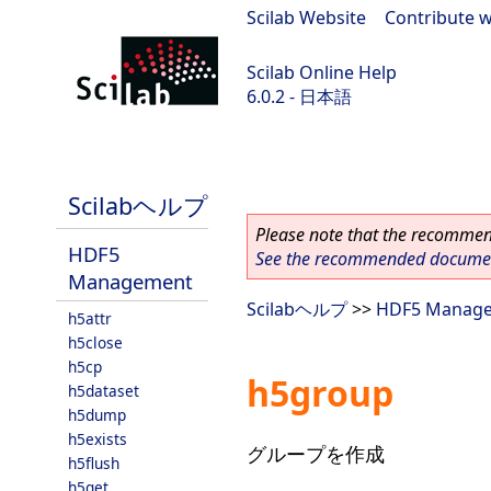
Scilab Website
|
Contribute w
Scilab Online Help
6.0.2 - 日本語
Scilab 6.0.2
Scilabヘルプ
Please note that the recommend
HDF5
See the recommended document
Management
Scilabヘルプ
>>
HDF5 Manag
h5attr
h5close
h5cp
h5group
h5dataset
h5dump
h5exists
グループを作成
h5flush
h5get