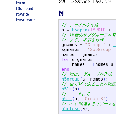
グループの集合を作成します.
h5rm
h5umount
例
h5write
h5writeattr
// ファイルを作成
a
=
h5open
(
TMPDIR
+
"
// 10個のサブグループを
// まず, 名前を作成
gnames
=
"
Group_
"
+
s
sgnames
=
"
SubGroup_
"
names
=
gnames
;
for
s
=
gnames
names
=
[
names
s
end
// 次に, グループを作成
h5group
(
a
,
names
)
;
// 全てOKであることを確認
h5ls
(
a
)
// ...そして
h5ls
(
a
,
"
Group_3
"
)
// a に関連するリソース
h5close
(
a
)
;