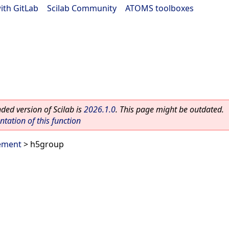
ith GitLab
|
Scilab Community
|
ATOMS toolboxes
ed version of Scilab is
2026.1.0
. This page might be outdated.
ation of this function
ement
> h5group