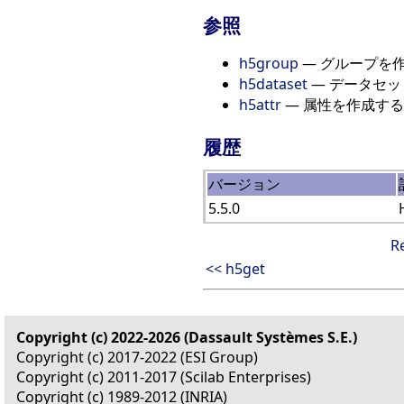
参照
h5group
— グループを
h5dataset
— データセッ
h5attr
— 属性を作成する
履歴
バージョン
5.5.0
R
<< h5get
Copyright (c) 2022-2026 (Dassault Systèmes S.E.)
Copyright (c) 2017-2022 (ESI Group)
Copyright (c) 2011-2017 (Scilab Enterprises)
Copyright (c) 1989-2012 (INRIA)