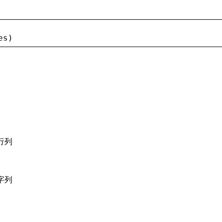
es
)
行列
字列