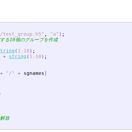
/test_group.h5
"
,
"
a
"
)
;
有する10個のグループを作成
tring
(
1
:
10
)
;
+
string
(
1
:
10
)
;
+
"
/
"
+
sgnames
]
を解放