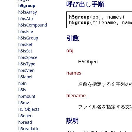
呼び出し手順
h5group
h5isArray
h5group
(
obj
, 
names
)
h5isAttr
h5group
(
filename
, 
nam
h5isCompound
h5isFile
引数
h5isGroup
h5isRef
obj
h5isSet
h5isSpace
H5Object
h5isType
h5isVlen
names
h5label
h5ln
名前を指定する文字列の
h5ls
filename
h5mount
h5mv
ファイル名を指定する文
H5 Objects
h5open
説明
h5read
h5readattr