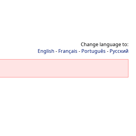
Change language to:
English
-
Français
-
Português
-
Русский