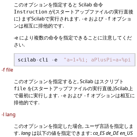
このオプションを指定すると Scilab 命令
が(スタートアップファイルの実行直後
Instruction
に) まずScilabで実行されます.
および
オプショ
-e
-f
ンは相互に排他的です.
-e により複数の命令を指定できることに注意してくだ
さい.
scilab
-
cli
-
e
"
a=1+%i; aPlusPi=a+%pi; 
-f file
このオプションを指定すると, Scilab はスクリプト
を(スタートアップファイルの実行直後,)Scilab上
file
で最初に実行します.
および
オプションは相互に
-e
-f
排他的です.
-l lang
このオプションを指定した場合, ユーザ言語を指定しま
す.
lang
は以下の値を指定できます:
ca_ES de_DE en_US