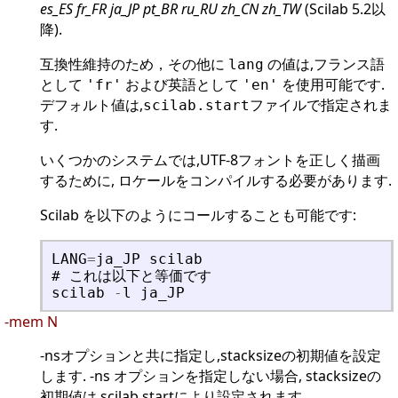
es_ES fr_FR ja_JP pt_BR ru_RU zh_CN zh_TW
(Scilab 5.2以
降).
互換性維持のため，その他に
の値は,フランス語
lang
として
および英語として
を使用可能です.
'fr'
'en'
デフォルト値は,
ファイルで指定されま
scilab.start
す.
いくつかのシステムでは,UTF-8フォントを正しく描画
するために, ロケールをコンパイルする必要があります.
Scilab を以下のようにコールすることも可能です:
LANG
=
ja_JP
scilab
#
こ
れ
は
以
下
と
等
価
で
す
scilab
-
l
ja_JP
-mem N
-nsオプションと共に指定し,stacksizeの初期値を設定
します. -ns オプションを指定しない場合, stacksizeの
初期値は scilab.startにより設定されます.