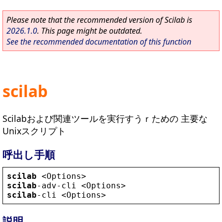
Please note that the recommended version of Scilab is
2026.1.0
. This page might be outdated.
See the recommended documentation of this function
scilab
Scilabおよび関連ツールを実行すうｒための 主要な
Unixスクリプト
呼出し手順
scilab
 <
Options
scilab
-
adv
-
cli
 <
Options
scilab
-
cli
 <
Options
>
説明