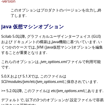
-version
このオプションはプロダクトのバージョンを出力し,終
了します.
Java 仮想マシンオプション
Scilab 5.0以降, グラフィカルユーザインターフェイス (GUI)
および ドキュメントの構築は,Java機能に基づいています. い
くつかのケースでは, JVM (Java仮想マシン)オプションを編集
することが重要となります.
これらのオプションは,
jvm_options.xml
ファイルで利用可能
です.
5.0.X および 5.1.Xでは, このファイルは
SCI/modules/jvm/etc/jvm_options.xml
に保存されています.
>= 5.2.0以降, このファイルは
etc/jvm_options.xml
にあります.
デフォルトで, 以下の3つのオプションが 設定ファイルで容易