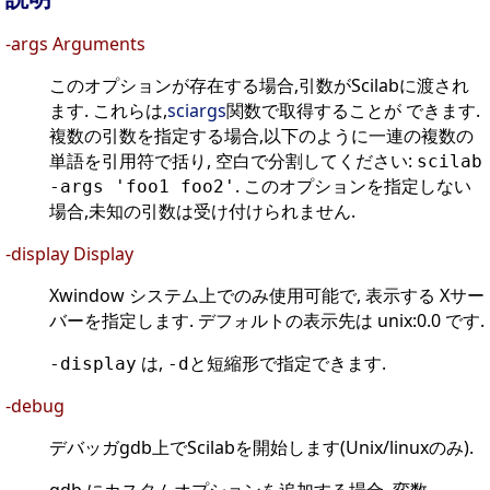
-args Arguments
このオプションが存在する場合,引数がScilabに渡され
ます. これらは,
sciargs
関数で取得することが できます.
複数の引数を指定する場合,以下のように一連の複数の
単語を引用符で括り, 空白で分割してください:
scilab
. このオプションを指定しない
-args 'foo1 foo2'
場合,未知の引数は受け付けられません.
-display Display
Xwindow システム上でのみ使用可能で, 表示する Xサー
バーを指定します. デフォルトの表示先は unix:0.0 です.
は,
と短縮形で指定できます.
-display
-d
-debug
デバッガgdb上でScilabを開始します(Unix/linuxのみ).