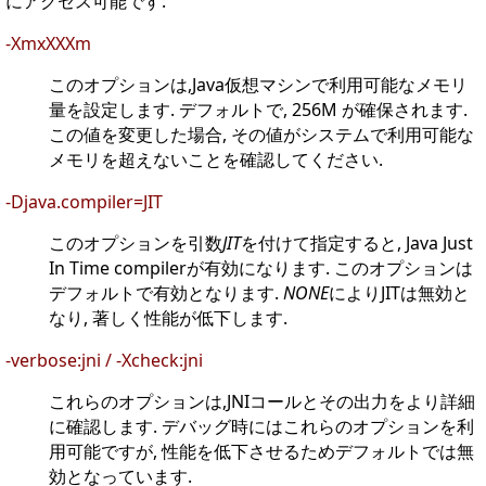
にアクセス可能です:
-XmxXXXm
このオプションは,Java仮想マシンで利用可能なメモリ
量を設定します. デフォルトで, 256M が確保されます.
この値を変更した場合, その値がシステムで利用可能な
メモリを超えないことを確認してください.
-Djava.compiler=JIT
このオプションを引数
JIT
を付けて指定すると, Java Just
In Time compilerが有効になります. このオプションは
デフォルトで有効となります.
NONE
によりJITは無効と
なり, 著しく性能が低下します.
-verbose:jni / -Xcheck:jni
これらのオプションは,JNIコールとその出力をより詳細
に確認します. デバッグ時にはこれらのオプションを利
用可能ですが, 性能を低下させるためデフォルトでは無
効となっています.