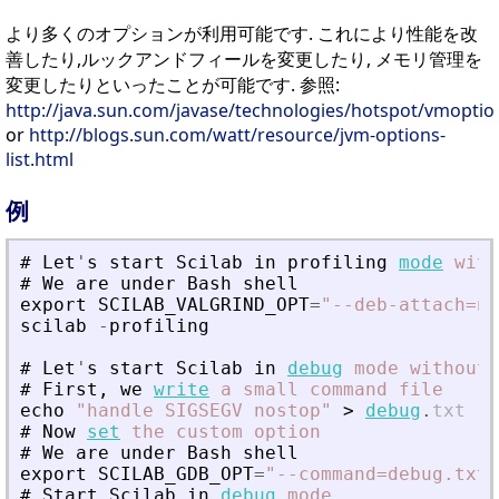
より多くのオプションが利用可能です. これにより性能を改
善したり,ルックアンドフィールを変更したり, メモリ管理を
変更したりといったことが可能です. 参照:
http://java.sun.com/javase/technologies/hotspot/vmoptio
or
http://blogs.sun.com/watt/resource/jvm-options-
list.html
例
#
Let
'
s
start
Scilab
in
profiling
mode
with
#
We
are
under
Bash
shell
export
SCILAB_VALGRIND_OPT
=
"
--deb-attach=no
scilab
-
profiling
#
Let
'
s
start
Scilab
in
debug
mode
without
#
First
,
we
write
a
small
command
file
echo
"
handle SIGSEGV nostop
"
>
debug
.
txt
#
Now
set
the
custom
option
#
We
are
under
Bash
shell
export
SCILAB_GDB_OPT
=
"
--command=debug.txt
"
#
Start
Scilab
in
debug
mode