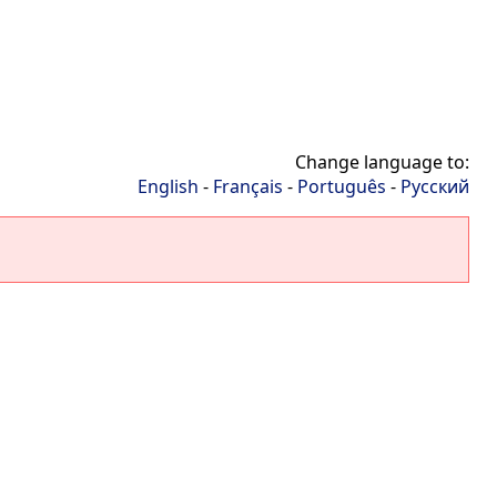
Change language to:
English
-
Français
-
Português
-
Русский