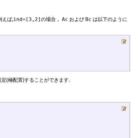
例えば,
の場合，
および
は以下のように
ind=[3,2]
Ac
Bc
定(極配置)することができます.