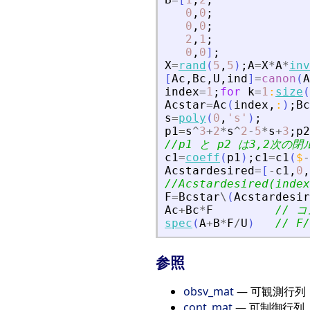
0
,
0
;
0
,
0
;
2
,
1
;
0
,
0
]
;
X
=
rand
(
5
,
5
)
;
A
=
X
*
A
*
inv
[
Ac
,
Bc
,
U
,
ind
]
=
canon
(
A
index
=
1
;
for
k
=
1
:
size
(
Acstar
=
Ac
(
index
,
:
)
;
Bc
s
=
poly
(
0
,
'
s
'
)
;
p1
=
s
^
3
+
2
*
s
^
2
-
5
*
s
+
3
;
p2
//p1 と p2 は3,2次
c1
=
coeff
(
p1
)
;
c1
=
c1
(
$
-
Acstardesired
=
[
-
c1
,
0
,
//Acstardesired(in
F
=
Bcstar
\
(
Acstardesir
Ac
+
Bc
*
F
// 
spec
(
A
+
B
*
F
/
U
)
// 
参照
obsv_mat
— 可観測行列
cont_mat
— 可制御行列