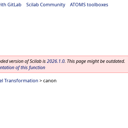
ith GitLab
|
Scilab Community
|
ATOMS toolboxes
ed version of Scilab is
2026.1.0
. This page might be outdated.
ation of this function
l Transformation
> canon