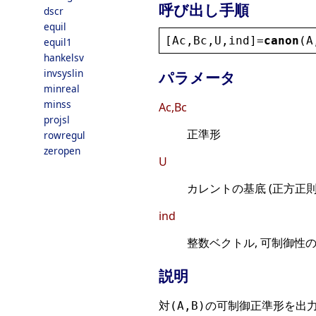
呼び出し手順
dscr
equil
[
Ac
,
Bc
,
U
,
ind
]=
canon
(
A
equil1
hankelsv
invsyslin
パラメータ
minreal
minss
Ac,Bc
projsl
正準形
rowregul
zeropen
U
カレントの基底 (正方正則
ind
整数ベクトル, 可制御性
説明
対
の可制御正準形を出力
(A,B)