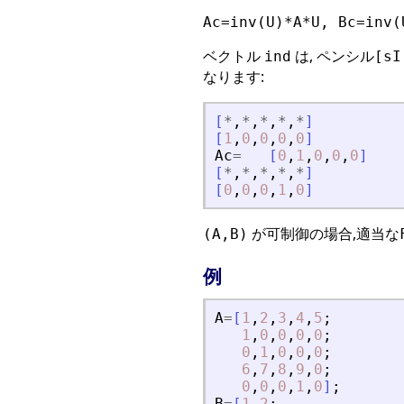
Ac=inv(U)*A*U, Bc=inv(
ベクトル
は, ペンシル
ind
[sI
なります:
[
*
,
*
,
*
,
*
,
*
]
[
1
,
0
,
0
,
0
,
0
]
Ac
=
[
0
,
1
,
0
,
0
,
0
]
[
*
,
*
,
*
,
*
,
*
]
[
0
,
0
,
0
,
1
,
0
]
が可制御の場合,適当な
(A,B)
例
A
=
[
1
,
2
,
3
,
4
,
5
;
1
,
0
,
0
,
0
,
0
;
0
,
1
,
0
,
0
,
0
;
6
,
7
,
8
,
9
,
0
;
0
,
0
,
0
,
1
,
0
]
;
B
=
[
1
,
2
;