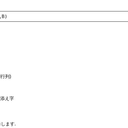
,
B
)
行列)
の添え字
します.