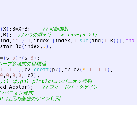
(
X
)
;
B
=
X
*
B
;
//可制御対
,
B
)
;
//2つの添え字 --
>
 ind=[3.2];
ind
,
'
*
'
)
-
1
,
index
=
[
index
,
1
+
sum
(
ind
(
1
:
k
)
)
]
;
end
star
=
Bc
(
index
,
:
)
;
=
(
s
-
5
)
*
(
s
-
3
)
;
の閉ループ多項式の目標値
1
:
-
1
:
1
)
;
c2
=
coeff
(
p2
)
;
c2
=
c2
(
$
-
1
:
-
1
:
1
)
;
0
;
0
,
0
,
0
,
-
c2
]
;
dex,:) は,pol=p1*p2のコンパニオン行列
ed
-
Acstar
)
;
//フィードバックゲイン
コンパニオン形式
F/U は元の基底のゲイン行列.