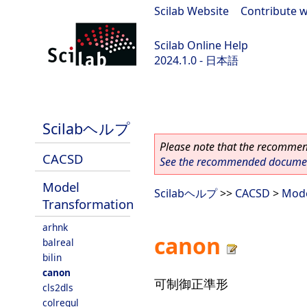
Scilab Website
|
Contribute w
Scilab Online Help
2024.1.0 - 日本語
scilab-2024.1.0
Scilabヘルプ
Please note that the recommend
CACSD
See the recommended document
Model
Scilabヘルプ
>>
CACSD
>
Mode
Transformation
arhnk
canon
balreal
bilin
canon
可制御正準形
cls2dls
colregul