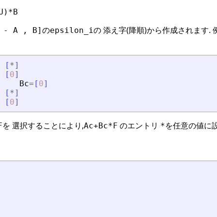
U)*B
の
の 添え字(降順)から作成されます. 
 - A , B]
epsilon_i
[
*
]
[
0
]
Bc
=
[
0
]
[
*
]
[
0
]
を 選択することにより,
のエントリ
を任意の値に設
F
Ac+Bc*F
*