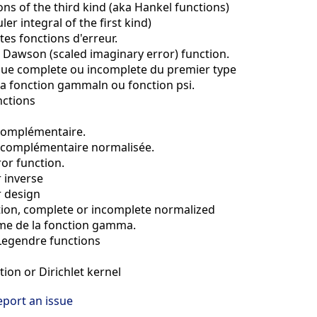
ons of the third kind (aka Hankel functions)
ler integral of the first kind)
tes fonctions d'erreur.
Dawson (scaled imaginary error) function.
tique complete ou incomplete du premier type
la fonction gammaln ou fonction psi.
unctions
 complémentaire.
r complémentaire normalisée.
or function.
 inverse
er design
on, complete or incomplete normalized
hme de la fonction gamma.
Legendre functions
ction or Dirichlet kernel
eport an issue