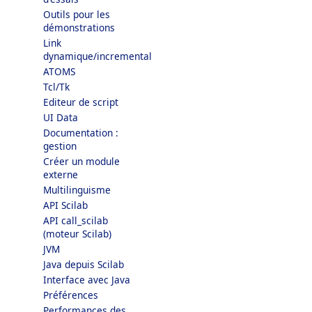
Outils pour les
démonstrations
Link
dynamique/incremental
ATOMS
Tcl/Tk
Editeur de script
UI Data
Documentation :
gestion
Créer un module
externe
Multilinguisme
API Scilab
API call_scilab
(moteur Scilab)
JVM
Java depuis Scilab
Interface avec Java
Préférences
Performances des