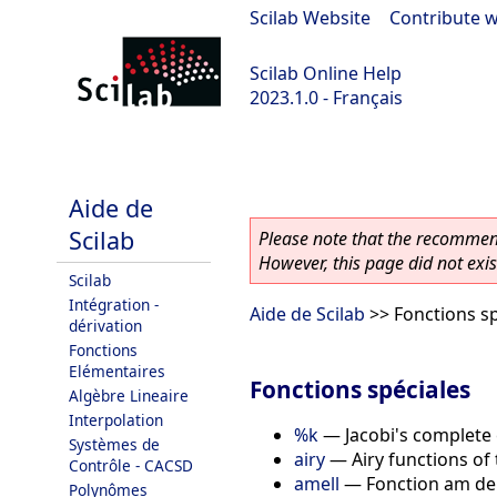
Scilab Website
|
Contribute w
Scilab Online Help
2023.1.0 - Français
scilab-branch-minor
Aide de
Scilab
Please note that the recommend
However, this page did not exist
Scilab
Intégration -
Aide de Scilab
>> Fonctions sp
dérivation
Fonctions
Elémentaires
Fonctions spéciales
Algèbre Lineaire
Interpolation
%k
—
Jacobi's complete e
Systèmes de
airy
—
Airy functions of
Contrôle - CACSD
amell
—
Fonction am de
Polynômes