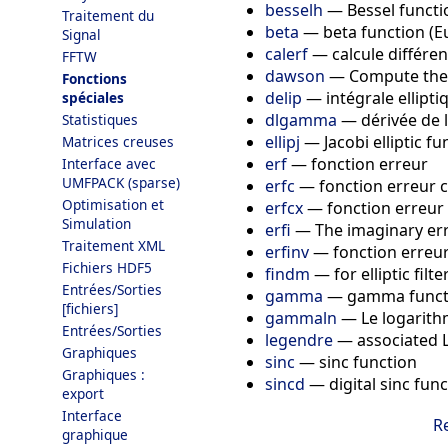
besselh
—
Bessel functi
Traitement du
beta
—
beta function (Eu
Signal
calerf
—
calcule différen
FFTW
dawson
—
Compute the 
Fonctions
delip
—
intégrale ellip
spéciales
dlgamma
—
dérivée de 
Statistiques
ellipj
—
Jacobi elliptic f
Matrices creuses
erf
—
fonction erreur
Interface avec
UMFPACK (sparse)
erfc
—
fonction erreur
Optimisation et
erfcx
—
fonction erreu
Simulation
erfi
—
The imaginary err
Traitement XML
erfinv
—
fonction erreur
Fichiers HDF5
findm
—
for elliptic filt
Entrées/Sorties
gamma
—
gamma functi
[fichiers]
gammaln
—
Le logarit
Entrées/Sorties
legendre
—
associated 
Graphiques
sinc
—
sinc function
Graphiques :
sincd
—
digital sinc fun
export
Interface
R
graphique