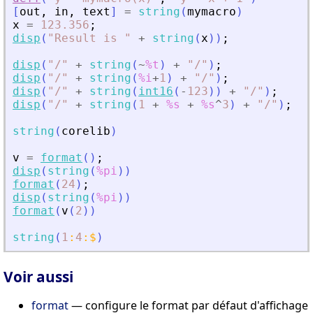
[
out
,
in
,
text
]
=
string
(
mymacro
)
x
=
123.356
;
disp
(
"
Result is 
"
+
string
(
x
)
)
;
disp
(
"
/
"
+
string
(
~
%t
)
+
"
/
"
)
;
disp
(
"
/
"
+
string
(
%i
+
1
)
+
"
/
"
)
;
disp
(
"
/
"
+
string
(
int16
(
-
123
)
)
+
"
/
"
)
;
disp
(
"
/
"
+
string
(
1
+
%s
+
%s
^
3
)
+
"
/
"
)
;
string
(
corelib
)
v
=
format
(
)
;
disp
(
string
(
%pi
)
)
format
(
24
)
;
disp
(
string
(
%pi
)
)
format
(
v
(
2
)
)
string
(
1
:
4
:
$
)
Voir aussi
format
— configure le format par défaut d'affichage