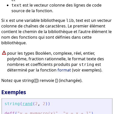
est le vecteur colonne des lignes de code
text
source de la fonction.
Si
est une variable bibliotheque
, text est un vecteur
x
lib
colonne de chaînes de caractères. Le premier élément
contient le chemin de la bibliothèque et l'autre élément le
nom des fonctions qui sont définies dans cette
bibliothèque.
pour les types Booléen, complexe, réel, entier,
polynôme, fraction rationnelle, le format texte des
nombres et coefficients produits par
est
string
déterminé par la fonction
format
(voir exemples).
Notez que string([]) renvoie [] (inchangée).
Exemples
string
(
rand
(
2
,
2
)
)
deff
(
"
y = mymacro(x)
"
,
"
y = x + 1
"
)