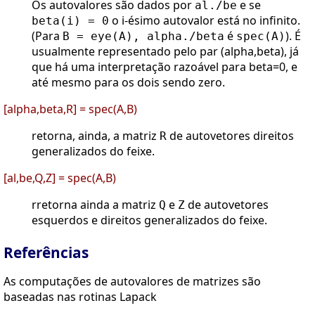
Os autovalores são dados por
e se
al./be
o i-ésimo autovalor está no infinito.
beta(i) = 0
(Para
é
). É
B = eye(A), alpha./beta
spec(A)
usualmente representado pelo par (alpha,beta), já
que há uma interpretação razoável para beta=0, e
até mesmo para os dois sendo zero.
[alpha,beta,R] = spec(A,B)
retorna, ainda, a matriz
de autovetores direitos
R
generalizados do feixe.
[al,be,Q,Z] = spec(A,B)
rretorna ainda a matriz
e
de autovetores
Q
Z
esquerdos e direitos generalizados do feixe.
Referências
As computações de autovalores de matrizes são
baseadas nas rotinas Lapack