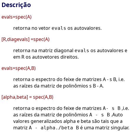
Descrição
evals=spec(A)
retorna no vetor
os autovalores.
evals
[R,diagevals] =spec(A)
retorna na matriz diagonal
os autovalores e
evals
em
os autovetores direitos.
R
evals=spec(A,B)
retorna o espectro do feixe de matrizes A - s B, i.e.
as raízes da matriz de polinômios s B - A.
[alpha,beta] = spec(A,B)
retorna o espectro do feixe de matrizes
,i.e.
A- s B
as raízes da matriz de polinômios
.Auto
A - s B
valores generalizados alpha e beta são tais que a
matriz
é uma matriz singular.
A - alpha./beta B