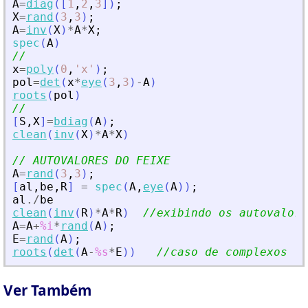
A
=
diag
(
[
1
,
2
,
3
]
)
;
X
=
rand
(
3
,
3
)
;
A
=
inv
(
X
)
*
A
*
X
;
spec
(
A
)
//
x
=
poly
(
0
,
'
x
'
)
;
pol
=
det
(
x
*
eye
(
3
,
3
)
-
A
)
roots
(
pol
)
//
[
S
,
X
]
=
bdiag
(
A
)
;
clean
(
inv
(
X
)
*
A
*
X
)
// AUTOVALORES DO FEIXE
A
=
rand
(
3
,
3
)
;
[
al
,
be
,
R
]
=
spec
(
A
,
eye
(
A
)
)
;
al
./
be
clean
(
inv
(
R
)
*
A
*
R
)
//exibindo os autovalore
A
=
A
+
%i
*
rand
(
A
)
;
E
=
rand
(
A
)
;
roots
(
det
(
A
-
%s
*
E
)
)
//caso de complexos
Ver Também