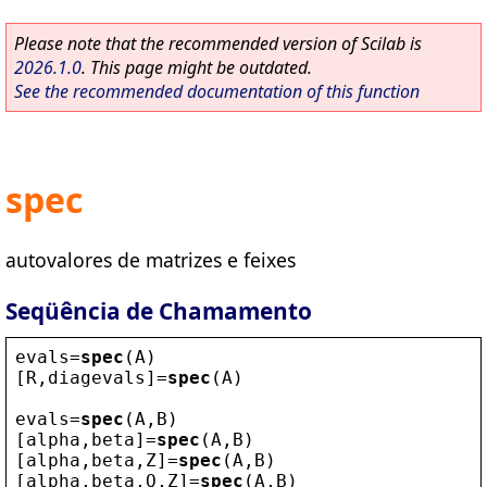
Please note that the recommended version of Scilab is
2026.1.0
. This page might be outdated.
See the recommended documentation of this function
spec
autovalores de matrizes e feixes
Seqüência de Chamamento
evals
=
spec
(
A
)
[
R
,
diagevals
]=
spec
(
A
)
evals
=
spec
(
A
,
B
)
[
alpha
,
beta
]=
spec
(
A
,
B
)
[
alpha
,
beta
,
Z
]=
spec
(
A
,
B
)
[
alpha
,
beta
,
Q
,
Z
]=
spec
(
A
,
B
)