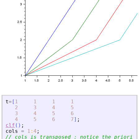
t
=
[
1
1
1
1
2
3
4
5
3
4
5
6
4
5
6
7
]
;
clf
(
)
;
cols
=
1
:
4
;
// cols is transposed : notice the priorit