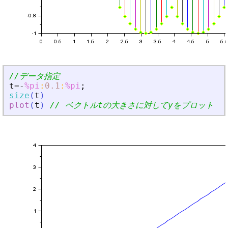
//データ指定
t
=
-
%pi
:
0.1
:
%pi
;
size
(
t
)
plot
(
t
)
// ベクトルtの大きさに対してyをプロット