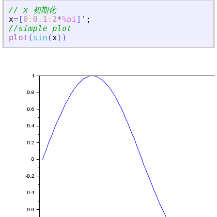
// x 初期化
x
=
[
0
:
0.1
:
2
*
%pi
]
'
;
//simple plot
plot
(
sin
(
x
)
)