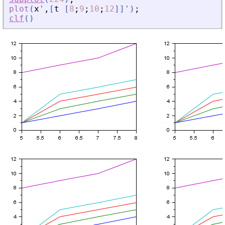
plot
(
x
'
,
[
t
[
8
;
9
;
10
;
12
]
]
'
)
;
clf
(
)