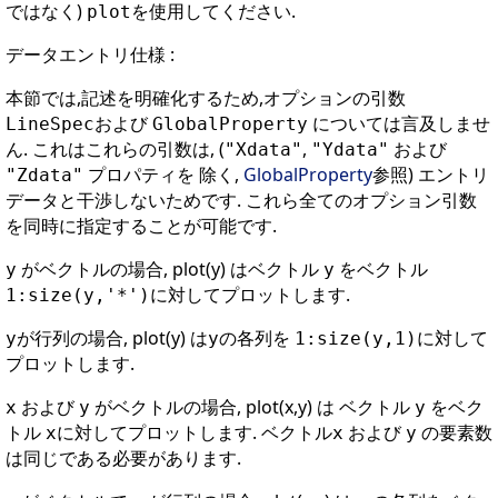
ではなく)
を使用してください.
plot
データエントリ仕様 :
本節では,記述を明確化するため,オプションの引数
および
については言及しませ
LineSpec
GlobalProperty
ん. これはこれらの引数は, (
,
および
"Xdata"
"Ydata"
プロパティを 除く,
GlobalProperty
参照) エントリ
"Zdata"
データと干渉しないためです. これら全てのオプション引数
を同時に指定することが可能です.
がベクトルの場合, plot(y) はベクトル
をベクトル
y
y
に対してプロットします.
1:size(y,'*')
が行列の場合, plot(y) は
の各列を
に対して
y
y
1:size(y,1)
プロットします.
および
がベクトルの場合, plot(x,y) は ベクトル
をベク
x
y
y
トル
に対してプロットします. ベクトル
および
の要素数
x
x
y
は同じである必要があります.