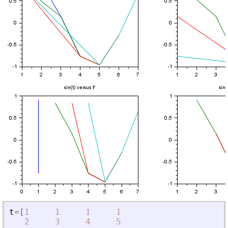
t
=
[
1
1
1
1
2
3
4
5