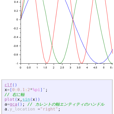
clf
(
)
x
=
[
0
:
0.1
:
2
*
%pi
]
'
;
// 右に軸
plot
(
x
,
sin
(
x
)
)
a
=
gca
(
)
;
// カレントの軸エンティティのハンドル
a
.
y_location
=
"
right
"
;