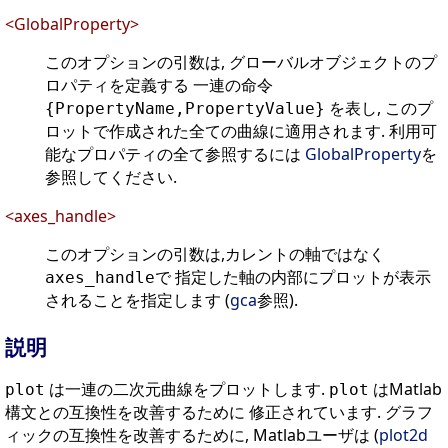
<GlobalProperty>
このオプションの引数は, グローバルオブジェクトのプ
ロパティを定義する 一連の命令
を表し, このプ
{PropertyName,PropertyValue}
ロットで作成された全ての曲線に適用されます. 利用可
能なプロパティの全て参照するには
GlobalProperty
を
参照してください.
<axes_handle>
このオプションの引数は,カレントの軸ではなく
で 指定した軸の内部にプロットが表示
axes_handle
されることを指定します (
gca
参照).
説明
は一連の二次元曲線をプロットします.
はMatlab
plot
plot
構文との互換性を改善するために 修正されています. グラフ
ィックの互換性を改善するために, Matlabユーザは (
plot2d