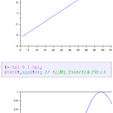
t
=
-
%pi
:
0.1
:
%pi
;
plot
(
t
,
sin
(
t
)
)
;
// tに対してsin(t)をプロット