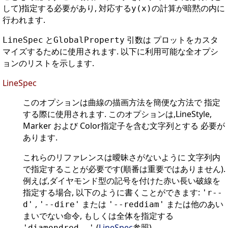
して)指定する必要があり, 対応する
の計算が暗黙の内に
y(x)
行われます.
と
引数は プロットをカスタ
LineSpec
GlobalProperty
マイズするために使用されます. 以下に利用可能な全オプシ
ョンのリストを示します.
LineSpec
このオプションは曲線の描画方法を簡便な方法で 指定
する際に使用されます. このオプションは,LineStyle,
Marker および Color指定子を含む文字列とする 必要が
あります.
これらのリファレンスは曖昧さがないように 文字列内
で指定することが必要です(順番は重要ではありません).
例えば,ダイヤモンド型の記号を付けた赤い長い破線を
指定する場合, 以下のように書くことができます:
'r--
,
または
または他のあい
d'
'--dire'
'--reddiam'
まいでない命令, もしくは全体を指定する
(
LineSpec
参照)
'diamondred--'