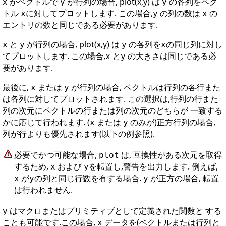
がベクトルで
が行列の場合, plot(x,y) は
の各列をベク
x
y
y
トル
に対してプロットします. この場合,
の列の数は
の
x
y
x
エントリの数と同じである必要があります.
と
が行列の場合, plot(x,y) は
の各列を
の同じ列に対し
x
y
y
x
てプロットします. この場合,
と
の大きさは同じである必
x
y
要があります.
最後に,
または
が行列の場合, ベクトルは行列の各行また
x
y
は各列に対してプロットされます. この選択は,行列の行また
列の次元にベクトルの行または列の次元のどちらが 一致する
かに応じて行われます. (
または
のみが)正方行列の場合,
x
y
列が行よりも優先されます(以下の例参照).
必要でかつ可能な場合,
は, 互換性がある次元を取得
plot
するため,
および
を転置し,警告を出力します. 例えば,
x
y
が
の列と同じ行数を有する場合.
が正方の場合, 転置
x
y
y
は行われません.
はマクロまたはプリミティブとして定義された関数と する
y
ことも可能です.この場合,
データを(ベクトルまたは行列と
x