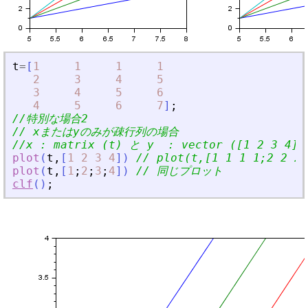
t
=
[
1
1
1
1
2
3
4
5
3
4
5
6
4
5
6
7
]
;
//特別な場合2
// xまたはyのみが疎行列の場合
//x : matrix (t) と y  : vector ([1 2 3 4])
plot
(
t
,
[
1
2
3
4
]
)
// plot(t,[1 1 1 1;2 2 2
plot
(
t
,
[
1
;
2
;
3
;
4
]
)
// 同じプロット
clf
(
)
;