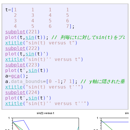
t
=
[
1
1
1
1
2
3
4
5
3
4
5
6
4
5
6
7
]
;
subplot
(
221
)
plot
(
t
,
sin
(
t
)
)
;
// 列毎にtに対してsin(t)をプロ
xtitle
(
"
sin(t) versus t
"
)
subplot
(
222
)
plot
(
t
,
sin
(
t
)
'
)
xtitle
(
"
sin(t)'' versus t
"
)
subplot
(
223
)
plot
(
t
'
,
sin
(
t
)
)
a
=
gca
(
)
;
a
.
data_bounds
=
[
0
-
1
;
7
1
]
;
// y軸に隠された垂
xtitle
(
"
sin(t) versus t''
"
)
subplot
(
224
)
plot
(
t
'
,
sin
(
t
)
'
)
xtitle
(
"
sin(t)'' versus t''
"
)