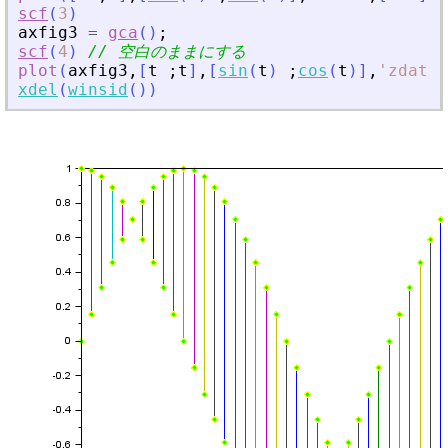
scf
(
3
)
axfig3
=
gca
(
)
;
scf
(
4
)
// 空白のままにする
plot
(
axfig3
,
[
t
;
t
]
,
[
sin
(
t
)
;
cos
(
t
)
]
,
'
zdat
'
,
xdel
(
winsid
(
)
)