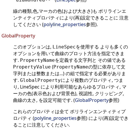
線の種類,色,マーカの色(および大きさ)も ポリラインエ
ンティティプロパティにより(再)設定できることに 注意
してください (
polyline_properties
参照).
GlobalProperty
このオプションは,
を使用する よりも多くの
LineSpec
オプションを用いて曲線のプロット方法を指定できま
す.
を定義する文字列と その値である
PropertyName
(
の型に依存して文
PropertyValue
PropertyName
字列または整数または...) の組で指定する必要がありま
す.
により複数のプロパティ, つま
GlobalProperty
り, LineSpec により利用可能なあらゆるプロパティ, マ
ーカの色(表示色および背景色), 視認性, クリッピング,
曲線の太さ, を設定可能です. (
GlobalProperty
参照)
これらのプロパティは全て ポリラインエンティティプ
ロパティ (
polyline_properties
参照) により(再)設定でき
ることに注意してください.