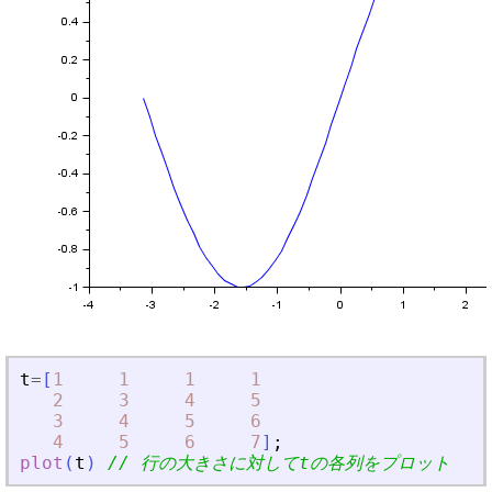
t
=
[
1
1
1
1
2
3
4
5
3
4
5
6
4
5
6
7
]
;
plot
(
t
)
// 行の大きさに対してtの各列をプロット