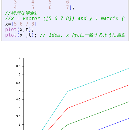
3
4
5
6
4
5
6
7
]
;
//特別な場合1
//x : vector ([5 6 7 8]) and y : matrix (t)
x
=
[
5
6
7
8
]
plot
(
x
,
t
)
;
plot
(
x
'
,
t
)
;
// idem, x はtに一致するように自