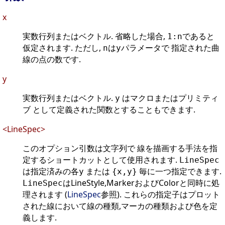
x
実数行列またはベクトル. 省略した場合,
であると
1:n
仮定されます. ただし,
は
パラメータで 指定された曲
n
y
線の点の数です.
y
実数行列またはベクトル.
はマクロまたはプリミティ
y
ブ として定義された関数とすることもできます.
<LineSpec>
このオプション引数は文字列で 線を描画する手法を指
定するショートカットとして使用されます.
LineSpec
は指定済みの各
または
毎に一つ指定できます.
y
{x,y}
はLineStyle,MarkerおよびColorと同時に処
LineSpec
理されます (
LineSpec
参照). これらの指定子はプロット
された線において線の種類,マーカの種類および色を定
義します.