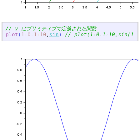
// y はプリミティブで定義された関数
plot
(
1
:
0.1
:
10
,
sin
)
// plot(1:0.1:10,sin(1