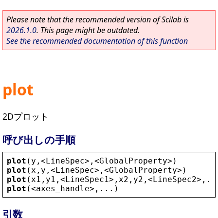
Please note that the recommended version of Scilab is
2026.1.0
. This page might be outdated.
See the recommended documentation of this function
plot
2Dプロット
呼び出しの手順
plot
(
y
,
<
LineSpec
>
,
<
GlobalProperty
>
)
plot
(
x
,
y
,
<
LineSpec
>
,
<
GlobalProperty
>
)
plot
(
x1
,
y1
,
<
LineSpec1
>
,
x2
,
y2
,
<
LineSpec2
>
,..
plot
(
<
axes_handle
>
,...)
引数