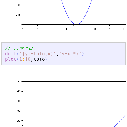
// ..マクロ:
deff
(
'
[y]=toto(x)
'
,
'
y=x.*x
'
)
plot
(
1
:
10
,
toto
)