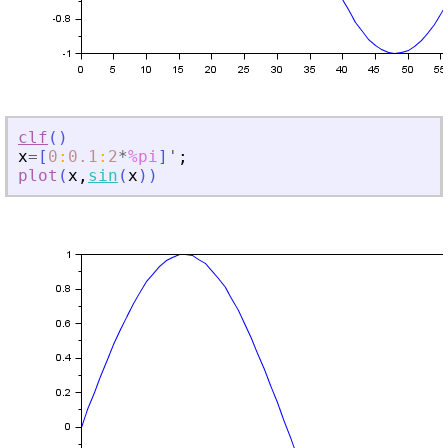
clf
(
)
x
=
[
0
:
0.1
:
2
*
%pi
]
'
;
plot
(
x
,
sin
(
x
)
)