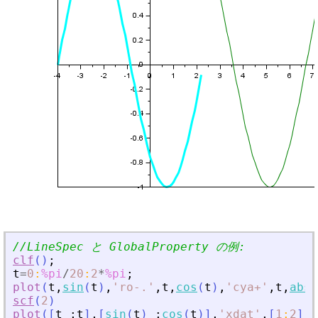
//LineSpec と GlobalProperty の例:
clf
(
)
;
t
=
0
:
%pi
/
20
:
2
*
%pi
;
plot
(
t
,
sin
(
t
)
,
'
ro-
.
'
,
t
,
cos
(
t
)
,
'
cya+
'
,
t
,
abs
(
scf
(
2
)
plot
(
[
t
;
t
]
,
[
sin
(
t
)
;
cos
(
t
)
]
,
'
xdat
'
,
[
1
:
2
]
)