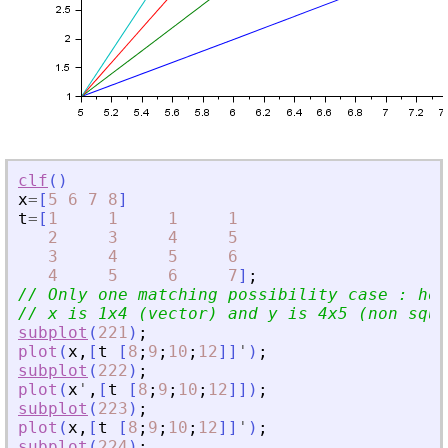
clf
(
)
x
=
[
5
6
7
8
]
t
=
[
1
1
1
1
2
3
4
5
3
4
5
6
4
5
6
7
]
;
// Only one matching possibility case : how
// x is 1x4 (vector) and y is 4x5 (non squa
subplot
(
221
)
;
plot
(
x
,
[
t
[
8
;
9
;
10
;
12
]
]
'
)
;
subplot
(
222
)
;
plot
(
x
'
,
[
t
[
8
;
9
;
10
;
12
]
]
)
;
subplot
(
223
)
;
plot
(
x
,
[
t
[
8
;
9
;
10
;
12
]
]
'
)
;
subplot
(
224
)
;