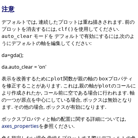
注意
デフォルトでは, 連続したプロットは重ね描きされます. 前の
プロットを消去するには,
を使用してください.
clf()
モードを デフォルトで有効にするには,次のよ
auto_clear
うにデフォルトの軸を編集してください:
da=gda();
da.auto_clear = 'on'
表示を改善するために
関数が親の軸の
プロパティ
plot
box
を修正することがあります. これは,親の軸が
のコールに
plot
より作成されたか, コール前に空である場合に行われます. 軸
の一つが原点を中心にしている場合, ボックスは無効となり
ます. その他の場合, ボックスが有効になります.
ボックスプロパティと軸の配置に関する詳細については,
axes_properties
を参照ください.