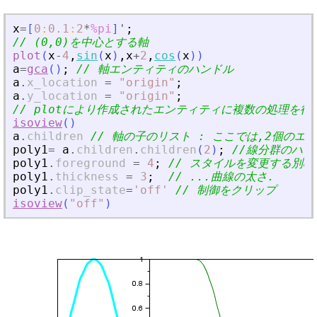
x
=
[
0
:
0.1
:
2
*
%pi
]
'
;
// (0,0)を中心とする軸
plot
(
x
-
4
,
sin
(
x
)
,
x
+
2
,
cos
(
x
)
)
a
=
gca
(
)
;
// 軸エンティティのハンドル
a
.
x_location
=
"
origin
"
;
a
.
y_location
=
"
origin
"
;
// plotにより作成されたエンティティに複数の処理を行
isoview
(
)
a
.
children
// 軸の子のリスト : ここでは,2個の
poly1
=
a
.
children
.
children
(
2
)
;
//線分群のハン
poly1
.
foreground
=
4
;
// スタイルを変更する別の
poly1
.
thickness
=
3
;
// ...曲線の太さ.
poly1
.
clip_state
=
'
off
'
// 制御をクリップ
isoview
(
"
off
"
)