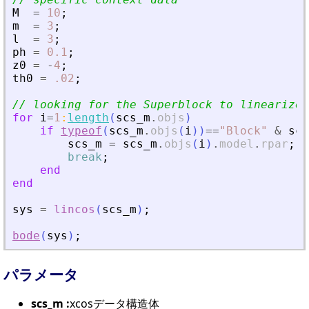
M
=
10
;
m
=
3
;
l
=
3
;
ph
=
0.1
;
z0
=
-
4
;
th0
=
.02
;
// looking for the Superblock to linearize
for
i
=
1
:
length
(
scs_m
.
objs
)
if
typeof
(
scs_m
.
objs
(
i
)
)
==
"
Block
"
&
scs
scs_m
=
scs_m
.
objs
(
i
)
.
model
.
rpar
;
break
;
end
end
sys
=
lincos
(
scs_m
)
;
bode
(
sys
)
;
パラメータ
scs_m :
xcosデータ構造体