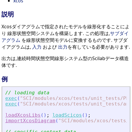
xcos
説明
Xcosダイアグラムで指定されたモデルを線形化することによ
り 線形状態空間システムを構築します. この処理は,
サブダイ
アグラム
を線形状態空間モデルに変換するものです. サブダ
イアグラムは,
入力
および
出力
を有している必要があります.
出力は,連続時間状態空間線形システム型のScilabデータ構造
体です.
例
// loading data
exec
(
"
SCI/modules/xcos/tests/unit_tests/PEN
exec
(
"
SCI/modules/xcos/tests/unit_tests/ani
loadXcosLibs
(
)
;
loadScicos
(
)
;
importXcosDiagram
(
"
SCI/modules/xcos/tests/u
// specific context data