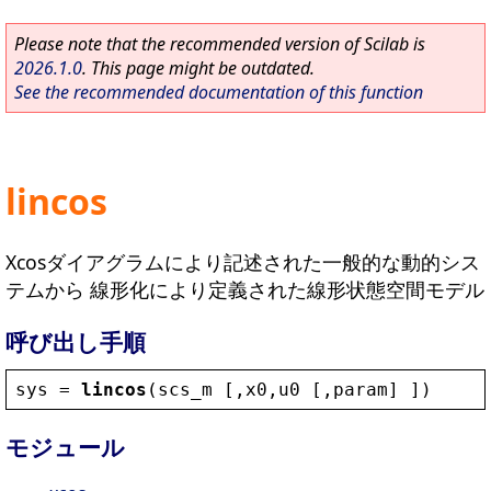
Please note that the recommended version of Scilab is
2026.1.0
. This page might be outdated.
See the recommended documentation of this function
lincos
Xcosダイアグラムにより記述された一般的な動的シス
テムから 線形化により定義された線形状態空間モデル
呼び出し手順
sys
 = 
lincos
(
scs_m
 [,
x0
,
u0
 [,
param
] ])
モジュール