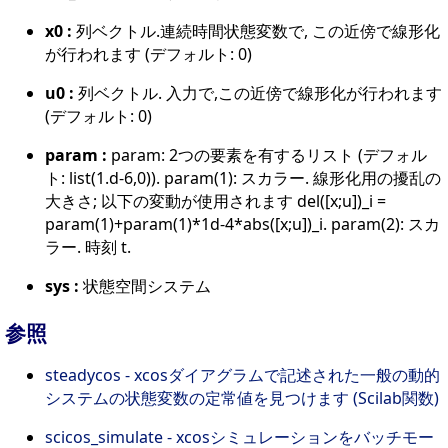
x0 :
列ベクトル.連続時間状態変数で, この近傍で線形化
が行われます (デフォルト: 0)
u0 :
列ベクトル. 入力で,この近傍で線形化が行われます
(デフォルト: 0)
param :
param: 2つの要素を有するリスト (デフォル
ト: list(1.d-6,0)). param(1): スカラー. 線形化用の擾乱の
大きさ; 以下の変動が使用されます del([x;u])_i =
param(1)+param(1)*1d-4*abs([x;u])_i. param(2): スカ
ラー. 時刻 t.
sys :
状態空間システム
参照
steadycos - xcosダイアグラムで記述された一般の動的
システムの状態変数の定常値を見つけます (Scilab関数)
scicos_simulate - xcosシミュレーションをバッチモー