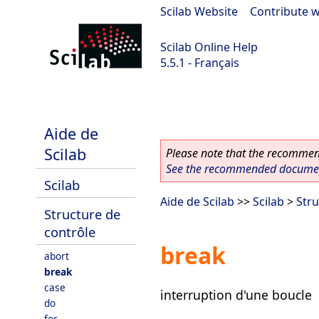
Scilab Website
|
Contribute w
Scilab Online Help
5.5.1 - Français
Scilab 5.5.1
Aide de
Scilab
Please note that the recommend
See the recommended document
Scilab
Aide de Scilab
>>
Scilab
>
Stru
Structure de
contrôle
break
abort
break
case
interruption d'une boucle
do
for