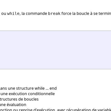
ou
, la commande
force la boucle à se termin
r
while
break
ans une structure while ... end
 une exécution conditionnelle
tructures de boucles
une évaluation
nction ou reprise d'exécution, avec récupération de variabl