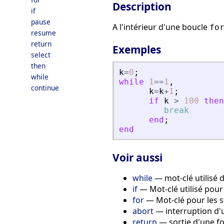
Description
if
pause
A l'intérieur d'une boucle
fo
resume
return
Exemples
select
then
k
=
0
;
while
while
1
==
1
,
continue
k
=
k
+
1
;
if
k
>
100
then
break
end
;
end
Voir aussi
while
— mot-clé utilisé d
if
— Mot-clé utilisé pour
for
— Mot-clé pour les s
abort
— interruption d'
return
— sortie d'une fo