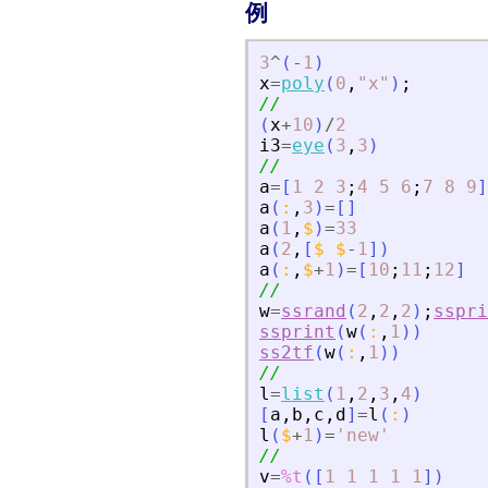
例
3
^
(
-
1
)
x
=
poly
(
0
,
"
x
"
)
;
//
(
x
+
10
)
/
2
i3
=
eye
(
3
,
3
)
//
a
=
[
1
2
3
;
4
5
6
;
7
8
9
]
a
(
:
,
3
)
=
[
]
a
(
1
,
$
)
=
33
a
(
2
,
[
$
$
-
1
]
)
a
(
:
,
$
+
1
)
=
[
10
;
11
;
12
]
//
w
=
ssrand
(
2
,
2
,
2
)
;
sspri
ssprint
(
w
(
:
,
1
)
)
ss2tf
(
w
(
:
,
1
)
)
//
l
=
list
(
1
,
2
,
3
,
4
)
[
a
,
b
,
c
,
d
]
=
l
(
:
)
l
(
$
+
1
)
=
'
new
'
//
v
=
%t
(
[
1
1
1
1
1
]
)