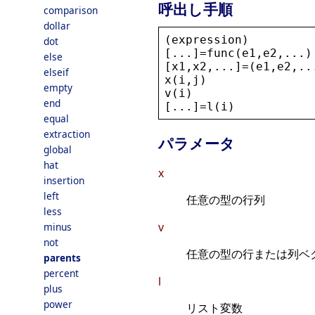
呼出し手順
comparison
dollar
(
expression
)
dot
[...]=
func
(
e1
,
e2
,...)
else
[
x1
,
x2
,...]=(
e1
,
e2
,..
elseif
x
(
i
,
j
)
empty
v
(
i
)
end
[...]=
l
(
i
)
equal
extraction
パラメータ
global
hat
x
insertion
left
任意の型の行列
less
v
minus
not
任意の型の行または列ベ
parents
percent
l
plus
power
リスト変数