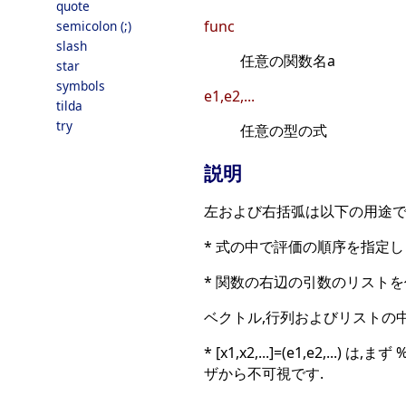
quote
func
semicolon (;)
slash
任意の関数名a
star
symbols
e1,e2,...
tilda
try
任意の型の式
説明
左および右括弧は以下の用途
* 式の中で評価の順序を指定し
* 関数の右辺の引数のリスト
ベクトル,行列およびリストの中
* [x1,x2,...]=(e1,e2,...) は
ザから不可視です.