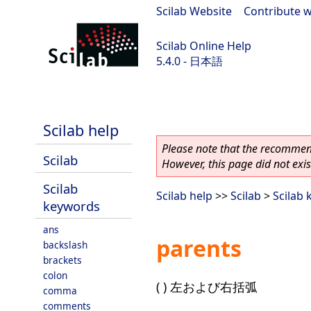
Scilab Website
|
Contribute w
Scilab Online Help
5.4.0 - 日本語
Scilab 5.4.0
Scilab help
Please note that the recommend
Scilab
However, this page did not exist
Scilab
Scilab help
>>
Scilab
>
Scilab
keywords
ans
parents
backslash
brackets
colon
( ) 左および右括弧
comma
comments