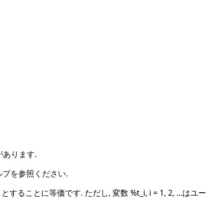
あります.
ルプを参照ください.
t_2, ..., とすることに等価です. ただし, 変数 %t_i, i = 1, 2, ...はユー