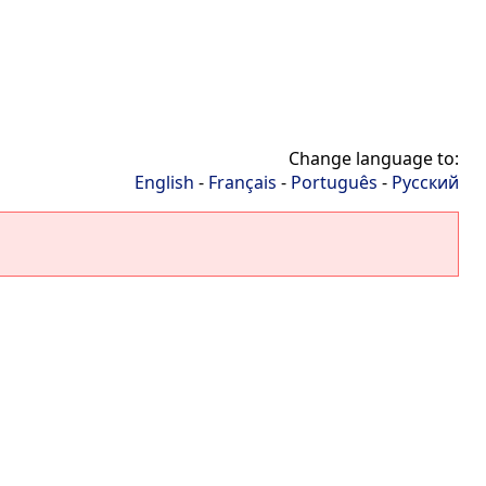
Change language to:
English
-
Français
-
Português
-
Русский