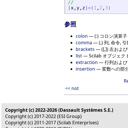
//
[
x
,
y
,
z
]
=
(
1
,
2
,
3
)
参照
colon
— (:) コロン演算子
comma
— (,) 列, 命令
brackets
— ([,]) 左お
list
— Scilab オブジ
extraction
— 行列およ
insertion
— 変数への部
R
<< not
Copyright (c) 2022-2026 (Dassault Systèmes S.E.)
Copyright (c) 2017-2022 (ESI Group)
Copyright (c) 2011-2017 (Scilab Enterprises)