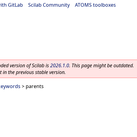
ith GitLab
|
Scilab Community
|
ATOMS toolboxes
ed version of Scilab is
2026.1.0
. This page might be outdated.
 in the previous stable version.
 keywords
> parents