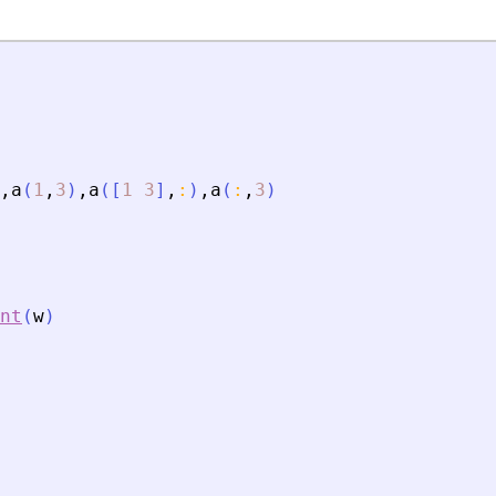
,
a
(
1
,
3
)
,
a
(
[
1
3
]
,
:
)
,
a
(
:
,
3
)
nt
(
w
)