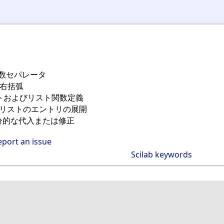
, 引数セパレータ
よび右括弧
ェクトおよびリスト関数定義
びリストのエントリの展開
分的な代入または修正
eport an issue
Scilab keywords