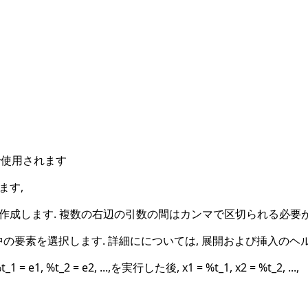
で使用されます
ます,
を作成します. 複数の右辺の引数の間はカンマで区切られる必要が
の要素を選択します. 詳細にについては, 展開および挿入のヘ
,まず %t_1 = e1, %t_2 = e2, ...,を実行した後, x1 = %t_1, x2 = %