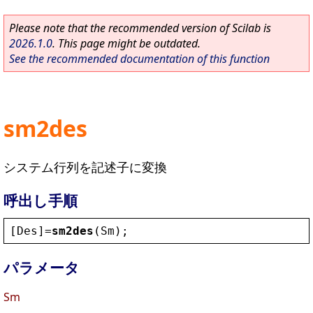
Please note that the recommended version of Scilab is
2026.1.0
. This page might be outdated.
See the recommended documentation of this function
sm2des
システム行列を記述子に変換
呼出し手順
[
Des
]=
sm2des
(
Sm
);
パラメータ
Sm