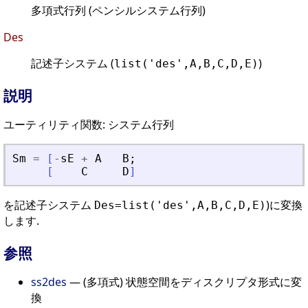
多項式行列 (ペンシルシステム行列)
Des
記述子システム (
)
list('des',A,B,C,D,E)
説明
ユーティリティ関数: システム行列
Sm
=
[
-
sE
+
A
B
;
[
C
D
]
を記述子システム
)に変換
Des=list('des',A,B,C,D,E)
します.
参照
ss2des
— (多項式) 状態空間をディスクリプタ形式に変
換