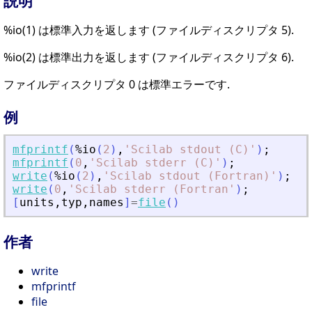
説明
%io(1) は標準入力を返します (ファイルディスクリプタ 5).
%io(2) は標準出力を返します (ファイルディスクリプタ 6).
ファイルディスクリプタ 0 は標準エラーです.
例
mfprintf
(
%io
(
2
)
,
'
Scilab stdout (C)
'
)
;
mfprintf
(
0
,
'
Scilab stderr (C)
'
)
;
write
(
%io
(
2
)
,
'
Scilab stdout (Fortran)
'
)
;
write
(
0
,
'
Scilab stderr (Fortran
'
)
;
[
units
,
typ
,
names
]
=
file
(
)
作者
write
mfprintf
file