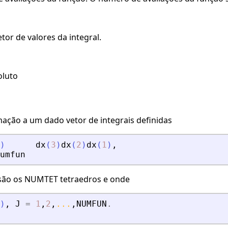
etor de valores da integral.
oluto
ação a um dado vetor de integrais definidas
)
dx
(
3
)
dx
(
2
)
dx
(
1
)
,
umfun
 são os NUMTET tetraedros e onde
)
,
J
=
1
,
2
,
...
,
NUMFUN
.