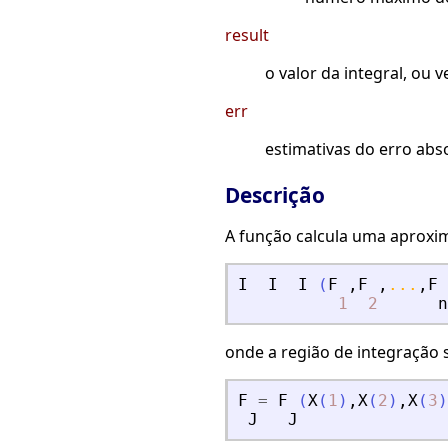
result
o valor da integral, ou v
err
estimativas do erro abs
Descrição
A função calcula uma aproxim
I
I
I
(
F
,
F
,
...
,
F
1
2
n
onde a região de integração
F
=
F
(
X
(
1
)
,
X
(
2
)
,
X
(
3
)
J
J