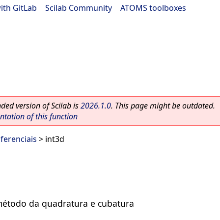
ith GitLab
|
Scilab Community
|
ATOMS toolboxes
ed version of Scilab is
2026.1.0
. This page might be outdated.
ation of this function
ferenciais
> int3d
 método da quadratura e cubatura