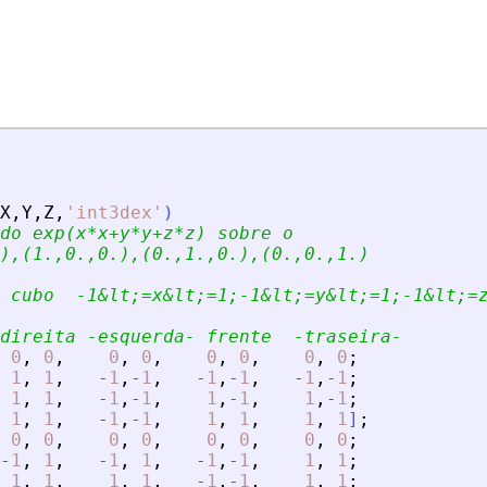
X
,
Y
,
Z
,
'
int3dex
'
)
do exp(x*x+y*y+z*z) sobre o 
),(1.,0.,0.),(0.,1.,0.),(0.,0.,1.)
 cubo  -1
&
lt;=x
&
lt;=1;-1
&
lt;=y
&
lt;=1;-1
&
lt;=
direita -esquerda- frente  -traseira- 
0
,
0
,
0
,
0
,
0
,
0
,
0
,
0
;
1
,
1
,
-
1
,
-
1
,
-
1
,
-
1
,
-
1
,
-
1
;
1
,
1
,
-
1
,
-
1
,
1
,
-
1
,
1
,
-
1
;
1
,
1
,
-
1
,
-
1
,
1
,
1
,
1
,
1
]
;
0
,
0
,
0
,
0
,
0
,
0
,
0
,
0
;
-
1
,
1
,
-
1
,
1
,
-
1
,
-
1
,
1
,
1
;
1
,
1
,
1
,
1
,
-
1
,
-
1
,
1
,
1
;