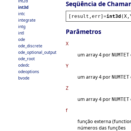
int2d
Seqüência de Chama
int3d
intc
[
result
,
err
]=
int3d
(
X
,
integrate
intg
Parâmetros
intl
ode
X
ode_discrete
ode_optional_output
um array 4 por
NUMTET
ode_root
odedc
Y
odeoptions
um array 4 por
NUMTET
bvode
Z
um array 4 por
NUMTET
f
função externa (function
números das funções