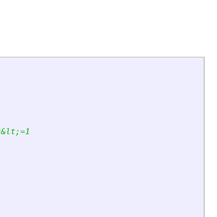
z
&
lt;=1