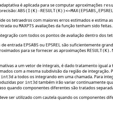
adaptativa é aplicada para se computar aproximações
res
precisão:
ABS(I(K)-RESULT(K))<=MAX(EPSABS,EPSRE
e os tetraedros com maiores erros estimados e estima as 
ontrada ou
avaliações da função tenham sido feitas.
MAXPTS
tegração com todos os pontos de avaliação dentro dos tetr
s de entrada
ou
são suficientemente grand
EPSABS
EPSREL
aproximados para se fornecer as aproximações
.
RESULT(K)
ativas a um vetor de integrais, é dado tratamento igual a 
timados com a mesma subdivisão da região de integração. 
o
a todos os integrando em uma chamada. Para inte
int3d
roduzidas por
também irão variar continuamente qua
int3d
caso quando componentes diferentes são tratados separa
 deve ser utilizado com cautela quando os componentes dif