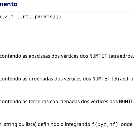
mento
Y
,
Z
,
f
 [,
nf
[,
params
]])
contendo as abscissas dos vértices dos
tetraedros.
NUMTET
contendo as ordenadas dos vértices dos
tetraedro
NUMTET
contendo as terceiras coordenadas dos vértices dos
NUMTE
, string ou lista) definindo o integrando
, onde
f(xyz,nf)