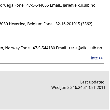
uega Fone.. 47-5-544055 Email.. jarle@eik.ii.uib.no,
-3030 Heverlee, Belgium Fone.. 32-16-201015 (3562)
, Norway Fone.. 47-5-544180 Email.. terje@eik.ii.uib.no
intc >>
Last updated:
Wed Jan 26 16:24:31 CET 2011