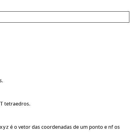
s.
tetraedros.
T
é o vetor das coordenadas de um ponto e nf os
xyz