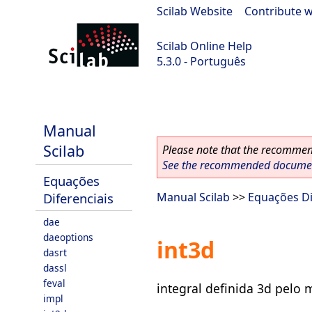
Scilab Website
|
Contribute w
Scilab Online Help
5.3.0 - Português
Scilab 5.3.0
Manual
Scilab
Please note that the recommend
See the recommended document
Equações
Diferenciais
Manual Scilab
>>
Equações Di
dae
daeoptions
int3d
dasrt
dassl
feval
integral definida 3d pelo
impl