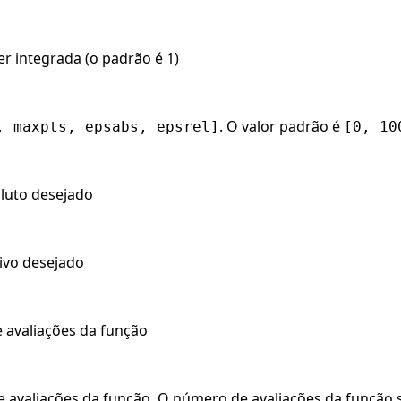
r integrada (o padrão é 1)
. O valor padrão é
, maxpts, epsabs, epsrel]
[0, 10
oluto desejado
tivo desejado
avaliações da função
avaliações da função. O número de avaliações da função 