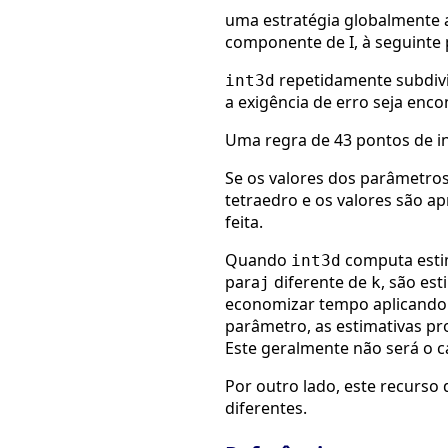
uma estratégia globalmente 
componente de I, à seguinte 
repetidamente subdivid
int3d
a exigência de erro seja enc
Uma regra de 43 pontos de in
Se os valores dos parâmetro
tetraedro e os valores são 
feita.
Quando
computa estim
int3d
para
diferente de
, são es
j
k
economizar tempo aplicand
parâmetro, as estimativas p
Este geralmente não será o 
Por outro lado, este recurso
diferentes.