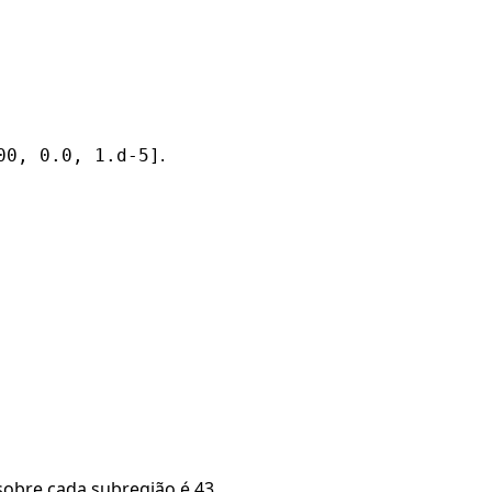
.
00, 0.0, 1.d-5]
sobre cada subregião é 43