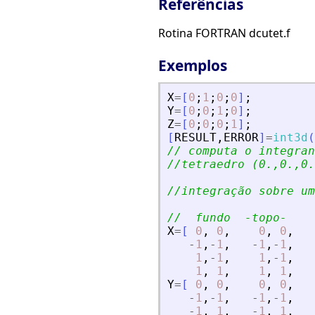
Referências
Rotina FORTRAN dcutet.f
Exemplos
X
=
[
0
;
1
;
0
;
0
]
;
Y
=
[
0
;
0
;
1
;
0
]
;
Z
=
[
0
;
0
;
0
;
1
]
;
[
RESULT
,
ERROR
]
=
int3d
(
// computa o integran
//tetraedro (0.,0.,0.
//integração sobre um
//  fundo  -topo-    
X
=
[
0
,
0
,
0
,
0
,
-
1
,
-
1
,
-
1
,
-
1
,
1
,
-
1
,
1
,
-
1
,
1
,
1
,
1
,
1
,
Y
=
[
0
,
0
,
0
,
0
,
-
1
,
-
1
,
-
1
,
-
1
,
-
1
,
1
,
-
1
,
1
,