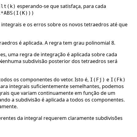
esperando-se que satisfaça, para cada
ult(k)
L*ABS(I(K)))
integrais e os erros sobre os novos tetraedros até que
aedros é aplicada. A regra tem grau polinomial 8.
es, uma regra de integração é aplicada sobre cada
 Nenhuma subdivisão posterior dos tetraedros será
todos os componentes do vetor. Isto é,
e
I(Fj)
I(Fk)
Para integrais suficientemente semelhantes, podemos
grais que variam continuamente em função de um
ndo a subdivisão é aplicada a todos os componentes.
damente.
erentes da integral requerem claramente subdivisões