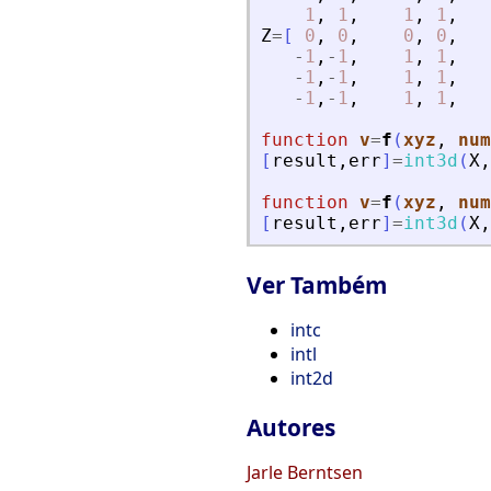
1
,
1
,
1
,
1
,
Z
=
[
0
,
0
,
0
,
0
,
-
1
,
-
1
,
1
,
1
,
-
1
,
-
1
,
1
,
1
,
-
1
,
-
1
,
1
,
1
,
function
v
=
f
(
xyz
, 
num
[
result
,
err
]
=
int3d
(
X
,
function
v
=
f
(
xyz
, 
num
[
result
,
err
]
=
int3d
(
X
,
Ver Também
intc
intl
int2d
Autores
Jarle Berntsen