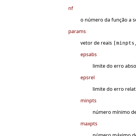
nf
o número da função a se
params
vetor de reais
[minpts
epsabs
limite do erro abs
epsrel
limite do erro rela
minpts
número mínimo de 
maxpts
número máximo de 