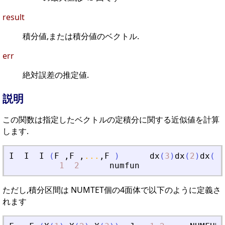
result
積分値,または積分値のベクトル.
err
絶対誤差の推定値.
説明
この関数は指定したベクトルの定積分に関する近似値を計算
します.
I
I
I
(
F
,
F
,
...
,
F
)
dx
(
3
)
dx
(
2
)
dx
(
1
)
1
2
numfun
ただし,積分区間は NUMTET個の4面体で以下のように定義さ
れます