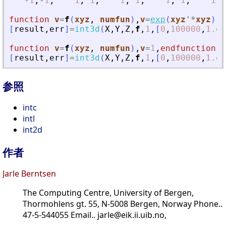
-
1
,
-
1
,
1
,
1
,
1
,
1
,
1
,
1
,
1
,
function
v
=
f
(
xyz
, 
numfun
)
,
v
=
exp
(
xyz
'
*
xyz
)
,
e
[
result
,
err
]
=
int3d
(
X
,
Y
,
Z
,
f
,
1
,
[
0
,
100000
,
1.d-
function
v
=
f
(
xyz
, 
numfun
)
,
v
=
1
,
endfunction
[
result
,
err
]
=
int3d
(
X
,
Y
,
Z
,
f
,
1
,
[
0
,
100000
,
1.d-
参照
intc
intl
int2d
作者
Jarle Berntsen
The Computing Centre, University of Bergen,
Thormohlens gt. 55, N-5008 Bergen, Norway Phone..
47-5-544055 Email.. jarle@eik.ii.uib.no,