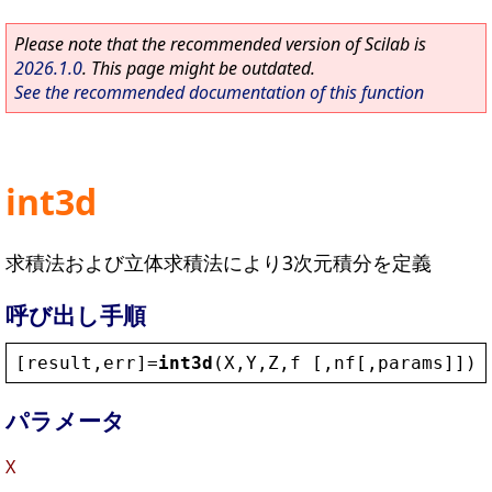
Please note that the recommended version of Scilab is
2026.1.0
. This page might be outdated.
See the recommended documentation of this function
int3d
求積法および立体求積法により3次元積分を定義
呼び出し手順
[
result
,
err
]=
int3d
(
X
,
Y
,
Z
,
f
 [,
nf
[,
params
]])
パラメータ
X