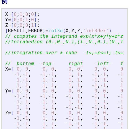
例
X
=
[
0
;
1
;
0
;
0
]
;
Y
=
[
0
;
0
;
1
;
0
]
;
Z
=
[
0
;
0
;
0
;
1
]
;
[
RESULT
,
ERROR
]
=
int3d
(
X
,
Y
,
Z
,
'
int3dex
'
)
// computes the integrand exp(x*x+y*y+z*z) 
//tetrahedron (0.,0.,0.),(1.,0.,0.),(0.,1.,
//integration over a cube  -1
<
;=x
<
=1;-1
<
=y
<
//  bottom  -top-     right    -left-   fro
X
=
[
0
,
0
,
0
,
0
,
0
,
0
,
0
,
0
,
0
,
-
1
,
-
1
,
-
1
,
-
1
,
1
,
1
,
-
1
,
-
1
,
-
1
,
-
1
,
-
1
,
1
,
-
1
,
1
,
1
,
-
1
,
-
1
,
1
,
-
1
,
1
,
1
,
1
,
1
,
1
,
-
1
,
-
1
,
1
,
Y
=
[
0
,
0
,
0
,
0
,
0
,
0
,
0
,
0
,
0
,
-
1
,
-
1
,
-
1
,
-
1
,
-
1
,
1
,
-
1
,
1
,
-
1
,
-
-
1
,
1
,
-
1
,
1
,
1
,
1
,
1
,
1
,
-
1
,
-
1
,
1
,
1
,
1
,
-
1
,
-
1
,
-
1
,
-
1
,
-
1
,
-
Z
=
[
0
,
0
,
0
,
0
,
0
,
0
,
0
,
0
,
0
,
-
1
,
-
1
,
1
,
1
,
-
1
,
1
,
-
1
,
1
,
-
1
,
-
-
1
,
-
1
,
1
,
1
,
-
1
,
-
1
,
-
1
,
-
1
,
-
1
,