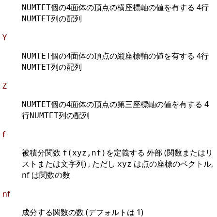
個の4面体の頂点の横座標軸の値を有する 4行
NUMTET
列の配列
NUMTET
Y
個の4面体の頂点の縦座標軸の値を有する 4行
NUMTET
列の配列
NUMTET
Z
個の4面体の頂点の第三座標軸の値を有する 4
NUMTET
行
列の配列
NUMTET
f
被積分関数
を定義する 外部 (関数またはリ
f(xyz,nf)
ストまたは文字列) , ただし
は点の座標のベクトル,
xyz
nf は関数の数
nf
成分する関数の数 (デフォルトは 1)