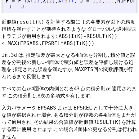
F
=
F
(
X
(
1
)
,
X
(
2
)
,
X
(
3
)
)
,
J
=
1
,
2
,
...
,
NUMFUN
.
J
J
近似値
を計算する際に, I の各要素が以下の精度
result(k)
指標を満たすことが期待されるような グローバルな適用型ス
トラテジが適用されます:
ABS(I(K)-RESULT(K))
<=MAX(EPSABS,EPSREL*ABS(I(K)))
は, 推定誤差が最大となる4面体を分割し, 積分値と誤
int3d
差を分割後の新しい4面体で積分値と誤差を評価し続ける処
理を 指定された誤差を満たすか,
回の関数評価が行
MAXPTS
われるまで反復します.
すべての点が4面体の内側となる43 点の積分則が 適用されま
す.この積分則は8次の多項式を有します.
入力パラメータ
または
として十分に大き
EPSABS
EPSREL
な値が選択された場合, ある積分則が複数の各4面体をまたが
って適用され, その結果の合算値が近似値
を計算
RESULT(K)
する際に使用 されます.この場合,4面体の更なる分割は行われ
ません.