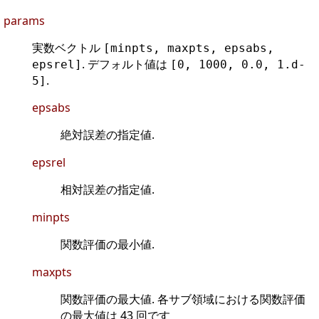
params
実数ベクトル
[minpts, maxpts, epsabs,
. デフォルト値は
epsrel]
[0, 1000, 0.0, 1.d-
.
5]
epsabs
絶対誤差の指定値.
epsrel
相対誤差の指定値.
minpts
関数評価の最小値.
maxpts
関数評価の最大値. 各サブ領域における関数評価
の最大値は 43 回です