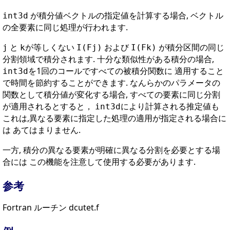
が積分値ベクトルの指定値を計算する場合, ベクトル
int3d
の全要素に同じ処理が行われます.
と
が等しくない
および
が積分区間の同じ
j
k
I(Fj)
I(Fk)
分割領域で積分されます. 十分な類似性がある積分の場合,
を1回のコールですべての被積分関数に 適用すること
int3d
で時間を節約することができます. なんらかのパラメータの
関数として積分値が変化する場合, すべての要素に同じ分割
が適用されるとすると，
により計算される推定値も
int3d
これは,異なる要素に指定した処理の適用が指定される場合に
は あてはまりません.
一方, 積分の異なる要素が明確に異なる分割を必要とする場
合には この機能を注意して使用する必要があります.
参考
Fortran ルーチン dcutet.f