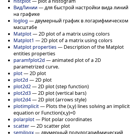
histplot
—
plot a histogram
ВидЛинии
—
для быстрой настройки вида линий
на графике
loglog
—
двумерный график в логарифмическом
масштабе
Matplot
—
2D plot of a matrix using colors
Matplot1
—
2D plot of a matrix using colors
Matplot properties
—
Description of the Matplot
entities properties
paramfplot2d
—
animated plot of a 2D
parametrized curve.
plot
—
2D plot
plot2d
—
2D plot
plot2d2
—
2D plot (step function)
plot2d3
—
2D plot (vertical bars)
plot2d4
—
2D plot (arrows style)
plotimplicit
—
Plots the (x,y) lines solving an implicit
equation or Function(x,y)=0
polarplot
—
Plot polar coordinates
scatter
—
2D scatter plot
semilogx
—
двумерный полулогарифмический