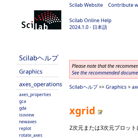
Scilab Website
|
Contribute w
Scilab Online Help
2024.1.0 - 日本語
scilab-2024.1.0
Scilabヘルプ
Please note that the recommend
Graphics
See the recommended document
axes_operations
Scilabヘルプ
>>
Graphics
>
ax
axes_properties
gca
xgrid
gda
isoview
newaxes
2次元または3次元プロッ
replot
rotate_axes