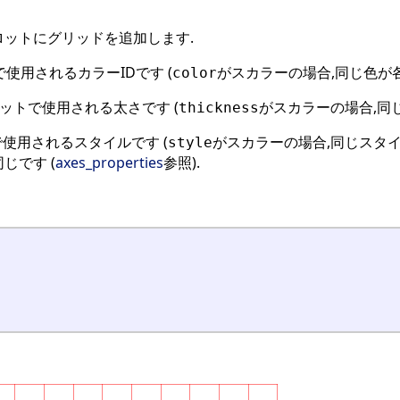
ロットにグリッドを追加します.
使用されるカラーIDです (
がスカラーの場合,同じ色が各
color
ットで使用される太さです (
がスカラーの場合,同
thickness
使用されるスタイルです (
がスカラーの場合,同じスタイ
style
じです (
axes_properties
参照).