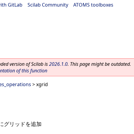
ith GitLab
|
Scilab Community
|
ATOMS toolboxes
ed version of Scilab is
2026.1.0
. This page might be outdated.
ation of this function
es_operations
> xgrid
トにグリッドを追加