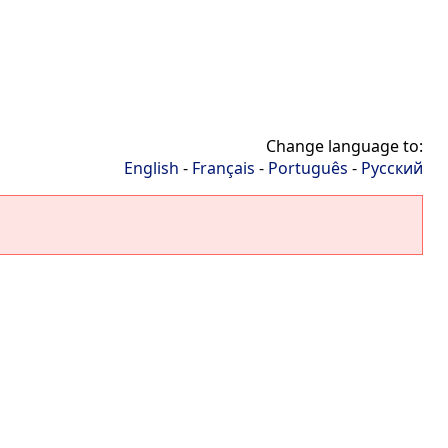
Change language to:
English
-
Français
-
Português
-
Русский