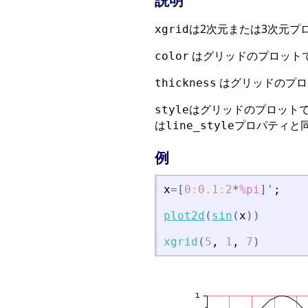
説明
は2次元または3次元プ
xgrid
はグリッドのプロットで
color
はグリッドのプロ
thickness
はグリッドのプロットで
style
は
プロパティと同
line_style
例
x
=
[
0
:
0.1
:
2
*
%pi
]
'
;
plot2d
(
sin
(
x
)
)
xgrid
(
5
,
1
,
7
)