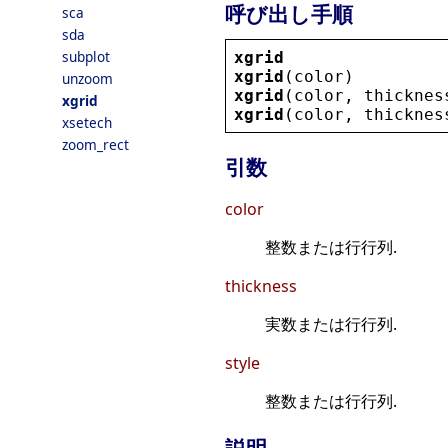
呼び出し手順
sca
sda
subplot
xgrid
xgrid
(
color
)
unzoom
xgrid
(
color
, 
thicknes
xgrid
xgrid
(
color
, 
thicknes
xsetech
zoom_rect
引数
color
整数または行行列.
thickness
実数または行行列.
style
整数または行行列.