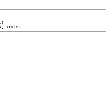
s
)
s
, 
style
)