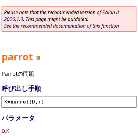
Please note that the recommended version of Scilab is
2026.1.0
. This page might be outdated.
See the recommended documentation of this function
parrot
Parrotの問題
呼び出し手順
K
=
parrot
(
D
,
r
)
パラメータ
D,K