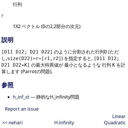
行列
r
1X2 ベクトル (
の2,2部分の次元)
D
説明
のように分割された行列
(ただ
[D11 D12; D21 D22]
D
し,
) を指定すると,
size(D22)=r=[r1,r2]
[D11 D12;
の最大特異値が 最小となるような 行列
を計
D21 D22+K]
K
算します (Parrotの問題).
参照
h_inf_st
— 静的なH_infinity問題
Report an issue
Linear
<< nehari
H-infinity
Quadratic