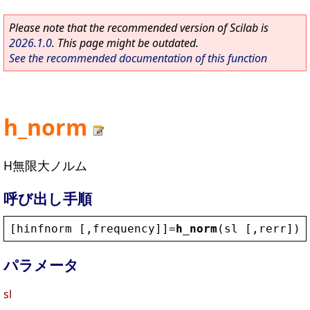
Please note that the recommended version of Scilab is
2026.1.0
. This page might be outdated.
See the recommended documentation of this function
h_norm
H無限大ノルム
呼び出し手順
[
hinfnorm
 [,
frequency
]]=
h_norm
(
sl
 [,
rerr
])
パラメータ
sl