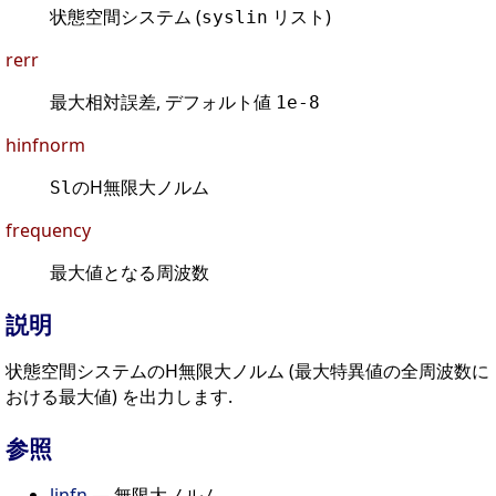
状態空間システム (
リスト)
syslin
rerr
最大相対誤差, デフォルト値
1e-8
hinfnorm
のH無限大ノルム
Sl
frequency
最大値となる周波数
説明
状態空間システムのH無限大ノルム (最大特異値の全周波数に
おける最大値) を出力します.
参照
linfn
— 無限大ノルム