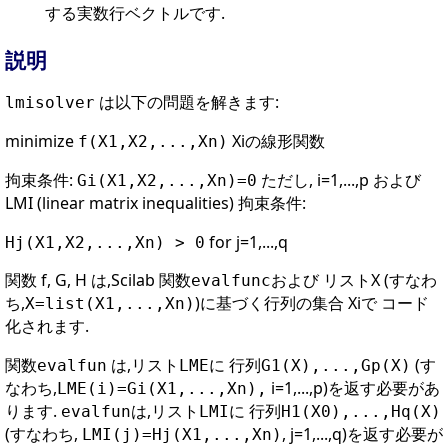
する実数行ベクトルです.
説明
は以下の問題を解きます:
lmisolver
minimize
Xiの線形関数
f(X1,X2,...,Xn)
拘束条件:
ただし, i=1,...,p および
Gi(X1,X2,...,Xn)=0
LMI (linear matrix inequalities) 拘束条件:
for j=1,...,q
Hj(X1,X2,...,Xn) > 0
関数 f, G, H は,Scilab 関数
および リストX (すなわ
evalfunc
ち,
)に基づく行列の集合 Xiで コード
X=list(X1,...,Xn)
化されます.
関数
は,リスト
に 行列
(す
evalfun
LME
G1(X),...,Gp(X)
なわち,
i=1,...,p)を返す必要があ
LME(i)=Gi(X1,...,Xn),
ります.
は,リスト
に 行列
evalfun
LMI
H1(X0),...,Hq(X)
(すなわち,
, j=1,...,q)を返す必要が
LMI(j)=Hj(X1,...,Xn)