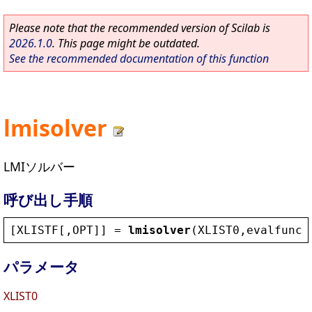
Please note that the recommended version of Scilab is
2026.1.0
. This page might be outdated.
See the recommended documentation of this function
lmisolver
LMIソルバー
呼び出し手順
[
XLISTF
[,
OPT
]] = 
lmisolver
(
XLIST0
,
evalfunc
 
パラメータ
XLIST0