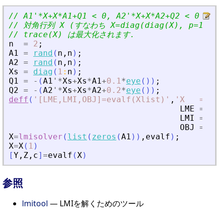
// A1
'
*X+X*A1+Q1 
<
 0, A2
'
*X+X*A2+Q2 
<
 0 (
// 対角行列 X (すなわち X=diag(diag(X), p=1)
// trace(X) は最大化されます.
n
=
2
;
A1
=
rand
(
n
,
n
)
;
A2
=
rand
(
n
,
n
)
;
Xs
=
diag
(
1
:
n
)
;
Q1
=
-
(
A1
'
*
Xs
+
Xs
*
A1
+
0.1
*
eye
(
)
)
;
Q2
=
-
(
A2
'
*
Xs
+
Xs
*
A2
+
0.2
*
eye
(
)
)
;
deff
(
'
[LME,LMI,OBJ]=evalf(Xlist)
'
,
'
X   = Xl
LME
=
X
-
LMI
=
li
OBJ
=
-
s
X
=
lmisolver
(
list
(
zeros
(
A1
)
)
,
evalf
)
;
X
=
X
(
1
)
[
Y
,
Z
,
c
]
=
evalf
(
X
)
参照
lmitool
— LMIを解くためのツール