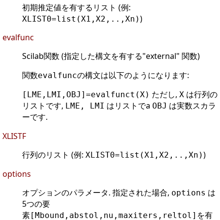
初期推定値を有するリスト (例:
)
XLIST0=list(X1,X2,..,Xn)
evalfunc
Scilab関数 (指定した構文を有する"external" 関数)
関数
の構文は以下のようになります:
evalfunc
ただし,
は行列の
[LME,LMI,OBJ]=evalfunct(X)
X
リストです,
はリストでa
は実数スカラ
LME, LMI
OBJ
ーです.
XLISTF
行列のリスト (例:
)
XLIST0=list(X1,X2,..,Xn)
options
オプションのパラメータ. 指定された場合,
は
options
5つの要
素
を有
[Mbound,abstol,nu,maxiters,reltol]