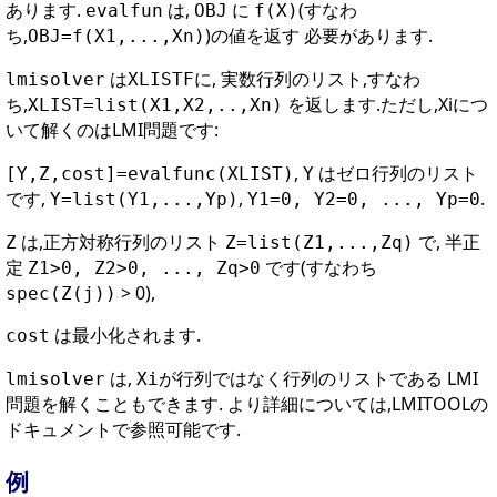
あります.
は,
に
(すなわ
evalfun
OBJ
f(X)
ち,
)の値を返す 必要があります.
OBJ=f(X1,...,Xn)
は
に, 実数行列のリスト,すなわ
lmisolver
XLISTF
ち,
を返します.ただし,Xiにつ
XLIST=list(X1,X2,..,Xn)
いて解くのはLMI問題です:
,
はゼロ行列のリスト
[Y,Z,cost]=evalfunc(XLIST)
Y
です,
,
.
Y=list(Y1,...,Yp)
Y1=0, Y2=0, ..., Yp=0
は,正方対称行列のリスト
で, 半正
Z
Z=list(Z1,...,Zq)
定
です(すなわち
Z1>0, Z2>0, ..., Zq>0
> 0),
spec(Z(j))
は最小化されます.
cost
は,
が行列ではなく行列のリストである LMI
lmisolver
Xi
問題を解くこともできます. より詳細については,LMITOOLの
ドキュメントで参照可能です.
例