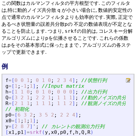
この関数はカルマンフィルタの平方根型です. このフィルタ
は,特に動的ノイズ共分散
が小さい場合に, 数値的安定性の
q
点で通常のカルマンフィルタよりも効率的です. 実際, 正定で
あるべき状態量の誤差共分散
の 不定の数値表現が不定とな
p
ることを防止します. つまり,
の目的は, コレスキー分解
srkf
アルゴリズムにより
を伝播させることです. これらの係数
p
は,
をその基本形式に保ったままで , アルゴリズムの各ステ
p
ップで更新できます.
例
f
=
[
0
0
1
;
0
1
0
;
2
3
4
]
;
//状態行列
g
=
[
1
;
-
1
;
1
]
;
//Input matrix
h
=
[
1
1
0
;
0
1
0
;
0
0
0
]
;
//出力行列
Q
=
[
3
2
1
;
2
2
1
;
1
1
1
]
;
//動的ノイズの共分散
R
=
[
2
1
1
;
1
1
1
;
1
1
2
]
;
//観測ノイズの共分散
// 初期化
p0
=
[
6
3
2
;
3
5
2
;
2
2
4
]
;
x0
=
[
1
;
1
;
1
]
;
y
=
[
2
8
7
]
'
;
// カレントの観測出力行列
[
x1
,
p1
]
=
srkf
(
y
,
x0
,
p0
,
f
,
h
,
Q
,
R
)