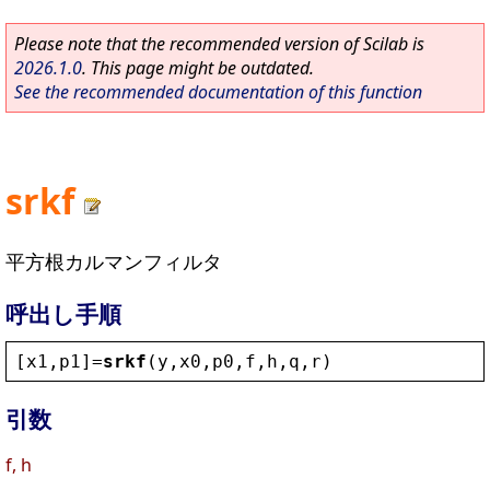
Please note that the recommended version of Scilab is
2026.1.0
. This page might be outdated.
See the recommended documentation of this function
srkf
平方根カルマンフィルタ
呼出し手順
[
x1
,
p1
]=
srkf
(
y
,
x0
,
p0
,
f
,
h
,
q
,
r
)
引数
f, h