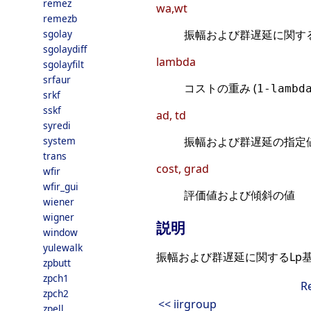
remez
wa,wt
remezb
sgolay
振幅および群遅延に関す
sgolaydiff
lambda
sgolayfilt
srfaur
コストの重み (
1-lambd
srkf
sskf
ad, td
syredi
system
振幅および群遅延の指定
trans
cost, grad
wfir
wfir_gui
評価値および傾斜の値
wiener
wigner
説明
window
yulewalk
振幅および群遅延に関するLp基準に基づ
zpbutt
zpch1
R
zpch2
<< iirgroup
zpell