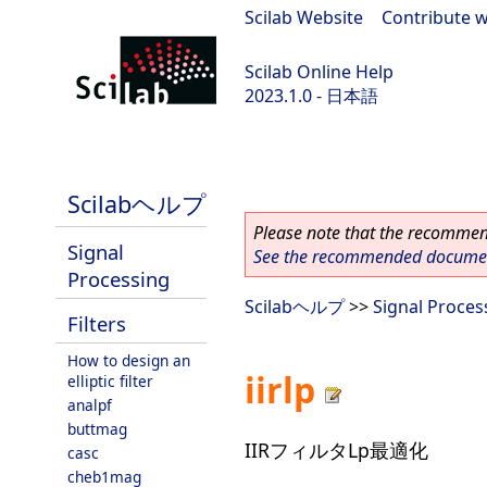
Scilab Website
|
Contribute w
Scilab Online Help
2023.1.0 - 日本語
scilab-branch-minor
Scilabヘルプ
Please note that the recommend
Signal
See the recommended document
Processing
Scilabヘルプ
>>
Signal Proces
Filters
How to design an
iirlp
elliptic filter
analpf
buttmag
IIRフィルタLp最適化
casc
cheb1mag