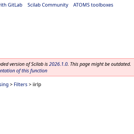
ith GitLab
|
Scilab Community
|
ATOMS toolboxes
ed version of Scilab is
2026.1.0
. This page might be outdated.
ation of this function
sing
>
Filters
> iirlp