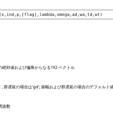
(
x
,
ind
,
p
,[
flag
],
lambda
,
omega
,
ad
,
wa
,
td
,
wt
)
絶対値および偏角からなる1X2 ベクトル
, 群遅延の場合は'gd'; 振幅および群遅延の場合のデフォルト値
'
周波数