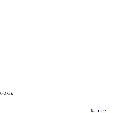
273).
kalm >>