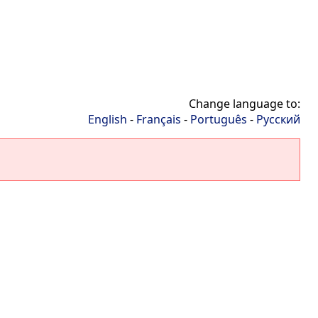
Change language to:
English
-
Français
-
Português
-
Русский