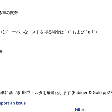
る重み関数
) (グローバルなコストを得る場合は
および
).
a
'a'
'gd'
値
き IIRフィルタを最適化します (Rabiner & Gold pp270-
eport an issue
Filters