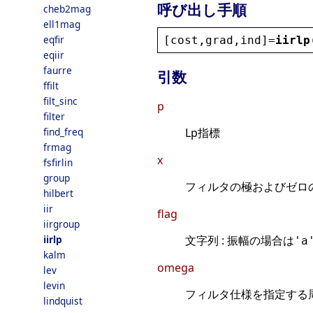
呼び出し手順
cheb2mag
ell1mag
eqfir
[
cost
,
grad
,
ind
]=
iirlp
eqiir
faurre
引数
ffilt
filt_sinc
p
filter
find_freq
Lp指標
frmag
x
fsfirlin
group
フィルタの極およびゼロの
hilbert
iir
flag
iirgroup
iirlp
文字列 : 振幅の場合は
'a
kalm
omega
lev
levin
フィルタ仕様を指定する
lindquist