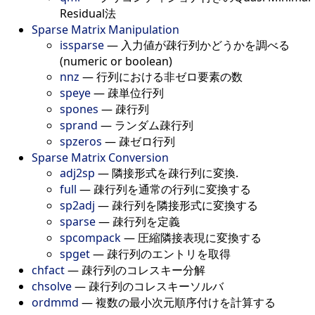
Residual法
Sparse Matrix Manipulation
issparse
—
入力値が疎行列かどうかを調べる
(numeric or boolean)
nnz
—
行列における非ゼロ要素の数
speye
—
疎単位行列
spones
—
疎行列
sprand
—
ランダム疎行列
spzeros
—
疎ゼロ行列
Sparse Matrix Conversion
adj2sp
—
隣接形式を疎行列に変換.
full
—
疎行列を通常の行列に変換する
sp2adj
—
疎行列を隣接形式に変換する
sparse
—
疎行列を定義
spcompack
—
圧縮隣接表現に変換する
spget
—
疎行列のエントリを取得
chfact
—
疎行列のコレスキー分解
chsolve
—
疎行列のコレスキーソルバ
ordmmd
—
複数の最小次元順序付けを計算する