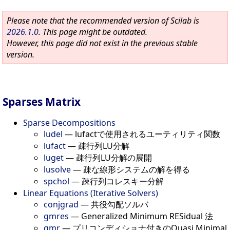
Please note that the recommended version of Scilab is
2026.1.0
. This page might be outdated.
However, this page did not exist in the previous stable
version.
Sparses Matrix
Sparse Decompositions
ludel
—
lufactで使用されるユーティリティ関数
lufact
—
疎行列LU分解
luget
—
疎行列LU分解の展開
lusolve
—
疎な線形システムの解を得る
spchol
—
疎行列コレスキー分解
Linear Equations (Iterative Solvers)
conjgrad
—
共役勾配ソルバ
gmres
—
Generalized Minimum RESidual 法
qmr
—
プリコンディショナ付きのQuasi Minimal