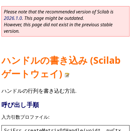
Please note that the recommended version of Scilab is
2026.1.0
. This page might be outdated.
However, this page did not exist in the previous stable
version.
ハンドルの書き込み (Scilab
ゲートウェイ)
ハンドルの行列を書き込む方法.
呼び出し手順
入力引数プロファイル:
SciErr
createMatrixOfHandle
(
void
* 
_pvCtx
, 
i