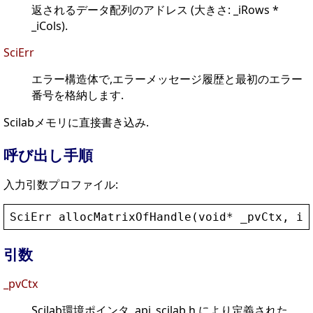
返されるデータ配列のアドレス (大きさ: _iRows *
_iCols).
SciErr
エラー構造体で,エラーメッセージ履歴と最初のエラー
番号を格納します.
Scilabメモリに直接書き込み.
呼び出し手順
入力引数プロファイル:
SciErr
allocMatrixOfHandle
(
void
* 
_pvCtx
, 
in
引数
_pvCtx
Scilab環境ポインタ, api_scilab.h により定義された