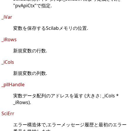
"pvApiCtx"で指定.
_iVar
変数を保存するScilabメモリの位置.
_iRows
新規変数の行数.
_iCols
新規変数の列数.
_pllHandle
実数データ配列のアドレスを返す (大きさ: _iCols *
_iRows).
SciErr
エラー構造体で,エラーメッセージ履歴と最初のエラー