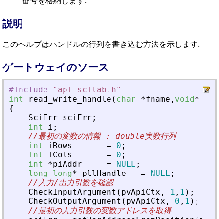
番号を格納します.
説明
このヘルプはハンドルの行列を書き込む方法を示します.
ゲートウェイのソース
#include
"
api_scilab.h
"
int
read_write_handle
(
char
*
fname
,
void
*
pvA
{
SciErr
sciErr
;
int
i
;
//最初の変数の情報 : double実数行列
int
iRows
=
0
;
int
iCols
=
0
;
int
*
piAddr
=
NULL
;
long
long
*
pllHandle
=
NULL
;
//入力/出力引数を確認
CheckInputArgument
(
pvApiCtx
,
1
,
1
)
;
CheckOutputArgument
(
pvApiCtx
,
0
,
1
)
;
//最初の入力引数の変数アドレスを取得