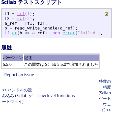
Scilab テストスクリプト
f1
=
scf
(
1
)
;
f2
=
scf
(
2
)
;
a_ref
=
[
f1
,
f2
]
;
b
=
read_write_handle
(
a_ref
)
;
if
or
(
b
<>
a_ref
)
then
error
(
"
failed
"
)
,
end
履歴
バージョン
記述
5.5.0
この関数は Scilab 5.5.0で追加されました
Report an issue
整数の
精度
<< ハンドルの読
(Scilab
み込み (Scilab ゲ
Low level functions
ゲート
ートウェイ)
ウェ
イ) >>