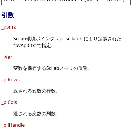
引数
_pvCtx
Scilab環境ポインタ, api_scilab.h により定義された
"pvApiCtx"で指定.
_iVar
変数を保存するScilabメモリの位置.
_piRows
返される変数の行数.
_piCols
返される変数の列数.
_pllHandle