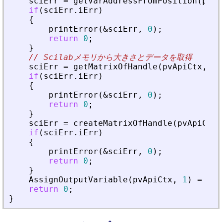
sciErr
=
getVarAddressFromPosition
(
pvAp
if
(
sciErr
.
iErr
)
{
printError
(
&
sciErr
,
0
)
;
return
0
;
}
// Scilabメモリから大きさとデータを取得
sciErr
=
getMatrixOfHandle
(
pvApiCtx
,
pi
if
(
sciErr
.
iErr
)
{
printError
(
&
sciErr
,
0
)
;
return
0
;
}
sciErr
=
createMatrixOfHandle
(
pvApiCtx
,
if
(
sciErr
.
iErr
)
{
printError
(
&
sciErr
,
0
)
;
return
0
;
}
AssignOutputVariable
(
pvApiCtx
,
1
)
=
nbI
return
0
;
}