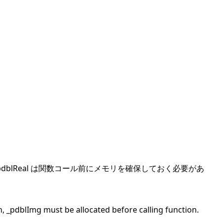
合, _pdblReal は関数コール前にメモリを確保しておく必要があ
n, _pdblImg must be allocated before calling function.