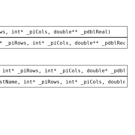
ws
, 
int
* 
_piCols
, 
double
** 
_pdblReal
)
* 
_piRows
, 
int
* 
_piCols
, 
double
** 
_pdblReal
, 
 
int
* 
_piRows
, 
int
* 
_piCols
, 
double
* 
_pdblRea
stName
, 
int
* 
_piRows
, 
int
* 
_piCols
, 
double
* 
_