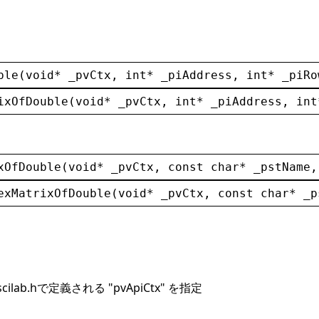
ble
(
void
* 
_pvCtx
, 
int
* 
_piAddress
, 
int
* 
_piRo
ixOfDouble
(
void
* 
_pvCtx
, 
int
* 
_piAddress
, 
int
xOfDouble
(
void
* 
_pvCtx
, 
const
char
* 
_pstName
,
exMatrixOfDouble
(
void
* 
_pvCtx
, 
const
char
* 
_p
scilab.hで定義される "pvApiCtx" を指定