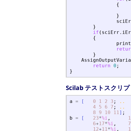
{
}
sciEr
}
if
(
sciErr
.
iEr
{
print
retur
}
AssignOutputVaria
return
0
;
}
Scilab テストスクリ
a
=
[
0
1
2
3
;
..
4
5
6
7
;
..
8
9
10
11
]
;
b
=
[
23
*
%i
,
1
6
+
17
*
%i
,
7
12
+
11
*
%i
,
1