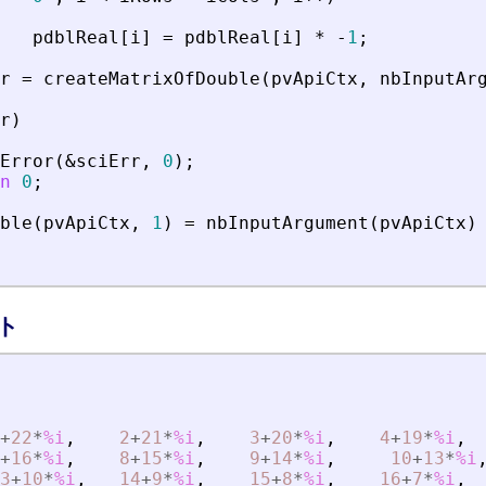
pdblReal
[
i
]
=
pdblReal
[
i
]
*
-
1
;
r
=
createMatrixOfDouble
(
pvApiCtx
,
nbInputAr
r
)
Error
(
&
sciErr
,
0
)
;
n
0
;
ble
(
pvApiCtx
,
1
)
=
nbInputArgument
(
pvApiCtx
)
プト
+
22
*
%i
,
2
+
21
*
%i
,
3
+
20
*
%i
,
4
+
19
*
%i
,
+
16
*
%i
,
8
+
15
*
%i
,
9
+
14
*
%i
,
10
+
13
*
%i
3
+
10
*
%i
,
14
+
9
*
%i
,
15
+
8
*
%i
,
16
+
7
*
%i
,