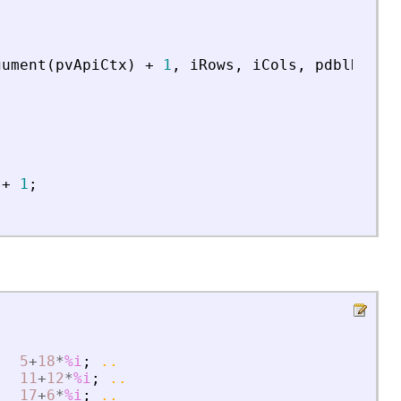
gument
(
pvApiCtx
)
+
1
,
iRows
,
iCols
,
pdblReal
)
+
1
;
5
+
18
*
%i
;
..
,
11
+
12
*
%i
;
..
17
+
6
*
%i
;
..