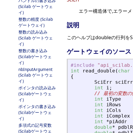
ハンドルの書き込み
(Scilab ゲートウェ
エラー構造体で,エラー
イ)
整数の精度 (Scilab
説明
ゲートウェイ)
整数の読み込み
このヘルプはdoubleの行列をS
(Scilab ゲートウェ
イ)
ゲートウェイのソース
整数の書き込み
(Scilabゲートウェ
イ)
#include
"
api_scilab.
nbInputArgument
int
read_double
(
char
(Scilab ゲートウェ
{
イ)
SciErr
sciErr
ポインタの読み込み
int
i
;
// 最初の変数の
(Scilabゲートウェ
int
iType
イ)
int
iRows
ポインタの書き込み
int
iCols
(Scilabゲートウェ
int
iComplex
イ)
int
*
piAddr
多項式の記号変数
double
*
pdblR
(Scilabゲートウェ
double
*
pdblI