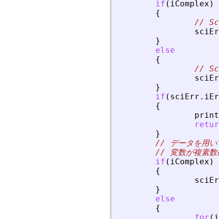
if
(
iComplex
)
{
// 
sciEr
}
else
{
// 
sciEr
}
if
(
sciErr
.
iEr
{
print
retur
}
// データを用
// 変数が複素
if
(
iComplex
)
{
sciEr
}
else
{
for
(
i