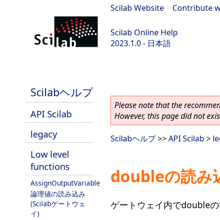
Scilab Website
|
Contribute w
Scilab Online Help
2023.1.0 - 日本語
scilab-branch-minor
Scilabヘルプ
Please note that the recommend
API Scilab
However, this page did not exist
legacy
Scilabヘルプ
>>
API Scilab
>
l
Low level
functions
doubleの読み
AssignOutputVariable
論理値の読み込み
ゲートウェイ内でdouble
(Scilabゲートウェ
イ)