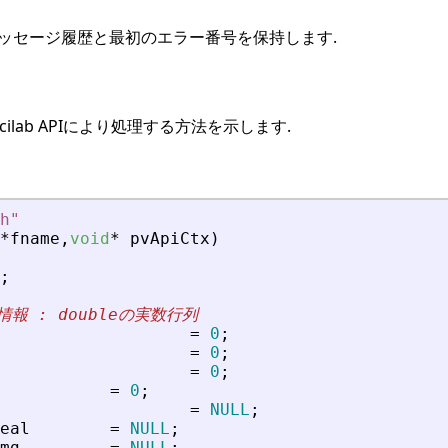
メッセージ履歴と最初のエラー番号を保持します.
cilab APIにより処理する方法を示します.
h
"
*
fname
,
void
*
pvApiCtx
)
;
情報 : doubleの実数行列
=
0
;
=
0
;
=
0
;
=
0
;
=
NULL
;
eal
=
NULL
;
mg
=
NULL
;