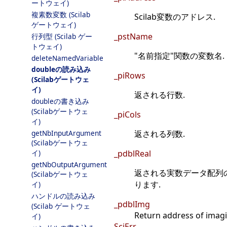
ートウェイ)
複素数変数 (Scilab
Scilab変数のアドレス.
ゲートウェイ)
_pstName
行列型 (Scilab ゲー
トウェイ)
"名前指定"関数の変数名.
deleteNamedVariable
doubleの読み込み
_piRows
(Scilabゲートウェ
イ)
返される行数.
doubleの書き込み
(Scilabゲートウェ
_piCols
イ)
getNbInputArgument
返される列数.
(Scilabゲートウェ
イ)
_pdblReal
getNbOutputArgument
返される実数データ配列のアドレ
(Scilabゲートウェ
ります.
イ)
ハンドルの読み込み
_pdblImg
(Scilab ゲートウェ
Return address of imagin
イ)
SciErr