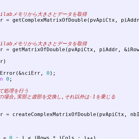
Scilabメモリから大きさとデータを取得
r
=
getComplexMatrixOfDouble
(
pvApiCtx
,
piAdd
Scilabメモリから大きさとデータを取得
r
=
getMatrixOfDouble
(
pvApiCtx
,
piAddr
,
&
iRo
r
)
Error
(
&
sciErr
,
0
)
;
n
0
;
いて処理を行う
数の場合,実部と虚部を交換し,それ以外は-1を乗じる
r
=
createComplexMatrixOfDouble
(
pvApiCtx
,
nb
=
0
;
i
<
iRows
*
iCols
;
i
+
+
)