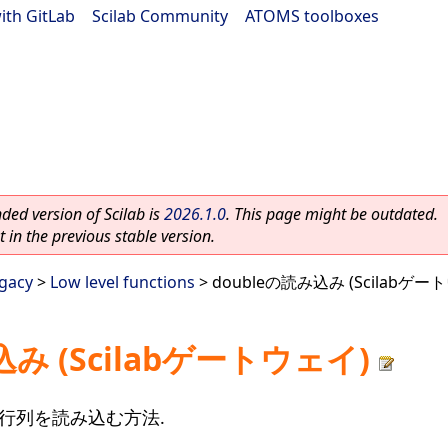
ith GitLab
|
Scilab Community
|
ATOMS toolboxes
ed version of Scilab is
2026.1.0
. This page might be outdated.
 in the previous stable version.
egacy
>
Low level functions
> doubleの読み込み (Scilabゲー
込み (Scilabゲートウェイ)
の行列を読み込む方法.