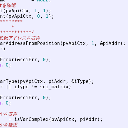
数を確認
t
(
pvApiCtx
,
1
,
1
)
;
nt
(
pvApiCtx
,
0
,
1
)
;
********
    
*
***********/
の変数アドレスを取得
arAddressFromPosition
(
pvApiCtx
,
1
,
&
piAddr
)
;
r
)
Error
(
&
sciErr
,
0
)
;
n
0
;
arType
(
pvApiCtx
,
piAddr
,
&
iType
)
;
r
|
|
iType
!
=
sci_matrix
)
Error
(
&
sciErr
,
0
)
;
n
0
;
うかを取得
=
isVarComplex
(
pvApiCtx
,
piAddr
)
;
うかを確認