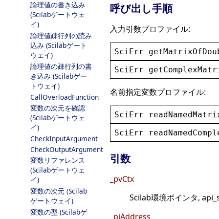
論理値の書き込み
呼び出し手順
(Scilabゲートウェ
イ)
入力引数プロファイル:
論理値疎行列の読み
込み (Scilabゲート
SciErr
getMatrixOfDou
ウェイ)
論理値の疎行列の書
SciErr
getComplexMatr
き込み (Scilabゲー
トウェイ)
名前指定変数プロファイル:
CallOverloadFunction
変数の次元を確認
SciErr
readNamedMatri
(Scilabゲートウェ
イ)
SciErr
readNamedCompl
CheckInputArgument
CheckOutputArgument
引数
変数リファレンス
(Scilabゲートウェ
_pvCtx
イ)
変数の次元 (Scilab
Scilab環境ポインタ, api_
ゲートウェイ)
変数の型 (Scilabゲ
_piAddress