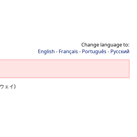
Change language to:
English
-
Français
-
Português
-
Русский
トウェイ)