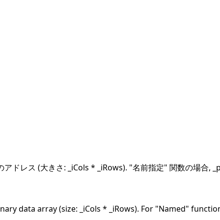
ス (大きさ: _iCols * _iRows). "名前指定" 関数の場
ary data array (size: _iCols * _iRows). For "Named" functio