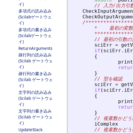
イ)
// 入力/出力引
多項式の読み込み
CheckInputArgumen
(Scilabゲートウェ
CheckOutputArgume
/****************
イ)
	*    最初の変数
多項式の書き込み
*************
(Scilabゲートウェ
// 最初の引数
イ)
sciErr
=
getV
ReturnArguments
if
(
sciErr
.
iEr
疎行列の読み込み
{
(Scilab ゲートウェ
print
イ)
retur
}
疎行列の書き込み
// 型を確認
(Scilab ゲートウェ
sciErr
=
getV
イ)
if
(
sciErr
.
iEr
文字列の読み込み
{
(Scilab ゲートウェ
print
イ)
retur
文字列の書き込み
}
(Scilab ゲートウェ
// 複素数かど
イ)
iComplex
UpdateStack
// 複素数かど