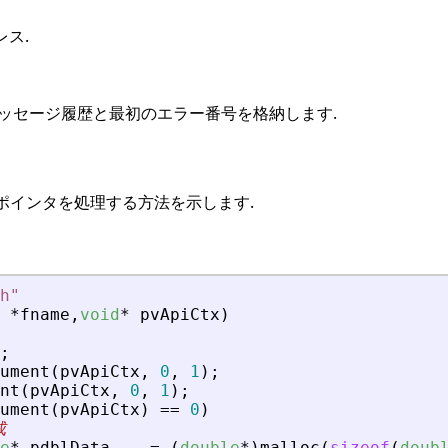
ス.
メッセージ履歴と最初のエラー番号を格納します.
によりポインタを処理する方法を示します.
h
"
*
fname
,
void
*
pvApiCtx
)
;
ument
(
pvApiCtx
,
0
,
1
)
;
nt
(
pvApiCtx
,
0
,
1
)
;
ument
(
pvApiCtx
)
=
=
0
)
成
e
*
pdblData
=
(
double
*
)
malloc
(
sizeof
(
doub