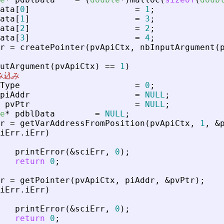
ata
[
0
]
=
1
;
ata
[
1
]
=
3
;
ata
[
2
]
=
2
;
ata
[
3
]
=
4
;
r
=
createPointer
(
pvApiCtx
,
nbInputArgument
(
utArgument
(
pvApiCtx
)
=
=
1
)
み込み
Type
=
0
;
piAddr
=
NULL
;
pvPtr
=
NULL
;
e
*
pdblData
=
NULL
;
r
=
getVarAddressFromPosition
(
pvApiCtx
,
1
,
&
iErr
.
iErr
)
printError
(
&
sciErr
,
0
)
;
return
0
;
r
=
getPointer
(
pvApiCtx
,
piAddr
,
&
pvPtr
)
;
iErr
.
iErr
)
printError
(
&
sciErr
,
0
)
;
return
0
;