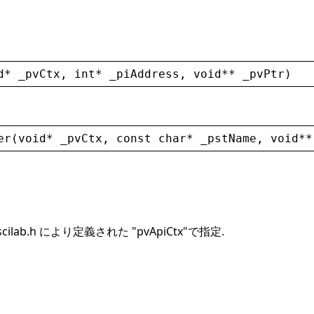
d
* 
_pvCtx
, 
int
* 
_piAddress
, 
void
** 
_pvPtr
)
er
(
void
* 
_pvCtx
, 
const
char
* 
_pstName
, 
void
**
scilab.h により定義された "pvApiCtx"で指定.