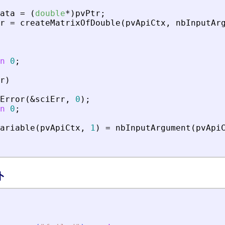
ata
=
(
double
*
)
pvPtr
;
r
=
createMatrixOfDouble
(
pvApiCtx
,
nbInputAr
n
0
;
r
)
Error
(
&
sciErr
,
0
)
;
n
0
;
ariable
(
pvApiCtx
,
1
)
=
nbInputArgument
(
pvApi
ト