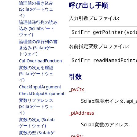
論理値の書き込み
呼び出し手順
(Scilabゲートウェ
イ)
入力引数プロファイル:
論理値疎行列の読み
込み (Scilabゲート
SciErr
getPointer
(
voi
ウェイ)
論理値の疎行列の書
名前指定変数プロファイル:
き込み (Scilabゲー
トウェイ)
SciErr
readNamedPoint
CallOverloadFunction
変数の次元を確認
(Scilabゲートウェ
引数
イ)
CheckInputArgument
_pvCtx
CheckOutputArgument
変数リファレンス
Scilab環境ポインタ, api_
(Scilabゲートウェ
イ)
_piAddress
変数の次元 (Scilab
Scilab変数のアドレス.
ゲートウェイ)
変数の型 (Scilabゲ
_pvPtr