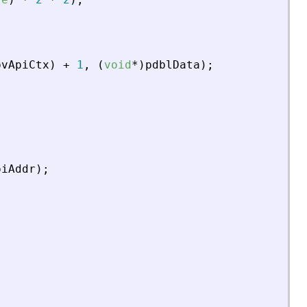
pvApiCtx
)
+
1
,
(
void
*
)
pdblData
)
;
piAddr
)
;