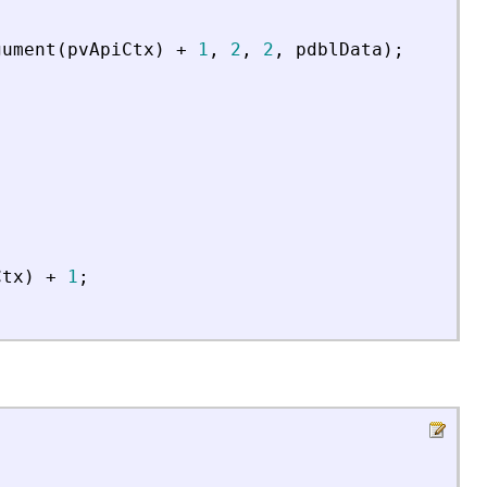
gument
(
pvApiCtx
)
+
1
,
2
,
2
,
pdblData
)
;
Ctx
)
+
1
;