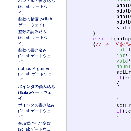
ハンドルの書き込み
pdblD
(Scilab ゲートウェ
pdblD
イ)
pdblD
整数の精度 (Scilab
pdblD
ゲートウェイ)
sciEr
整数の読み込み
}
(Scilab ゲートウェ
else
if
(
nbInp
イ)
{
// モードを読
整数の書き込み
int
i
int
*
(Scilabゲートウェ
void
*
イ)
doubl
nbInputArgument
sciEr
(Scilab ゲートウェ
if
(
sc
イ)
{
ポインタの読み込み
(Scilabゲートウェ
イ)
}
ポインタの書き込み
sciEr
(Scilabゲートウェ
if
(
sc
イ)
{
多項式の記号変数
(Scilabゲートウェ