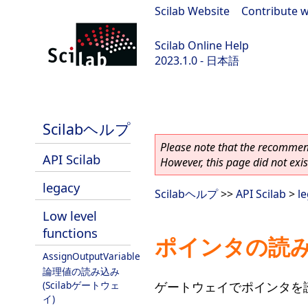
Scilab Website
|
Contribute w
Scilab Online Help
2023.1.0 - 日本語
scilab-branch-minor
Scilabヘルプ
Please note that the recommend
API Scilab
However, this page did not exist
legacy
Scilabヘルプ
>>
API Scilab
>
l
Low level
functions
ポインタの読み込
AssignOutputVariable
論理値の読み込み
ゲートウェイでポインタを
(Scilabゲートウェ
イ)