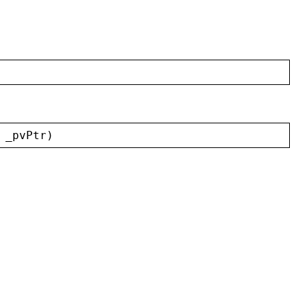
 
_pvPtr
)