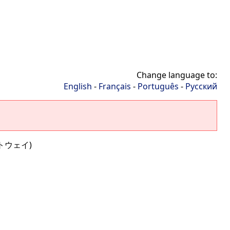
Change language to:
English
-
Français
-
Português
-
Русский
ートウェイ)