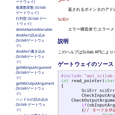
ートウェイ)
複素数変数 (Scilab
返されるポインタのアドレ
ゲートウェイ)
行列型 (Scilab ゲー
SciErr
トウェイ)
エラー構造体で,エラー
deleteNamedVariable
doubleの読み込み
説明
(Scilabゲートウェ
イ)
doubleの書き込み
このヘルプはScilab API
(Scilabゲートウェ
イ)
ゲートウェイのソース
getNbInputArgument
(Scilabゲートウェ
#include
"
api_scilab.
イ)
int
read_pointer
(
char
getNbOutputArgument
{
(Scilabゲートウェ
SciErr
sciErr
イ)
CheckInputArg
ハンドルの読み込み
CheckOutputArgume
(Scilab ゲートウェ
if
(
nbInputArg
イ)
{
// モードを作
doubl