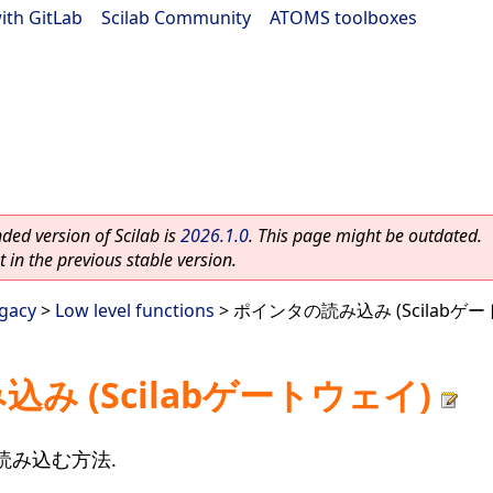
ith GitLab
|
Scilab Community
|
ATOMS toolboxes
ed version of Scilab is
2026.1.0
. This page might be outdated.
 in the previous stable version.
egacy
>
Low level functions
> ポインタの読み込み (Scilabゲ
み (Scilabゲートウェイ)
読み込む方法.