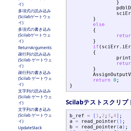
}
イ)
pdblD
多項式の読み込み
sciEr
(Scilabゲートウェ
}
イ)
else
多項式の書き込み
{
(Scilabゲートウェ
retur
イ)
}
if
(
sciErr
.
iEr
ReturnArguments
{
疎行列の読み込み
print
(Scilab ゲートウェ
retur
イ)
}
疎行列の書き込み
AssignOutputV
(Scilab ゲートウェ
return
0
;
イ)
}
文字列の読み込み
(Scilab ゲートウェ
Scilabテストスクリプ
イ)
文字列の書き込み
(Scilab ゲートウェ
b_ref
=
[
1
,
2
;
3
,
4
]
;
イ)
a
=
read_pointer
(
)
;
b
=
read_pointer
(
a
)
;
UpdateStack