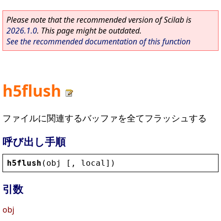
Please note that the recommended version of Scilab is
2026.1.0
. This page might be outdated.
See the recommended documentation of this function
h5flush
ファイルに関連するバッファを全てフラッシュする
呼び出し手順
h5flush
(
obj
 [, 
local
])
引数
obj