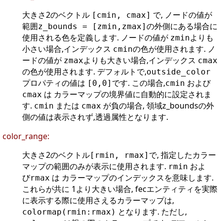
大きさ2のベクトル
で, ノードの値が
[cmin, cmax]
範囲
の外側にある場合に
z_bounds = [zmin,zmax]
使用される色を定義します. ノードの値が
よりも
zmin
小さい場合,インデックス
の色が使用されます. ノ
cmin
ードの値が
よりも大きい場合,インデックス
zmax
cmax
の色が使用されます. デフォルトで,
outside_color
プロパティの値は
です. この場合,
および
[0,0]
cmin
は カラーマップの境界値に自動的に設定されま
cmax
す.
または
が負の場合, 領域z_boundsの外
cmin
cmax
側の値は表示されず,透過属性となります.
color_range:
大きさ2のベクトル
で, 指定したカラー
[rmin, rmax]
マップの範囲のみが表示に使用されます.
およ
rmin
び
は カラーマップのインデックスを意味します.
rmax
これらが共に 1より大きい場合, fecエンティティを実際
に表示する際に使用さえるカラーマップは,
となります. ただし,
colormap(rmin:rmax)