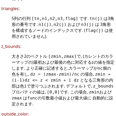
triangles:
5列の行列
です.
は3角
[tn,n1,n2,n3,flag]
tn(j)
形の番号です.
,
および
は 3角形
n1(j)
n2(j)
n3(j)
を構成するノードのインデックスです. (
は使
flag(j)
用されていません).
z_bounds:
大きさ2のベクトル
で, (カレントのカラ
[zmin,zmax]
ーマップの)最初および最後の色に対応するzの値を指定
します. より正確に記述すると,カラーマップが
個の
nc
色を有し,
の場合,
dz = (zmax-zmin)/nc
zmin +
となる三角形の内
(i-1)dz <= z < zmin + i dz
部は色
で塗りつぶされます. デフォルトで,
i
z_bounds
プロパティの値は,
です. この場合,
および
[0,0]
zmin
は
の引数最小値および最大値に 自動的に設
zmax
func
定されます.
outside_color: