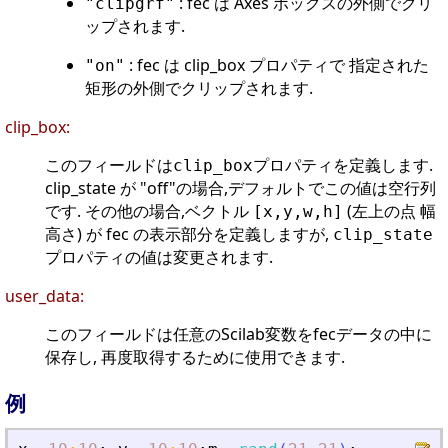
: fec は Axes ボックスの外側でクリ
"clipgrf"
ップされます.
: fec は clip_box プロパティで 指定された
"on"
矩形の外側でクリップされます.
clip_box:
このフィールドは
プロパティを定義します.
clip_box
clip_state が "off"の場合,デフォルトでこの値は空行列
です. その他の場合,ベクトル
(左上の点 幅
[x,y,w,h]
高さ) が fec の表示部分を定義しますが,
clip_state
プロパティの値は変更されます.
user_data:
このフィールドは任意のScilab変数をfecデータの中に
保存し, 再度取得するために使用できます.
例