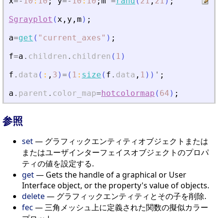
x
=
-
10
:
10
;
y
=
-
10
:
10
;
m
=
rand
(
21
,
21
)
;
Sgrayplot
(
x
,
y
,
m
)
;
a
=
get
(
"
current_axes
"
)
;
f
=
a
.
children
.
children
(
1
)
f
.
data
(
:
,
3
)
=
(
1
:
size
(
f
.
data
,
1
)
)
'
;
a
.
parent
.
color_map
=
hotcolormap
(
64
)
;
参照
set
— グラフィックエンティティオブジェクトまたは
またはユーザインターフェイスオブジェクトのプロパ
ティの値を設定する.
get
— Gets the handle of a graphical or User
Interface object, or the property's value of objects.
delete
— グラフィックエンティティとその子を削除.
fec
— 三角メッシュ上に定義された関数の擬似カラー