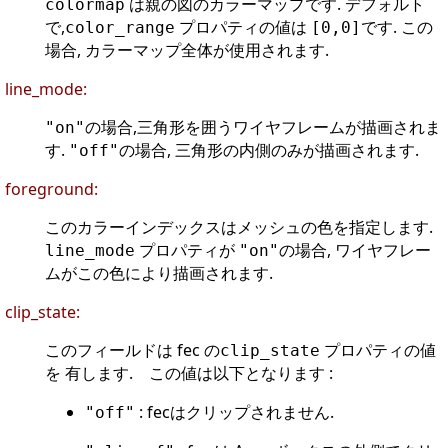
は親の図のカラーマップです. デフォルト
colormap
で,
プロパティの値は
です. この
color_range
[0,0]
場合, カラーマップ全体が使用されます.
line_mode:
の場合,三角形を囲うワイヤフレームが描画されま
"on"
す.
の場合, 三角形の内側のみが描画されます.
"off"
foreground:
このカラーインデックスはメッシュの色を指定します.
プロパティが
の場合, ワイヤフレー
line_mode
"on"
ムがこの色により描画されます.
clip_state:
このフィールドは fec の
プロパティの値
clip_state
を 有します. この値は以下となります :
: fecはクリップされません.
"off"