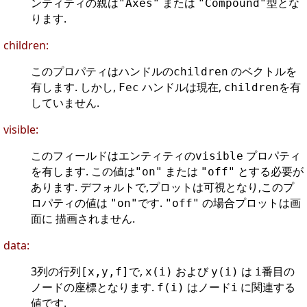
ンティティの親は
または
型とな
"Axes"
"Compound"
ります.
children:
このプロパティはハンドルの
のベクトルを
children
有します. しかし,
ハンドルは現在,
を有
Fec
children
していません.
visible:
このフィールドはエンティティの
プロパティ
visible
を有します. この値は
または
とする必要が
"on"
"off"
あります. デフォルトで,プロットは可視となり,このプ
ロパティの値は
です.
の場合プロットは画
"on"
"off"
面に 描画されません.
data:
3列の行列
で,
および
は
番目の
[x,y,f]
x(i)
y(i)
i
ノードの座標となります.
はノード
に関連する
f(i)
i
値です.