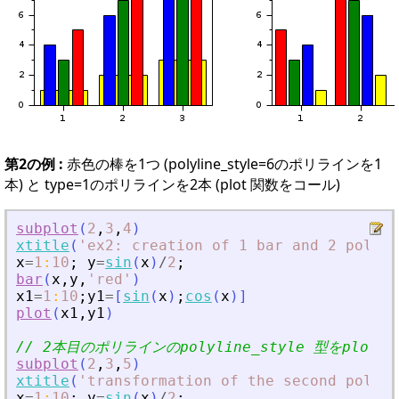
第2の例 :
赤色の棒を1つ (polyline_style=6のポリラインを1
本) と type=1のポリラインを2本 (plot 関数をコール)
subplot
(
2
,
3
,
4
)
xtitle
(
'
ex2: creation of 1 bar and 2 polyli
x
=
1
:
10
;
y
=
sin
(
x
)
/
2
;
bar
(
x
,
y
,
'
red
'
)
x1
=
1
:
10
;
y1
=
[
sin
(
x
)
;
cos
(
x
)
]
plot
(
x1
,
y1
)
// 2本目のポリラインのpolyline_style 型をpl
subplot
(
2
,
3
,
5
)
xtitle
(
'
transformation of the second polyli
x
=
1
:
10
;
y
=
sin
(
x
)
/
2
;