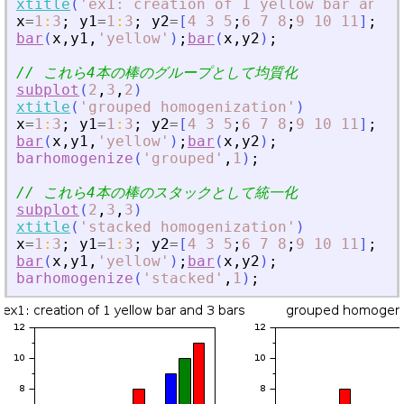
xtitle
(
'
ex1: creation of 1 yellow bar and 3
x
=
1
:
3
;
y1
=
1
:
3
;
y2
=
[
4
3
5
;
6
7
8
;
9
10
11
]
;
bar
(
x
,
y1
,
'
yellow
'
)
;
bar
(
x
,
y2
)
;
// これら4本の棒のグループとして均質化
subplot
(
2
,
3
,
2
)
xtitle
(
'
grouped homogenization
'
)
x
=
1
:
3
;
y1
=
1
:
3
;
y2
=
[
4
3
5
;
6
7
8
;
9
10
11
]
;
bar
(
x
,
y1
,
'
yellow
'
)
;
bar
(
x
,
y2
)
;
barhomogenize
(
'
grouped
'
,
1
)
;
// これら4本の棒のスタックとして統一化
subplot
(
2
,
3
,
3
)
xtitle
(
'
stacked homogenization
'
)
x
=
1
:
3
;
y1
=
1
:
3
;
y2
=
[
4
3
5
;
6
7
8
;
9
10
11
]
;
bar
(
x
,
y1
,
'
yellow
'
)
;
bar
(
x
,
y2
)
;
barhomogenize
(
'
stacked
'
,
1
)
;