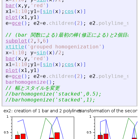
bar
(
x
,
y
,
'
red
'
)
x1
=
1
:
10
;
y1
=
[
sin
(
x
)
;
cos
(
x
)
]
plot
(
x1
,
y1
)
e
=
gce
(
)
;
e2
=
e
.
children
(
2
)
;
e2
.
polyline_styl
// (bar 関数による)最初の棒(修正による)と2個目の棒
subplot
(
2
,
3
,
6
)
xtitle
(
'
grouped homogenization
'
)
x
=
1
:
10
;
y
=
sin
(
x
)
/
2
;
bar
(
x
,
y
,
'
red
'
)
x1
=
1
:
10
;
y1
=
[
sin
(
x
)
;
cos
(
x
)
]
plot
(
x1
,
y1
)
e
=
gce
(
)
;
e2
=
e
.
children
(
2
)
;
e2
.
polyline_styl
barhomogenize
(
)
;
// 幅とスタイルを変更
//barhomogenize(
'
stacked
'
,0.5);
//barhomogenize(
'
stacked
'
,1);