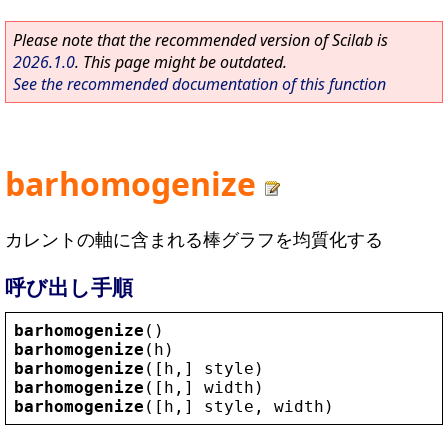
Please note that the recommended version of Scilab is
2026.1.0
. This page might be outdated.
See the recommended documentation of this function
barhomogenize
カレントの軸に含まれる棒グラフを均質化する
呼び出し手順
barhomogenize
()
barhomogenize
(
h
)
barhomogenize
([
h
,] 
style
)
barhomogenize
([
h
,] 
width
)
barhomogenize
([
h
,] 
style
, 
width
)