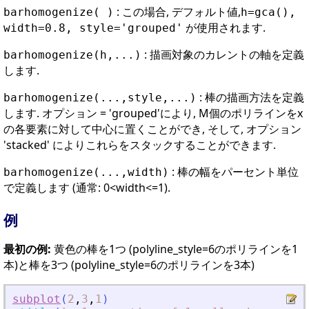
: この場合, デフォルト値,
barhomogenize( )
h=gca(),
が使用されます.
width=0.8, style='grouped'
: 描画対象のカレントの軸を定義
barhomogenize(h,...)
します.
: 棒の描画方法を定義
barhomogenize(...,style,...)
します. オプション = 'grouped'により, M個のポリラインをx
の各要素に対して中心に置くことができ, そして, オプション
'stacked' によりこれらをスタックすることができます.
: 棒の幅をパーセント単位
barhomogenize(...,width)
で定義します (通常: 0<width<=1).
例
最初の例:
黄色の棒を1つ (polyline_style=6のポリラインを1
本)と棒を3つ (polyline_style=6のポリラインを3本)
subplot
(
2
,
3
,
1
)