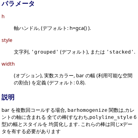
パラメータ
h
軸ハンドル, (デフォルト: h=gca() ).
style
文字列,
(デフォルト), または
.
'grouped'
'stacked'
width
(オプション), 実数スカラー, bar の幅 (利用可能な空間
の割合) を定義 (デフォルト: 0.8).
説明
bar を複数回コールする場合,
関数は,カレ
barhomogenize
ントの軸に含まれる 全ての棒(すなわち,
6
polyline_style
型)の幅とスタイルを 均質化します. これらの棒は同じxデー
タを有する必要があります