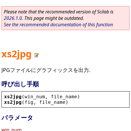
Please note that the recommended version of Scilab is
2026.1.0
. This page might be outdated.
See the recommended documentation of this function
xs2jpg
JPGファイルにグラフィックスを出力.
呼び出し手順
xs2jpg
(
win_num
, 
file_name
)
xs2jpg
(
fig
, 
file_name
)
パラメータ
win_num