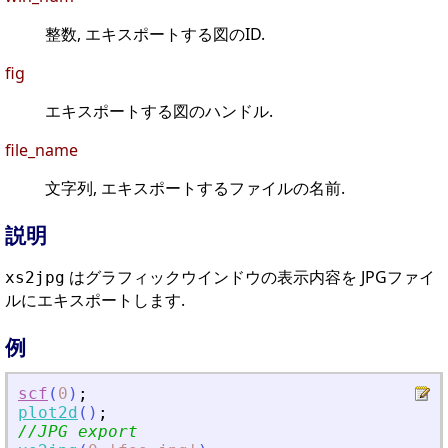
整数, エキスポートする図のID.
fig
エキスポートする図のハンドル.
file_name
文字列, エキスポートするファイルの名前.
説明
はグラフィックウインドウの表示内容を JPGファイ
xs2jpg
ルにエキスポートします.
例
scf
(
0
)
;
plot2d
(
)
;
//JPG export