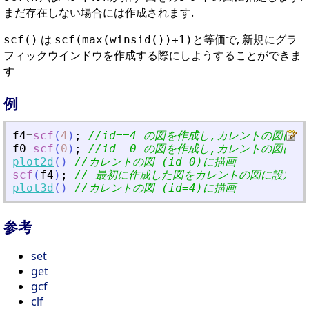
まだ存在しない場合には作成されます.
は
と等価で, 新規にグラ
scf()
scf(max(winsid())+1)
フィックウインドウを作成する際にしようすることができま
す
例
f4
=
scf
(
4
)
;
//id==4 の図を作成し,カレントの図に設
f0
=
scf
(
0
)
;
//id==0 の図を作成し,カレントの図に設
plot2d
(
)
//カレントの図 (id=0)に描画
scf
(
f4
)
;
// 最初に作成した図をカレントの図に設定
plot3d
(
)
//カレントの図 (id=4)に描画
参考
set
get
gcf
clf