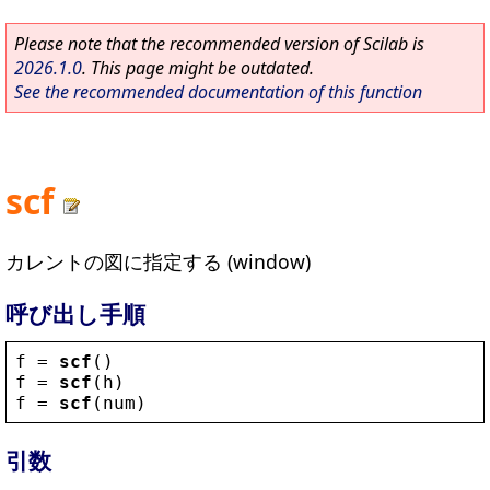
Please note that the recommended version of Scilab is
2026.1.0
. This page might be outdated.
See the recommended documentation of this function
scf
カレントの図に指定する (window)
呼び出し手順
f
 = 
scf
()
f
 = 
scf
(
h
)
f
 = 
scf
(
num
)
引数