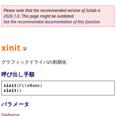
Please note that the recommended version of Scilab is
2026.1.0
. This page might be outdated.
See the recommended documentation of this function
xinit
グラフィックドライバの初期化
呼び出し手順
xinit
(
FileName
)
xinit
()
パラメータ
FileName