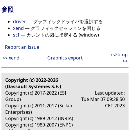
参照
driver
— グラフィックドライバを選択する
xend
— グラフィックセッションを閉じる
scf
— カレントの図に指定する (window)
Report an issue
xs2bmp
<< xend
Graphics export
>>
Copyright (c) 2022-2026
(Dassault Systèmes S.E.)
Copyright (c) 2017-2022 (ESI
Last updated:
Group)
Tue Mar 07 09:28:50
Copyright (c) 2011-2017 (Scilab
CET 2023
Enterprises)
Copyright (c) 1989-2012 (INRIA)
Copyright (c) 1989-2007 (ENPC)