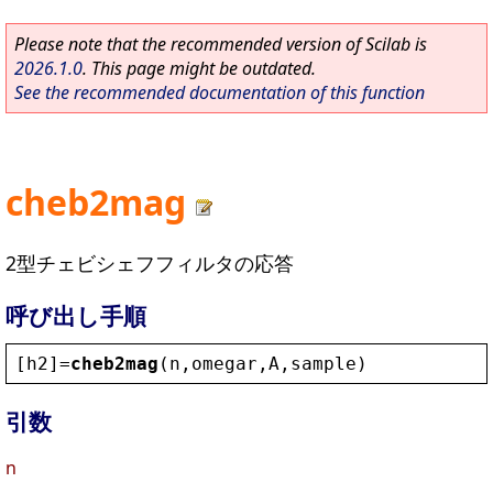
Please note that the recommended version of Scilab is
2026.1.0
. This page might be outdated.
See the recommended documentation of this function
cheb2mag
2型チェビシェフフィルタの応答
呼び出し手順
[
h2
]=
cheb2mag
(
n
,
omegar
,
A
,
sample
)
引数
n