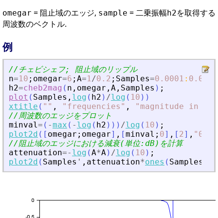
= 阻止域のエッジ,
= 二乗振幅
を取得する
omegar
sample
h2
周波数のベクトル.
例
//チェビシェフ; 阻止域のリップル
n
=
10
;
omegar
=
6
;
A
=
1
/
0.2
;
Samples
=
0.0001
:
0.05
:
1
h2
=
cheb2mag
(
n
,
omegar
,
A
,
Samples
)
;
plot
(
Samples
,
log
(
h2
)
/
log
(
10
)
)
xtitle
(
"
"
,
"
frequencies
"
,
"
magnitude in dB
"
//周波数のエッジをプロット
minval
=
(
-
max
(
-
log
(
h2
)
)
)
/
log
(
10
)
;
plot2d
(
[
omegar
;
omegar
]
,
[
minval
;
0
]
,
[
2
]
,
"
000
"
//阻止域のエッジにおける減衰(単位:dB)を計算
attenuation
=
-
log
(
A
*
A
)
/
log
(
10
)
;
plot2d
(
Samples
'
,
attenuation
*
ones
(
Samples
)
'
,