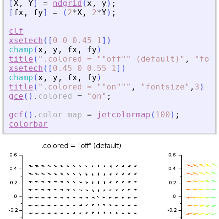
[
X
,
Y
]
=
ndgrid
(
x
,
y
)
;
[
fx
,
fy
]
=
(
2
*
X
,
2
*
Y
)
;
clf
xsetech
(
[
0
0
0.45
1
]
)
champ
(
x
,
y
,
fx
,
fy
)
title
(
"
.colored = ""off"" (default)
"
,
"
font
xsetech
(
[
0.45
0
0.55
1
]
)
champ
(
x
,
y
,
fx
,
fy
)
title
(
"
.colored = ""on""
"
,
"
fontsize
"
,
3
)
gce
(
)
.
colored
=
"
on
"
;
gcf
(
)
.
color_map
=
jetcolormap
(
100
)
;
colorbar