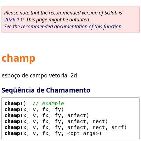
Please note that the recommended version of Scilab is
2026.1.0
. This page might be outdated.
See the recommended documentation of this function
champ
esboço de campo vetorial 2d
Seqüência de Chamamento
champ
()  
// example
champ
(
x
, 
y
, 
fx
, 
fy
)
champ
(
x
, 
y
, 
fx
, 
fy
, 
arfact
)
champ
(
x
, 
y
, 
fx
, 
fy
, 
arfact
, 
rect
)
champ
(
x
, 
y
, 
fx
, 
fy
, 
arfact
, 
rect
, 
strf
)
champ
(
x
, 
y
, 
fx
, 
fy
, 
<
opt_args
>
)