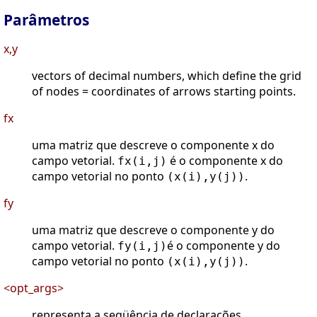
Parâmetros
x,y
vectors of decimal numbers, which define the grid
of nodes = coordinates of arrows starting points.
fx
uma matriz que descreve o componente x do
campo vetorial.
é o componente x do
fx(i,j)
campo vetorial no ponto
.
(x(i),y(j))
fy
uma matriz que descreve o componente y do
campo vetorial.
é o componente y do
fy(i,j)
campo vetorial no ponto
.
(x(i),y(j))
<opt_args>
representa a seqüência de declarações