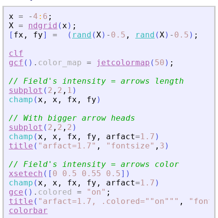
x
=
-
4
:
6
;
X
=
ndgrid
(
x
)
;
[
fx
,
fy
]
=
(
rand
(
X
)
-
0.5
,
rand
(
X
)
-
0.5
)
;
clf
gcf
(
)
.
color_map
=
jetcolormap
(
50
)
;
// Field
'
s intensity = arrows length
subplot
(
2
,
2
,
1
)
champ
(
x
,
x
,
fx
,
fy
)
// With bigger arrow heads
subplot
(
2
,
2
,
2
)
champ
(
x
,
x
,
fx
,
fy
,
arfact
=
1.7
)
title
(
"
arfact=1.7
"
,
"
fontsize
"
,
3
)
// Field
'
s intensity = arrows color
xsetech
(
[
0
0.5
0.55
0.5
]
)
champ
(
x
,
x
,
fx
,
fy
,
arfact
=
1.7
)
gce
(
)
.
colored
=
"
on
"
;
title
(
"
arfact=1.7, .colored=""on""
"
,
"
fonts
colorbar