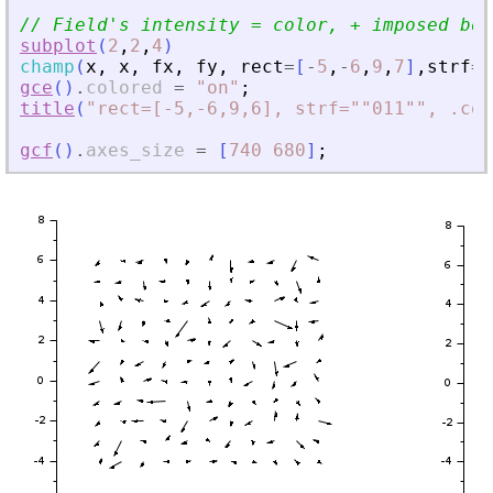
// Field
'
s intensity = color, + imposed bou
subplot
(
2
,
2
,
4
)
champ
(
x
,
x
,
fx
,
fy
,
rect
=
[
-
5
,
-
6
,
9
,
7
]
,
strf
=
"
gce
(
)
.
colored
=
"
on
"
;
title
(
"
rect=[-5,-6,9,6], strf=""011"", .col
gcf
(
)
.
axes_size
=
[
740
680
]
;