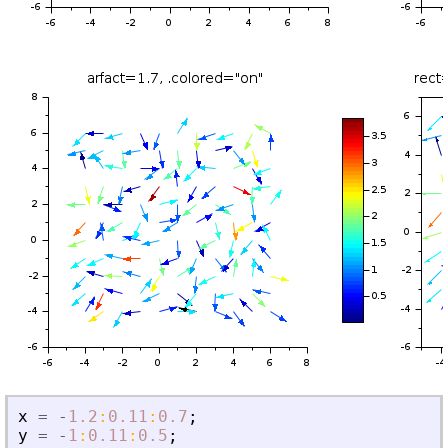
x
=
-
1.2
:
0.11
:
0.7
;
y
=
-
1
:
0.11
:
0.5
;