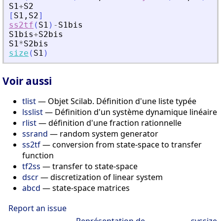
S1
+
S2
[
S1
,
S2
]
ss2tf
(
S1
)
-
S1bis
S1bis
+
S2bis
S1
*
S2bis
size
(
S1
)
Voir aussi
tlist
— Objet Scilab. Définition d'une liste typée
lsslist
— Définition d'un système dynamique linéaire
rlist
— définition d'une fraction rationnelle
ssrand
— random system generator
ss2tf
— conversion from state-space to transfer
function
tf2ss
— transfer to state-space
dscr
— discretization of linear system
abcd
— state-space matrices
Report an issue
Représentation de
syssize