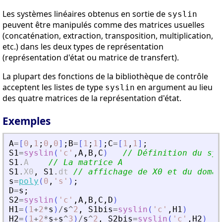
Les systèmes linéaires obtenus en sortie de
syslin
peuvent être manipulés comme des matrices usuelles
(concaténation, extraction, transposition, multiplication,
etc.) dans les deux types de représentation
(représentation d'état ou matrice de transfert).
La plupart des fonctions de la bibliothèque de contrôle
acceptent les listes de type
en argument au lieu
syslin
des quatre matrices de la représentation d'état.
Exemples
A
=
[
0
,
1
;
0
,
0
]
;
B
=
[
1
;
1
]
;
C
=
[
1
,
1
]
;
S1
=
syslin
(
'
c
'
,
A
,
B
,
C
)
// Définition du sys
S1
.
A
// La matrice A
S1
.
X0
,
S1
.
dt
// affichage de X0 et du domai
s
=
poly
(
0
,
'
s
'
)
;
D
=
s
;
S2
=
syslin
(
'
c
'
,
A
,
B
,
C
,
D
)
H1
=
(
1
+
2
*
s
)
/
s
^
2
,
S1bis
=
syslin
(
'
c
'
,
H1
)
H2
=
(
1
+
2
*
s
+
s
^
3
)
/
s
^
2
,
S2bis
=
syslin
(
'
c
'
,
H2
)