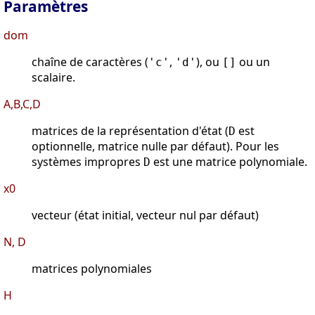
Paramètres
dom
chaîne de caractères (
,
), ou
ou un
'c'
'd'
[]
scalaire.
A,B,C,D
matrices de la représentation d'état (
est
D
optionnelle, matrice nulle par défaut). Pour les
systèmes impropres
est une matrice polynomiale.
D
x0
vecteur (état initial, vecteur nul par défaut)
N, D
matrices polynomiales
H