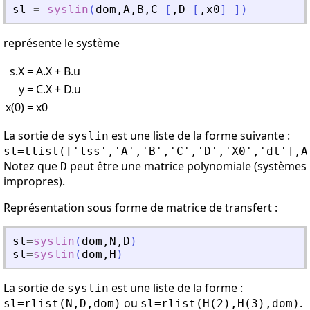
sl
=
syslin
(
dom
,
A
,
B
,
C
[
,
D
[
,
x0
]
]
)
représente le système
s.X
= A.X + B.u
y
= C.X + D.u
x(0)
= x0
La sortie de
est une liste de la forme suivante :
syslin
sl=tlist(['lss','A','B','C','D','X0','dt'],A
Notez que
peut être une matrice polynomiale (systèmes
D
impropres).
Représentation sous forme de matrice de transfert :
sl
=
syslin
(
dom
,
N
,
D
)
sl
=
syslin
(
dom
,
H
)
La sortie de
est une liste de la forme :
syslin
ou
.
sl=rlist(N,D,dom)
sl=rlist(H(2),H(3),dom)