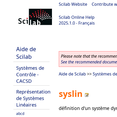
Scilab Website
|
Contribute w
Scilab Online Help
2025.1.0 - Français
scilab-branch-2025.1
Aide de
Scilab
Please note that the recommend
See the recommended document
Systèmes de
Contrôle -
Aide de Scilab
>>
Systèmes de
CACSD
syslin
Représentation
de Systèmes
Linéaires
définition d'un système d
abcd