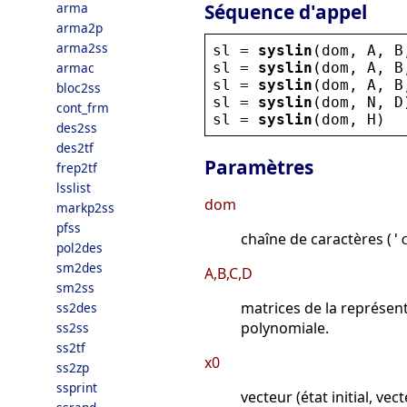
Séquence d'appel
arma
arma2p
arma2ss
sl
 = 
syslin
(
dom
, 
A
, 
B
sl
 = 
syslin
(
dom
, 
A
, 
B
armac
sl
 = 
syslin
(
dom
, 
A
, 
B
bloc2ss
sl
 = 
syslin
(
dom
, 
N
, 
D
cont_frm
sl
 = 
syslin
(
dom
, 
H
)
des2ss
des2tf
Paramètres
frep2tf
lsslist
dom
markp2ss
pfss
chaîne de caractères (
'
pol2des
sm2des
A,B,C,D
sm2ss
matrices de la représent
ss2des
polynomiale.
ss2ss
ss2tf
x0
ss2zp
ssprint
vecteur (état initial, vec