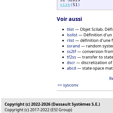
size
(
S1
)
Voir aussi
tlist
— Objet Scilab. Défi
lsslist
— Définition d'un
rlist
— définition d'une f
ssrand
— random syste
ss2tf
— conversion from 
tf2ss
— transfer to stat
dscr
— discretization of
abcd
— state-space mat
R
<< sysconv
Copyright (c) 2022-2026 (Dassault Systèmes S.E.)
Copyright (c) 2017-2022 (ESI Group)