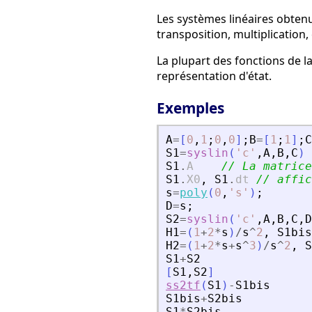
Les systèmes linéaires obten
transposition, multiplication,
La plupart des fonctions de l
représentation d'état.
Exemples
A
=
[
0
,
1
;
0
,
0
]
;
B
=
[
1
;
1
]
;
C
S1
=
syslin
(
'
c
'
,
A
,
B
,
C
)
S1
.
A
// La matrice
S1
.
X0
,
S1
.
dt
// affic
s
=
poly
(
0
,
'
s
'
)
;
D
=
s
;
S2
=
syslin
(
'
c
'
,
A
,
B
,
C
,
D
H1
=
(
1
+
2
*
s
)
/
s
^
2
,
S1bis
H2
=
(
1
+
2
*
s
+
s
^
3
)
/
s
^
2
,
S
S1
+
S2
[
S1
,
S2
]
ss2tf
(
S1
)
-
S1bis
S1bis
+
S2bis
S1
*
S2bis