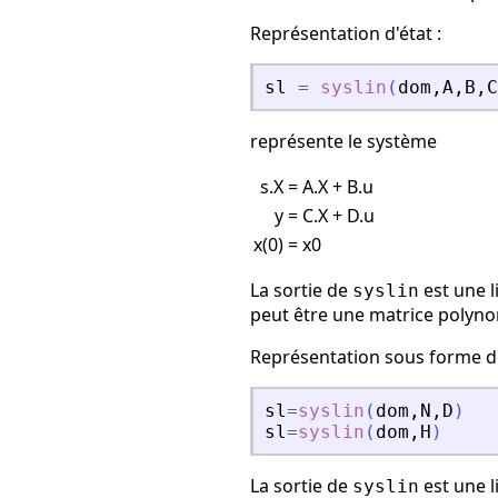
Représentation d'état :
sl
=
syslin
(
dom
,
A
,
B
,
C
représente le système
s.X
= A.X + B.u
y
= C.X + D.u
x(0)
= x0
La sortie de
est une l
syslin
peut être une matrice polyno
Représentation sous forme de
sl
=
syslin
(
dom
,
N
,
D
)
sl
=
syslin
(
dom
,
H
)
La sortie de
est une l
syslin