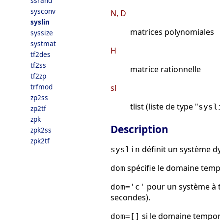
ssrand
sysconv
N, D
syslin
matrices polynomiales
syssize
systmat
H
tf2des
tf2ss
matrice rationnelle
tf2zp
trfmod
sl
zp2ss
tlist (liste de type "
sysl
zp2tf
zpk
Description
zpk2ss
zpk2tf
définit un système dy
syslin
spécifie le domaine temp
dom
pour un système à 
dom='c'
secondes).
si le domaine tempore
dom=[]