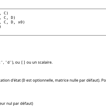
, 
C
)
, 
C
, 
D
)
, 
C
, 
D
, 
x0
)
)
,
), ou
ou un scalaire.
c'
'd'
[]
ation d'état (
est optionnelle, matrice nulle par défaut). 
D
teur nul par défaut)