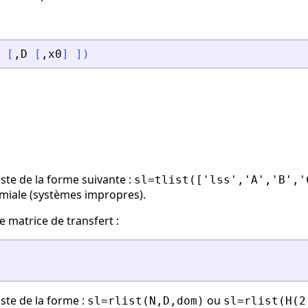
[
,
D
[
,
x0
]
]
)
iste de la forme suivante :
sl=tlist(['lss','A','B','
miale (systèmes impropres).
 matrice de transfert :
iste de la forme :
ou
sl=rlist(N,D,dom)
sl=rlist(H(2