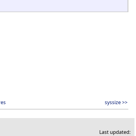
res
syssize >>
Last updated: