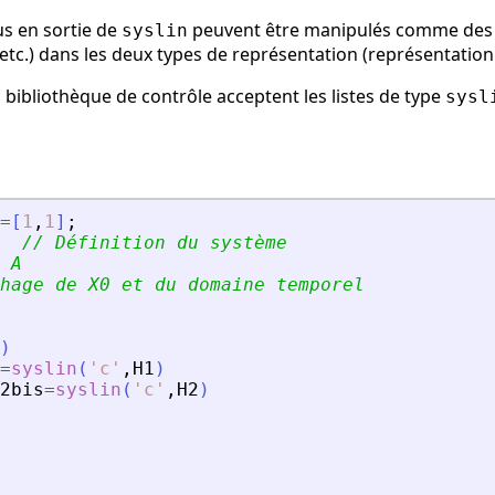
us en sortie de
peuvent être manipulés comme des ma
syslin
 etc.) dans les deux types de représentation (représentation
a bibliothèque de contrôle acceptent les listes de type
sysl
=
[
1
,
1
]
;
// Définition du système
 A
hage de X0 et du domaine temporel
)
=
syslin
(
'
c
'
,
H1
)
2bis
=
syslin
(
'
c
'
,
H2
)