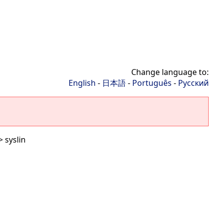
Change language to:
English
-
日本語
-
Português
-
Русский
> syslin