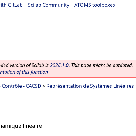
ith GitLab
|
Scilab Community
|
ATOMS toolboxes
ed version of Scilab is
2026.1.0
. This page might be outdated.
ation of this function
 Contrôle - CACSD
>
Représentation de Systèmes Linéaires
ynamique linéaire