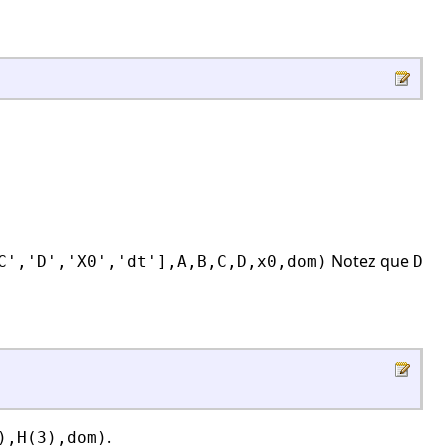
Notez que
C','D','X0','dt'],A,B,C,D,x0,dom)
D
.
),H(3),dom)