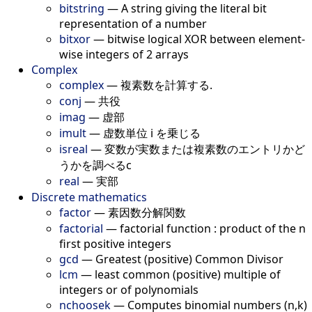
bitstring
—
A string giving the literal bit
representation of a number
bitxor
—
bitwise logical XOR between element-
wise integers of 2 arrays
Complex
complex
—
複素数を計算する.
conj
—
共役
imag
—
虚部
imult
—
虚数単位 i を乗じる
isreal
—
変数が実数または複素数のエントリかど
うかを調べるc
real
—
実部
Discrete mathematics
factor
—
素因数分解関数
factorial
—
factorial function : product of the n
first positive integers
gcd
—
Greatest (positive) Common Divisor
lcm
—
least common (positive) multiple of
integers or of polynomials
nchoosek
—
Computes binomial numbers (n,k)