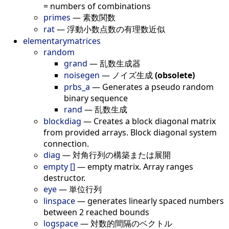
= numbers of combinations
primes
—
素数関数
rat
—
浮動小数点数の有理数近似
elementarymatrices
random
grand
—
乱数生成器
noisegen
—
ノイズ生成
(obsolete)
prbs_a
—
Generates a pseudo random
binary sequence
rand
—
乱数生成
blockdiag
—
Creates a block diagonal matrix
from provided arrays. Block diagonal system
connection.
diag
—
対角行列の構築または展開
empty []
—
empty matrix. Array ranges
destructor.
eye
—
単位行列
linspace
—
generates linearly spaced numbers
between 2 reached bounds
logspace
—
対数的間隔のベクトル