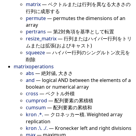
matrix
—
ベクトルまたは行列を異なる大きさの
行列に成形する
permute
—
permutes the dimensions of an
array
pertrans
—
第2対角項を基準として転置
resize_matrix
—
行列またはハイパー行列をトリ
ムまたは拡張(およびキャスト)
squeeze
—
ハイパー行列のシングルトン次元を
削除
matrixoperations
abs
—
絶対値, 大きさ
and
—
logical AND between the elements of a
boolean or numerical array
cross
—
ベクトル外積
cumprod
—
配列要素の累積積
cumsum
—
配列要素の累積和
kron .*.
—
クロネッカー積. Weighted array
replication
kron .\. ./.
—
Kronecker left and right divisions
max
—
maximum