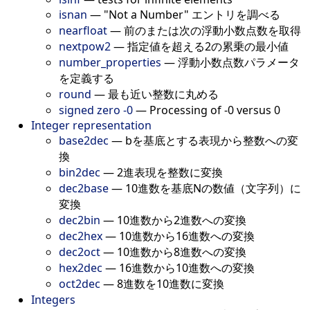
isnan
—
"Not a Number" エントリを調べる
nearfloat
—
前のまたは次の浮動小数点数を取得
nextpow2
—
指定値を超える2の累乗の最小値
number_properties
—
浮動小数点数パラメータ
を定義する
round
—
最も近い整数に丸める
signed zero -0
—
Processing of -0 versus 0
Integer representation
base2dec
—
bを基底とする表現から整数への変
換
bin2dec
—
2進表現を整数に変換
dec2base
—
10進数を基底Nの数値（文字列）に
変換
dec2bin
—
10進数から2進数への変換
dec2hex
—
10進数から16進数への変換
dec2oct
—
10進数から8進数への変換
hex2dec
—
16進数から10進数への変換
oct2dec
—
8進数を10進数に変換
Integers