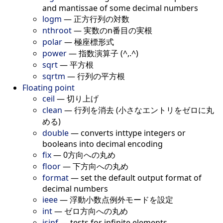
and mantissae of some decimal numbers
logm
—
正方行列の対数
nthroot
—
実数のn番目の実根
polar
—
極座標形式
power
—
指数演算子 (^,.^)
sqrt
—
平方根
sqrtm
—
行列の平方根
Floating point
ceil
—
切り上げ
clean
—
行列を消去 (小さなエントリをゼロに丸
める)
double
—
converts inttype integers or
booleans into decimal encoding
fix
—
0方向への丸め
floor
—
下方向への丸め
format
—
set the default output format of
decimal numbers
ieee
—
浮動小数点例外モードを設定
int
—
ゼロ方向への丸め
isinf
—
tests for infinite elements