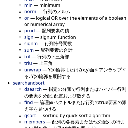
min
—
minimum
norm
—
行列のノルム
or
—
logical OR over the elements of a boolean
or numerical array
prod
—
配列要素の積
sign
—
signum function
signm
—
行列符号関数
sum
—
配列要素の合計
tril
—
行列の下三角部
triu
—
上三角
unwrap
—
Y(x)輪郭またはZ(x,y)面をアンラップす
る. Y(x)輪郭を展開する
searchandsort
dsearch
—
指定の分類で行列またはハイパー行列
の要素を分配, 配置および数える
find
—
論理値ベクトルまたは行列のtrue要素の添
え字を見つける
gsort
—
sorting by quick sort algorithm
members
—
配列の各要素または他の配列の行ま