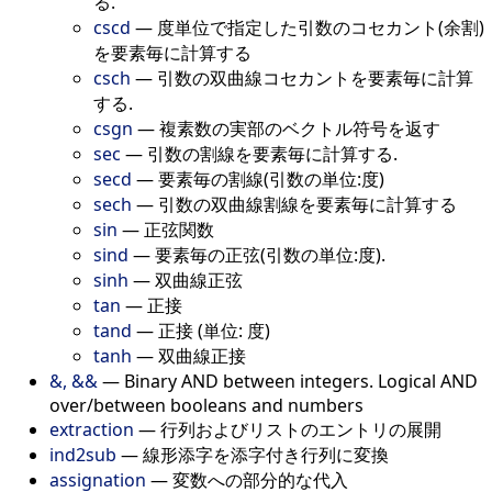
る.
cscd
—
度単位で指定した引数のコセカント(余割)
を要素毎に計算する
csch
—
引数の双曲線コセカントを要素毎に計算
する.
csgn
—
複素数の実部のベクトル符号を返す
sec
—
引数の割線を要素毎に計算する.
secd
—
要素毎の割線(引数の単位:度)
sech
—
引数の双曲線割線を要素毎に計算する
sin
—
正弦関数
sind
—
要素毎の正弦(引数の単位:度).
sinh
—
双曲線正弦
tan
—
正接
tand
—
正接 (単位: 度)
tanh
—
双曲線正接
&, &&
—
Binary AND between integers. Logical AND
over/between booleans and numbers
extraction
—
行列およびリストのエントリの展開
ind2sub
—
線形添字を添字付き行列に変換
assignation
—
変数への部分的な代入