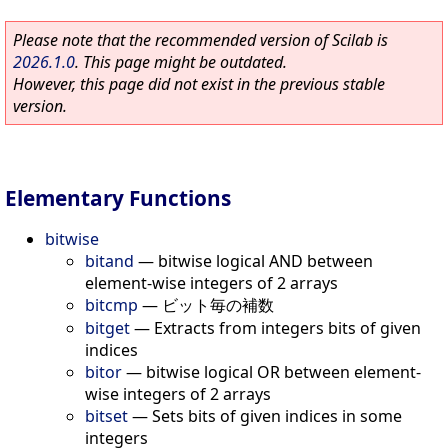
Please note that the recommended version of Scilab is
2026.1.0
. This page might be outdated.
However, this page did not exist in the previous stable
version.
Elementary Functions
bitwise
bitand
—
bitwise logical AND between
element-wise integers of 2 arrays
bitcmp
—
ビット毎の補数
bitget
—
Extracts from integers bits of given
indices
bitor
—
bitwise logical OR between element-
wise integers of 2 arrays
bitset
—
Sets bits of given indices in some
integers