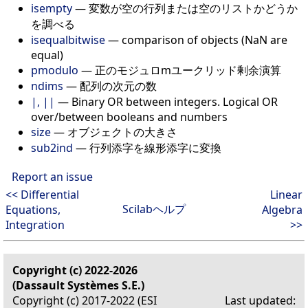
isempty
—
変数が空の行列または空のリストかどうか
を調べる
isequalbitwise
—
comparison of objects (NaN are
equal)
pmodulo
—
正のモジュロmユークリッド剰余演算
ndims
—
配列の次元の数
|, ||
—
Binary OR between integers. Logical OR
over/between booleans and numbers
size
—
オブジェクトの大きさ
sub2ind
—
行列添字を線形添字に変換
Report an issue
<< Differential
Linear
Scilabヘルプ
Equations,
Algebra
Integration
>>
Copyright (c) 2022-2026
(Dassault Systèmes S.E.)
Copyright (c) 2017-2022 (ESI
Last updated: