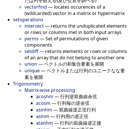
たは列を数える(及び位置を調べる)
vectorfind
—
locates occurences of a
(wildcarded) vector in a matrix or hypermatrix
setoperations
intersect
—
returns the unduplicated elements
or rows or columns met in both input arrays
perms
—
Set of permutations of given
components
setdiff
—
returns elements or rows or columns
of an array that do not belong to another one
union
—
ベクトルの和集合要素を展開
unique
—
ベクトルまたは行列のユニークなな要
素を展開
Trigonometry
Matrix-wise processing
acoshm
—
行列逆双曲線余弦
acosm
—
行列毎の逆余弦
asinhm
—
双曲線逆正弦行列
asinm
—
行列用の逆正弦
atanhm
—
行列の双曲線逆正接