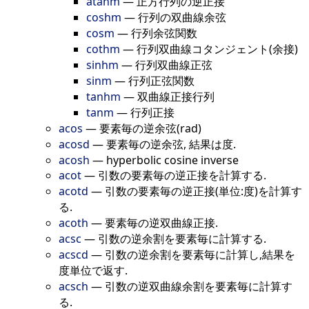
atanm
—
正方行列の逆正接
coshm
—
行列の双曲線余弦
cosm
—
行列余弦関数
cothm
—
行列双曲線コタンジェント(余接)
sinhm
—
行列双曲線正弦
sinm
—
行列正弦関数
tanhm
—
双曲線正接行列
tanm
—
行列正接
acos
—
要素毎の逆余弦(rad)
acosd
—
要素毎の逆余弦, 結果は度.
acosh
—
hyperbolic cosine inverse
acot
—
引数の要素毎の逆正接を計算する.
acotd
—
引数の要素毎の逆正接(単位:度)を計算す
る.
acoth
—
要素毎の逆双曲線正接.
acsc
—
引数の逆余割を要素毎に計算する.
acscd
—
引数の逆余割を要素毎に計算し,結果を
度単位で返す.
acsch
—
引数の逆双曲線余割を要素毎に計算す
る.