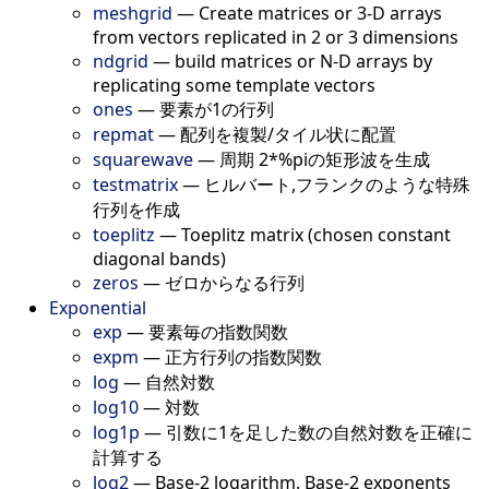
meshgrid
—
Create matrices or 3-D arrays
from vectors replicated in 2 or 3 dimensions
ndgrid
—
build matrices or N-D arrays by
replicating some template vectors
ones
—
要素が1の行列
repmat
—
配列を複製/タイル状に配置
squarewave
—
周期 2*%piの矩形波を生成
testmatrix
—
ヒルバート,フランクのような特殊
行列を作成
toeplitz
—
Toeplitz matrix (chosen constant
diagonal bands)
zeros
—
ゼロからなる行列
Exponential
exp
—
要素毎の指数関数
expm
—
正方行列の指数関数
log
—
自然対数
log10
—
対数
log1p
—
引数に1を足した数の自然対数を正確に
計算する
log2
—
Base-2 logarithm. Base-2 exponents