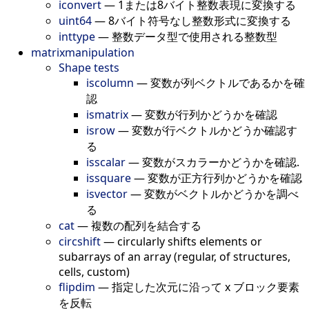
iconvert
—
1または8バイト整数表現に変換する
uint64
—
8バイト符号なし整数形式に変換する
inttype
—
整数データ型で使用される整数型
matrixmanipulation
Shape tests
iscolumn
—
変数が列ベクトルであるかを確
認
ismatrix
—
変数が行列かどうかを確認
isrow
—
変数が行ベクトルかどうか確認す
る
isscalar
—
変数がスカラーかどうかを確認.
issquare
—
変数が正方行列かどうかを確認
isvector
—
変数がベクトルかどうかを調べ
る
cat
—
複数の配列を結合する
circshift
—
circularly shifts elements or
subarrays of an array (regular, of structures,
cells, custom)
flipdim
—
指定した次元に沿って x ブロック要素
を反転