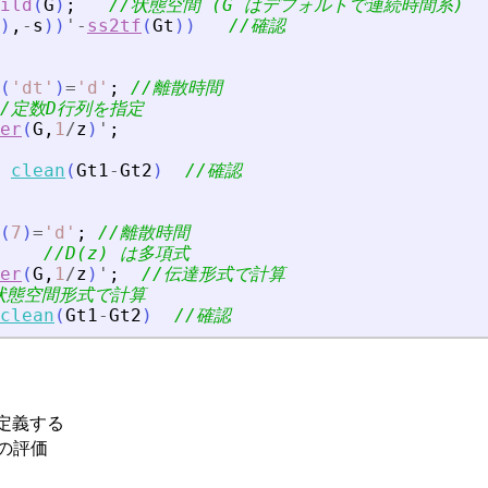
ild
(
G
)
;
//状態空間 (G はデフォルトで連続時間系)
)
,
-
s
)
)
'
-
ss2tf
(
Gt
)
)
//確認
(
'
dt
'
)
=
'
d
'
;
//離散時間
//定数D行列を指定
er
(
G
,
1
/
z
)
'
;
clean
(
Gt1
-
Gt2
)
//確認
(
7
)
=
'
d
'
;
//離散時間
//D(z) は多項式
er
(
G
,
1
/
z
)
'
;
//伝達形式で計算
状態空間形式で計算
clean
(
Gt1
-
Gt2
)
//確認
定義する
数の評価