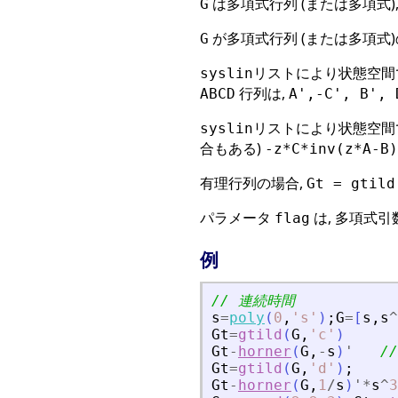
は多項式行列 (または多項式)
G
が多項式行列 (または多項式)
G
リストにより状態空間
syslin
行列は,
ABCD
A',-C', B', 
リストにより状態空間
syslin
合もある)
-z*C*inv(z*A-B
有理行列の場合,
Gt = gtild
パラメータ
は, 多項式
flag
例
// 連続時間
s
=
poly
(
0
,
'
s
'
)
;
G
=
[
s
,
s
^
Gt
=
gtild
(
G
,
'
c
'
)
Gt
-
horner
(
G
,
-
s
)
'
/
Gt
=
gtild
(
G
,
'
d
'
)
;
Gt
-
horner
(
G
,
1
/
s
)
'
*
s
^
3