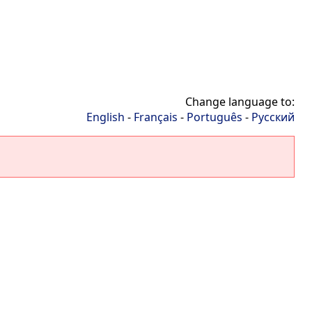
Change language to:
English
-
Français
-
Português
-
Русский