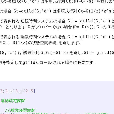
,
は多項式行列
を返しま
Gt=gtild(G,'c')
Gt(s)=G(-s)'
の場合,
は多項式行列
Gt=gtild(G,'d')
Gt=G(1/z)*z^n
で表される 連続時間システムの場合,
Gt = gtild(G,'c')
となります.
がプロパーでない場合 (
) ,
の
D'
G
D= D(s)
Gt
D
で表される 離散時間システムの場合,
Gt = gtild(G,'d')
の状態空間表現, を返します.
)*C + D(1/z)
は 誘致行列
を返し,
(G,'c')
Gt(s)=G(-s)
Gt = gtild(
引数を指定して
がコール される場合に必要です.
gtild
3
;
2
+
s
^
3
,
s
^
2
-
5
]
/連続時間解釈
//離散時間解釈