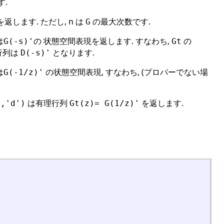
す.
を返します. ただし, n は
の最大次数です.
G
は
の 状態空間表現を返します. すなわち,
の
G(-s)'
Gt
行列は
となります.
D(-s)'
は
の状態空間表現, すなわち, (プロパーでない場
G(-1/z)'
は有理行列
を返します.
G,'d')
Gt(z)= G(1/z)'