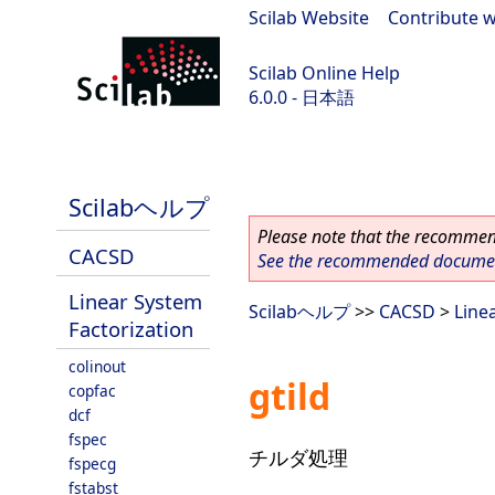
Scilab Website
|
Contribute w
Scilab Online Help
6.0.0 - 日本語
Scilab 6.0.0
Scilabヘルプ
Please note that the recommend
CACSD
See the recommended document
Linear System
Scilabヘルプ
>>
CACSD
>
Line
Factorization
colinout
gtild
copfac
dcf
fspec
チルダ処理
fspecg
fstabst