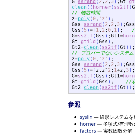
G
=
ssrand
(
2
,
2
,
3
)
;
Gt
=
gt
clean
(
(
horner
(
ss2tf
(
G
// 離散時間
z
=
poly
(
0
,
'
z
'
)
;
Gss
=
ssrand
(
2
,
2
,
3
)
;
Gss
Gss
(
5
)
=
[
1
,
2
;
0
,
1
]
;
G
=
ss2tf
(
Gss
)
;
Gt1
=
horn
Gt
=
gtild
(
Gss
)
;
Gt2
=
clean
(
ss2tf
(
Gt
)
)
;
// プロパーでないシステム
z
=
poly
(
0
,
'
z
'
)
;
Gss
=
ssrand
(
2
,
2
,
3
)
;
Gss
Gss
(
5
)
=
[
z
,
z
^
2
;
1
+
z
,
3
]
;
G
=
ss2tf
(
Gss
)
;
Gt1
=
horn
Gt
=
gtild
(
Gss
)
;
//
Gt2
=
clean
(
ss2tf
(
Gt
)
)
;
参照
syslin
— 線形システムを
horner
— 多項式/有理
factors
— 実数因数分解