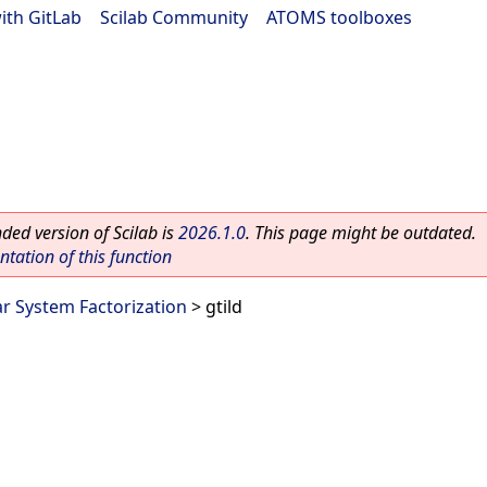
ith GitLab
|
Scilab Community
|
ATOMS toolboxes
ed version of Scilab is
2026.1.0
. This page might be outdated.
ation of this function
ar System Factorization
> gtild