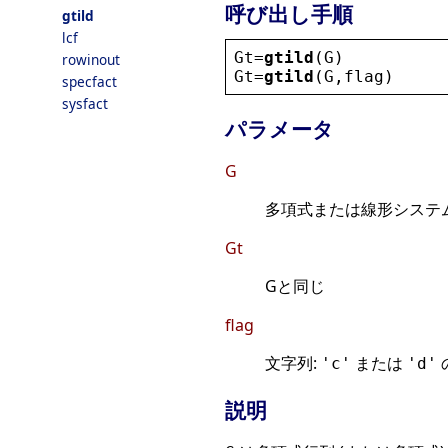
呼び出し手順
gtild
lcf
Gt
=
gtild
(
G
)
rowinout
Gt
=
gtild
(
G
,
flag
)
specfact
sysfact
パラメータ
G
多項式または線形システム
Gt
Gと同じ
flag
文字列:
または
'c'
'd'
説明