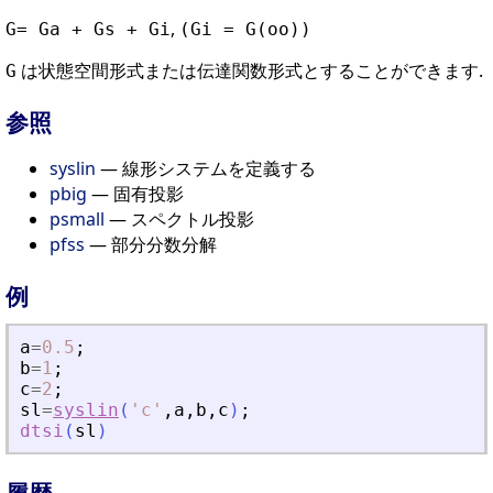
,
G= Ga + Gs + Gi
(Gi = G(oo))
は状態空間形式または伝達関数形式とすることができます.
G
参照
syslin
— 線形システムを定義する
pbig
— 固有投影
psmall
— スペクトル投影
pfss
— 部分分数分解
例
a
=
0.5
;
b
=
1
;
c
=
2
;
sl
=
syslin
(
'
c
'
,
a
,
b
,
c
)
;
dtsi
(
sl
)
履歴