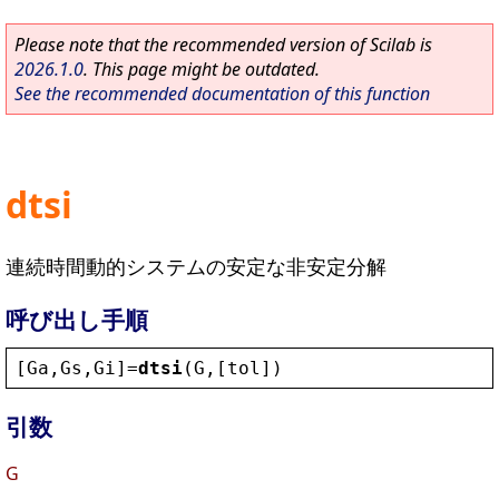
Please note that the recommended version of Scilab is
2026.1.0
. This page might be outdated.
See the recommended documentation of this function
dtsi
連続時間動的システムの安定な非安定分解
呼び出し手順
[
Ga
,
Gs
,
Gi
]=
dtsi
(
G
,[
tol
])
引数
G