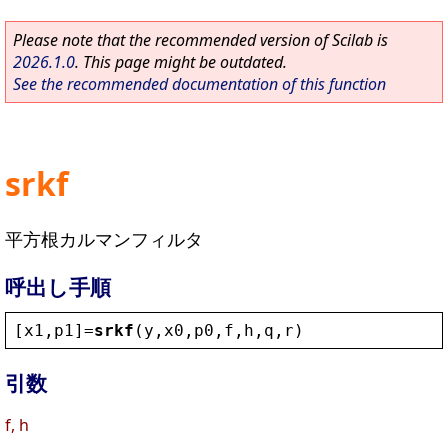
Please note that the recommended version of Scilab is
2026.1.0
. This page might be outdated.
See the recommended documentation of this function
srkf
平方根カルマンフィルタ
呼出し手順
[
x1
,
p1
]=
srkf
(
y
,
x0
,
p0
,
f
,
h
,
q
,
r
)
引数
f, h