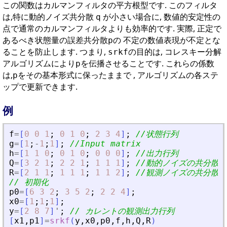
この関数はカルマンフィルタの平方根型です. このフィルタ
は,特に動的ノイズ共分散
が小さい場合に, 数値的安定性の
q
点で通常のカルマンフィルタよりも効率的です. 実際, 正定で
あるべき状態量の誤差共分散
の 不定の数値表現が不定とな
p
ることを防止します. つまり,
の目的は, コレスキー分解
srkf
アルゴリズムにより
を伝播させることです. これらの係数
p
は,
をその基本形式に保ったままで , アルゴリズムの各ステ
p
ップで更新できます.
例
f
=
[
0
0
1
;
0
1
0
;
2
3
4
]
;
//状態行列
g
=
[
1
;
-
1
;
1
]
;
//Input matrix
h
=
[
1
1
0
;
0
1
0
;
0
0
0
]
;
//出力行列
Q
=
[
3
2
1
;
2
2
1
;
1
1
1
]
;
//動的ノイズの共分散
R
=
[
2
1
1
;
1
1
1
;
1
1
2
]
;
//観測ノイズの共分散
// 初期化
p0
=
[
6
3
2
;
3
5
2
;
2
2
4
]
;
x0
=
[
1
;
1
;
1
]
;
y
=
[
2
8
7
]
'
;
// カレントの観測出力行列
[
x1
,
p1
]
=
srkf
(
y
,
x0
,
p0
,
f
,
h
,
Q
,
R
)