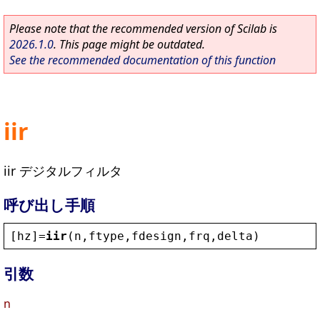
Please note that the recommended version of Scilab is
2026.1.0
. This page might be outdated.
See the recommended documentation of this function
iir
iir デジタルフィルタ
呼び出し手順
[
hz
]=
iir
(
n
,
ftype
,
fdesign
,
frq
,
delta
)
引数
n