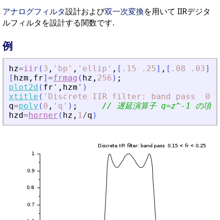
アナログフィルタ
設計および
双一次変換
を用いて IIRデジタ
ルフィルタを設計する関数です.
例
hz
=
iir
(
3
,
'
bp
'
,
'
ellip
'
,
[
.15
.25
]
,
[
.08
.03
]
)
;
[
hzm
,
fr
]
=
frmag
(
hz
,
256
)
;
plot2d
(
fr
'
,
hzm
'
)
xtitle
(
'
Discrete IIR filter: band pass  0.1
q
=
poly
(
0
,
'
q
'
)
;
// 遅延演算子 q=z^-1 の
hzd
=
horner
(
hz
,
1
/
q
)