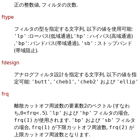
正の整数値, フィルタの次数.
ftype
フィルタの型を指定する文字列, 以下の値を使用可能:
:ローパス(低域通過),
: ハイパス(高域通過)
'lp'
'hp'
,
: バンドパス(帯域通過),
: ストップバンド
'bp'
'sb'
(帯域阻止).
fdesign
アナログフィルタ設計を指定する文字列, 以下の値を指
定可能:
,
,
および
'butt'
'cheb1'
'cheb2'
'ellip'
frq
離散カットオフ周波数の要素数2のベクトル (すなわ
ち,
).
および
フィルタの場合,
0<frq<.5
'lp'
'hp'
が使用されます.
および
フィルタ
frq(1)
'bp'
'sb'
の場合,
が下限カットオフ周波数,
が
frq(1)
frq(2)
上限カットオフ周波数となります.