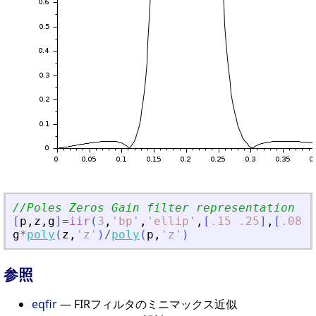
//Poles Zeros Gain filter representation
[
p
,
z
,
g
]
=
iir
(
3
,
'
bp
'
,
'
ellip
'
,
[
.15
.25
]
,
[
.08
.
g
*
poly
(
z
,
'
z
'
)
/
poly
(
p
,
'
z
'
)
参照
eqfir
— FIRフィルタのミニマックス近似