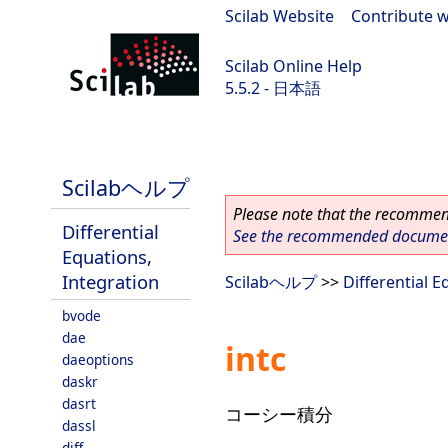
Scilab Website
|
Contribute w
Scilab Online Help
5.5.2 - 日本語
Scilab 5.5.2
Scilabヘルプ
Please note that the recommend
Differential
See the recommended document
Equations,
Integration
Scilabヘルプ
>>
Differential E
bvode
dae
intc
daeoptions
daskr
dasrt
コーシー積分
dassl
diff