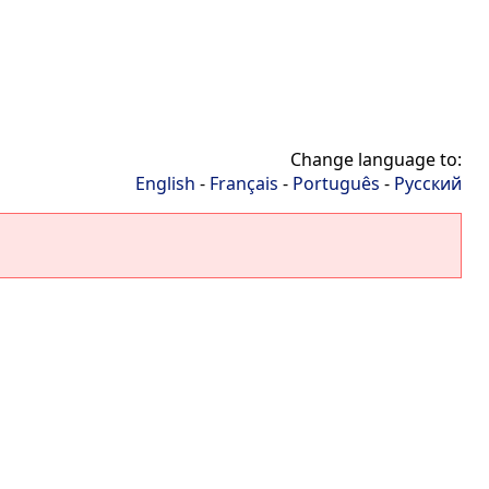
Change language to:
English
-
Français
-
Português
-
Русский