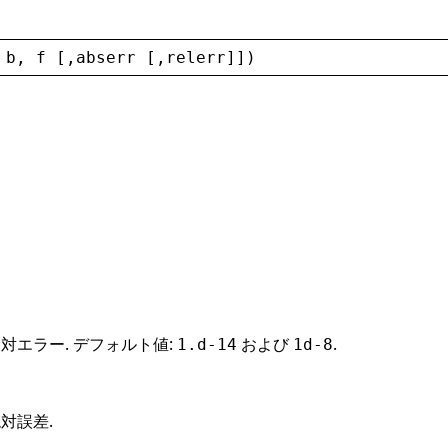
 
b
, 
f
 [,
abserr
 [,
relerr
]])
対エラー. デフォルト値:
および
.
1.d-14
1d-8
対誤差.