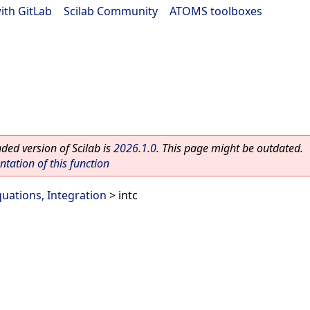
ith GitLab
|
Scilab Community
|
ATOMS toolboxes
ed version of Scilab is
2026.1.0
. This page might be outdated.
ation of this function
quations, Integration
> intc