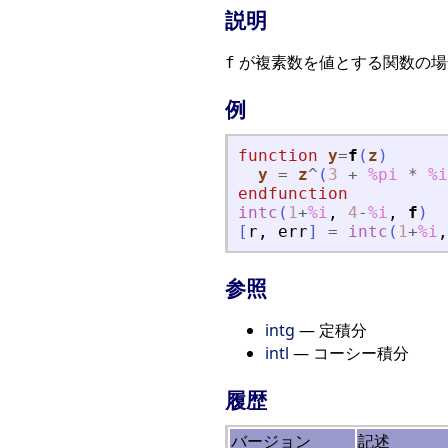
説明
が複素数を値とする関数の場
f
例
function
y
=
f
(
z
)
y
=
z
^
(
3
+
%pi
*
%i
endfunction
intc
(
1
+
%i
,
4
-
%i
,
f
)
[
r
,
err
]
=
intc
(
1
+
%i
,
参照
intg
— 定積分
intl
— コーシー積分
履歴
バージョン
記述