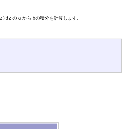
の
から
の積分を計算します.
z)dz
a
b