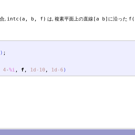
合,
は, 複素平面上の直線
に沿った
intc(a, b, f)
[a b]
f(
)
;
4
-
%i
,
f
,
1d-10
,
1d-6
)