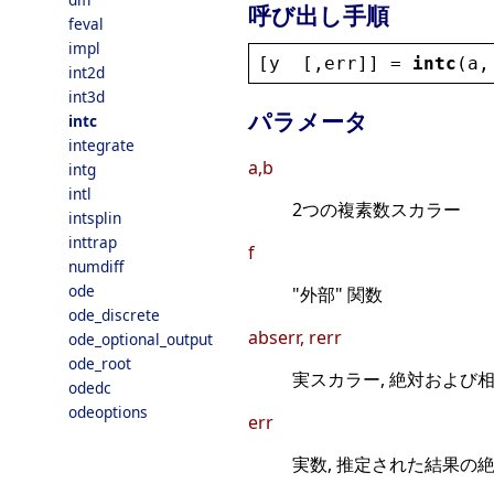
呼び出し手順
feval
impl
[
y
  [,
err
]] = 
intc
(
a
,
int2d
int3d
パラメータ
intc
integrate
a,b
intg
intl
2つの複素数スカラー
intsplin
inttrap
f
numdiff
ode
"外部" 関数
ode_discrete
abserr, rerr
ode_optional_output
ode_root
実スカラー, 絶対および相
odedc
odeoptions
err
実数, 推定された結果の絶