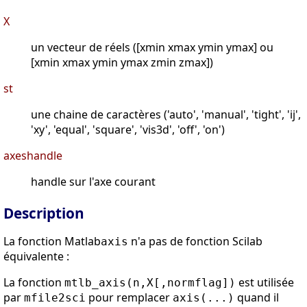
X
un vecteur de réels ([xmin xmax ymin ymax] ou
[xmin xmax ymin ymax zmin zmax])
st
une chaine de caractères ('auto', 'manual', 'tight', 'ij',
'xy', 'equal', 'square', 'vis3d', 'off', 'on')
axeshandle
handle sur l'axe courant
Description
La fonction Matlab
n'a pas de fonction Scilab
axis
équivalente :
La fonction
est utilisée
mtlb_axis(n,X[,normflag])
par
pour remplacer
quand il
mfile2sci
axis(...)