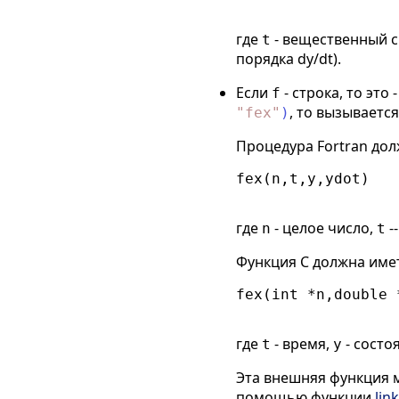
где
- вещественный с
t
порядка dy/dt).
Если
- строка, то эт
f
, то вызывает
"
fex
"
)
Процедура Fortran дол
fex(n,t,y,ydot)

где
- целое число,
-
n
t
Функция C должна имет
fex(int *n,double 
где
- время,
- состо
t
y
Эта внешняя функция 
помощью функции
link