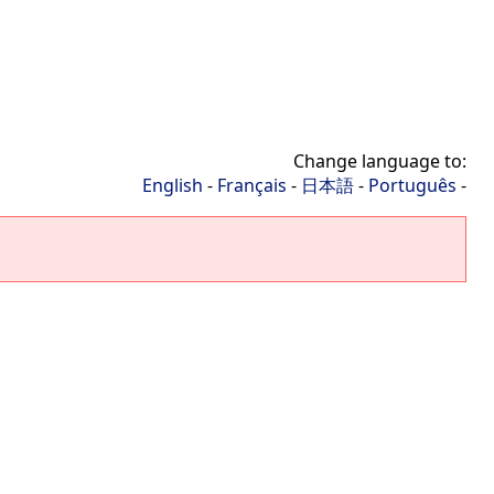
Change language to:
English
-
Français
-
日本語
-
Português
-