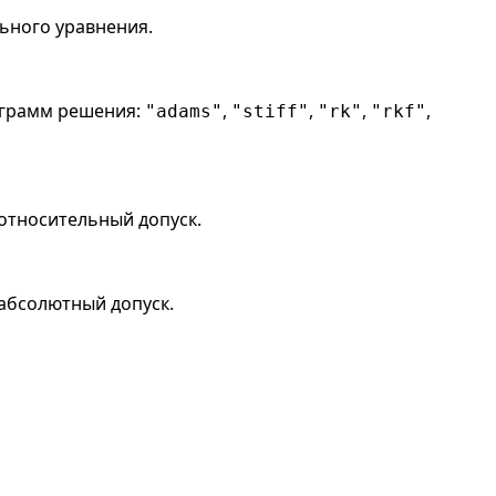
ьного уравнения.
ограмм решения:
,
,
,
,
"adams"
"stiff"
"rk"
"rkf"
 относительный допуск.
 абсолютный допуск.