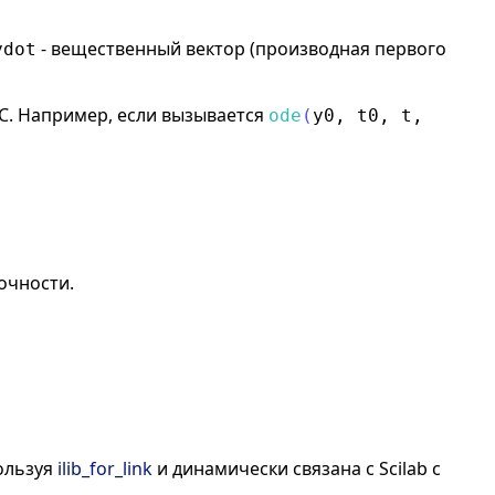
- вещественный вектор (производная первого
ydot
 C. Например, если вызывается
ode
(
y0
,
t0
,
t
,
очности.
ользуя
ilib_for_link
и динамически связана с Scilab с