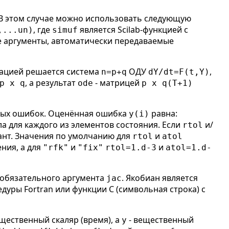
В этом случае можно использовать следующую
, где
является Scilab-функцией с
,...un)
simuf
 аргументы, автоматически передаваемые
тацией решается система
ОДУ
,
n=p+q
dY/dt=F(t,Y)
, а результат
- матрицей
p x q
ode
p x q(T+1)
ных ошибок. Оценённая ошибка
равна:
y(i)
а для каждого из элементов состояния. Если
и/
rtol
нт. Значения по умолчанию для
и
rtol
atol
ния, а для
и
и
"rfk"
"fix"
rtol=1.d-3
atol=1.d-
еобязательного аргумента
. Якобиан является
jac
дуры Fortran или функции C (символьная строка) с
ещественный скаляр (время), а
- вещественный
y