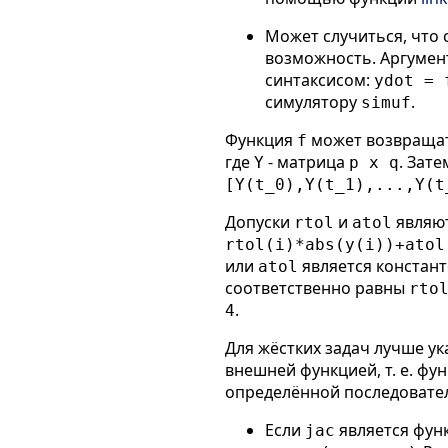
Может случиться, что
возможность. Аргуме
синтаксисом:
ydot = 
симулятору
.
simuf
Функция
может возвращат
f
где
- матрица
. Зат
Y
p x q
[Y(t_0),Y(t_1),...,Y(t
Допуски
и
являют
rtol
atol
rtol(i)*abs(y(i))+atol
или
является констант
atol
соответственно равны
rto
.
4
Для жёстких задач лучше у
внешней функцией, т. е. фу
определённой последовател
Если
является фун
jac