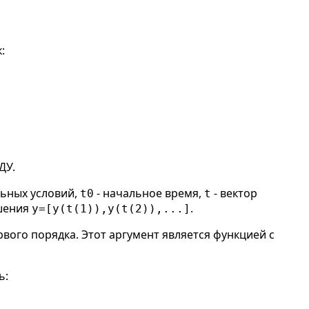
:
ДУ.
льных условий,
- начальное время,
- вектор
t0
t
ешения
.
y=[y(t(1)),y(t(2)),...]
ого порядка. Этот аргумент является функцией с
ь: