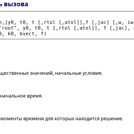
ь вызова
e
,]
y0
, 
t0
, 
t
 [,
rtol
 [,
atol
]],
f
 [,
jac
] [,
w
, 
iw
"
root
"
, 
y0
, 
t0
, 
t
 [,
rtol
 [,
atol
]], 
f
 [,
jac
], 
0
, 
k0
, 
kvect
, 
f
)
ещественных значений, начальные условия.
 начальное время.
 моменты времени для которых находится решение.