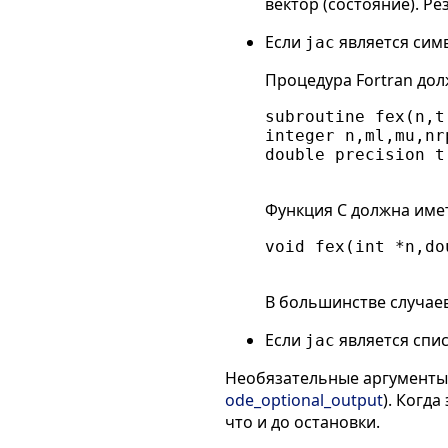
вектор (состояние). 
Если
является симв
jac
Процедура Fortran дол
subroutine fex(n,t
integer n,ml,mu,nrp
double precision t
Функция C должна имет
void fex(int *n,do
В большинстве случае
Если
является спис
jac
Необязательные аргумент
ode_optional_output
). Когд
что и до остановки.