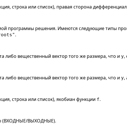
ция, строка или список), правая сторона дифференциал
емой программы решения. Имеются следующие типы пр
.
roots"
а либо вещественный вектор того же размера, что и
,
y
а либо вещественный вектор того же размера, что и
,
y
ция, строка или список), якобиан функции
.
f
ы (ВХОДНЫЕ/ВЫХОДНЫЕ).