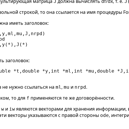
Результирующая матрица
должна вычислять df/dx, т. е.
J
J
ольной строкой, то она ссылается на имя процедуры For
жна иметь заголовок:
,y,ml,mu,J,nrpd)

d

,y(*),J(*)

ь заголовок:
uble *t,double *y,int *ml,int *mu,double *J,i
в не нужно ссылаться на
,
и
.
ml
mu
nrpd
ком, то для
применяются те же договорённости.
f
ы
и
являются векторами для хранения информации,
w
iw
а эти векторы указываются с правой стороны
, интегр
ode