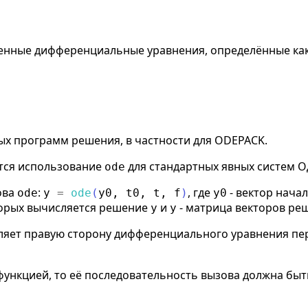
нные дифференциальные уравнения, определённые как
ых программ решения, в частности для ODEPACK.
ется использование
для стандартных явных систем О
ode
ова
:
, где
- вектор нача
ode
y
=
ode
(
y0
,
t0
,
t
,
f
)
y0
торых вычисляется решение
и
- матрица векторов р
y
y
яет правую сторону дифференциального уравнения перв
-функцией, то её последовательность вызова должна быт