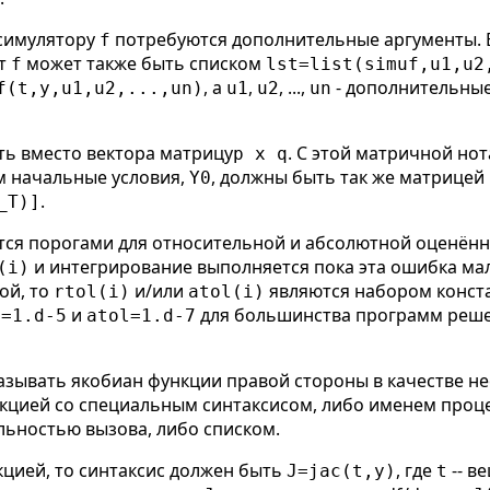
 симулятору
потребуются дополнительные аргументы. 
f
нт
может также быть списком
f
lst=list(simuf,u1,u2
, а
,
, ...,
- дополнительные
f(t,y,u1,u2,...,un)
u1
u2
un
ь вместо вектора матрицу
. С этой матричной но
p x q
ем начальные условия,
, должны быть так же матрицей
Y0
.
_T)]
ся порогами для относительной и абсолютной оценён
и интегрирование выполняется пока эта ошибка мал
(i)
ой, то
и/или
являются набором конста
rtol(i)
atol(i)
и
для большинства программ реше
l=1.d-5
atol=1.d-7
казывать якобиан функции правой стороны в качестве н
нкцией со специальным синтаксисом, либо именем проце
ьностью вызова, либо списком.
кцией, то синтаксис должен быть
, где
-- в
J=jac(t,y)
t