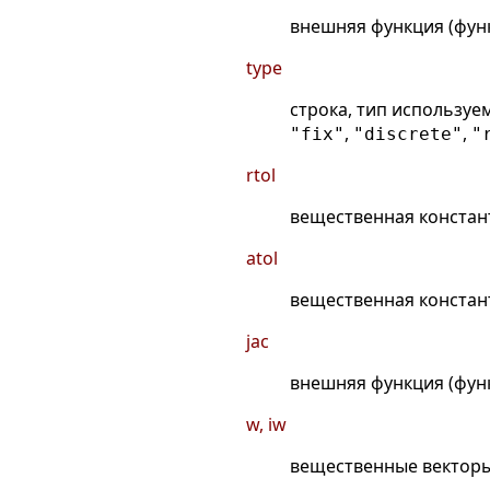
внешняя функция (функ
type
строка, тип использу
,
,
"fix"
"discrete"
"
rtol
вещественная констант
atol
вещественная констант
jac
внешняя функция (функ
w, iw
вещественные вектор