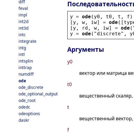
diff
Последовательност
feval
impl
y
 = 
ode
(
y0
, 
t0
, 
t
, 
f
)
int2d
[
y
, 
w
, 
iw
] = 
ode
([
typ
[
y
, 
rd
, 
w
, 
iw
] = 
ode
(
int3d
y
 = 
ode
(
"
discrete
"
, 
y
intc
integrate
intg
Аргументы
intl
intsplin
y0
inttrap
вектор или матрица в
numdiff
ode
t0
ode_discrete
ode_optional_output
вещественный скаляр,
ode_root
t
odedc
odeoptions
вещественный вектор,
daskr
f