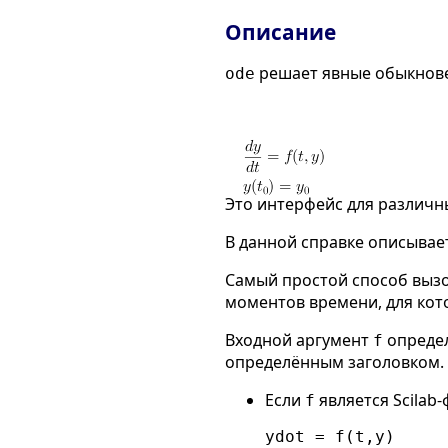
Описание
решает явные обыкнове
ode
Это интерфейс для различн
В данной справке описыва
Самый простой способ выз
моментов времени, для ко
Входной аргумент
определ
f
определённым заголовком.
Если
является Scilab
f
ydot = f(t,y)
