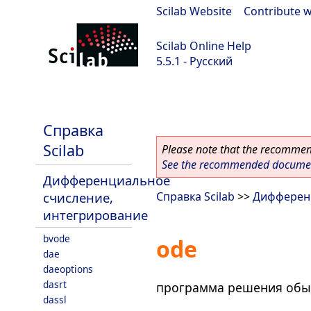
Scilab Website
|
Contribute w
Scilab Online Help
5.5.1 - Русский
Scilab 5.5.1
Справка
Scilab
Please note that the recommend
See the recommended document
Дифференциальное
счисление,
Справка Scilab
>>
Дифференц
интегрирование
bvode
ode
dae
daeoptions
dasrt
программа решения обы
dassl