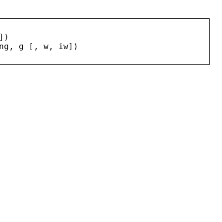
])
ng
, 
g
 [, 
w
, 
iw
])