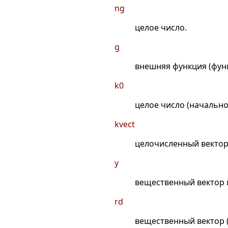
ng
целое число.
g
внешняя функция (функ
k0
целое число (начально
kvect
целочисленный вектор
y
вещественный вектор 
rd
вещественный вектор