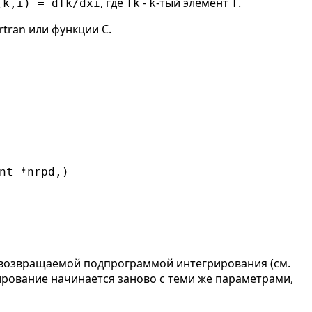
, где
-
-тый элемент
.
(k,i) = dfk/dxi
fk
k
f
tran или функции C.
nt *nrpd,)

 возвращаемой подпрограммой интегрирования (см.
ирование начинается заново с теми же параметрами,