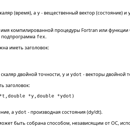
каляр (время), а
- вещественный вектор (состояние) и
y
о - имя компилированной процедуры Fortran или функции
ся подпрограмма
.
fex
жна иметь заголовок:
- скаляр двойной точности,
и
- векторы двойной т
y
ydot
ь заголовок:
*t,double *y,double *ydot)

яние, а
- производная состояния (dy/dt).
ydot
может быть собрана способом, независящим от ОС, исп
.