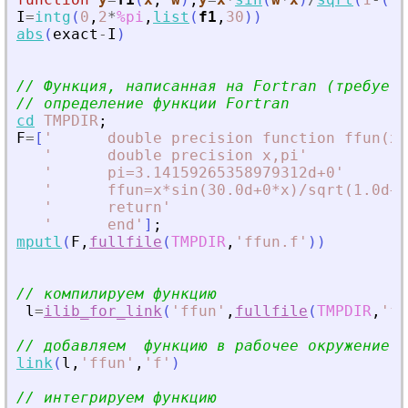
I
=
intg
(
0
,
2
*
%pi
,
list
(
f1
,
30
)
)
abs
(
exact
-
I
)
// Функция, написанная на Fortran (требуетс
// определение функции Fortran
cd
TMPDIR
;
F
=
[
'
      double precision function ffun(x)
'
      double precision x,pi
'
'
      pi=3.14159265358979312d+0
'
'
      ffun=x*sin(30.0d+0*x)/sqrt(1.0d+0
'
      return
'
'
      end
'
]
;
mputl
(
F
,
fullfile
(
TMPDIR
,
'
ffun.f
'
)
)
// компилируем функцию
l
=
ilib_for_link
(
'
ffun
'
,
fullfile
(
TMPDIR
,
'
ff
// добавляем  функцию в рабочее окружение
link
(
l
,
'
ffun
'
,
'
f
'
)
// интегрируем функцию