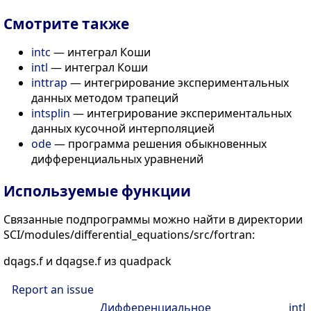
Смотрите также
intc
— интеграл Коши
intl
— интеграл Коши
inttrap
— интегрирование экспериментальных
данных методом трапеций
intsplin
— интегрирование экспериментальных
данных кусочной интерполяцией
ode
— программа решения обыкновенных
дифференциальных уравнений
Используемые функции
Связанные подпрограммы можно найти в директории
SCI/modules/differential_equations/src/fortran:
dqags.f и dqagse.f из quadpack
Report an issue
Дифференциальное
intl