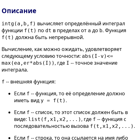
Описание
вычисляет определённый интеграл
intg(a,b,f)
функции
по
в пределах от
до
. Функция
f(t)
dt
a
b
должна быть непрерывной.
f(t)
Вычисление, как можно ожидать, удовлетворяет
следующему условию точности:
abs(I-v)<=
, где
-- точное значение
max(ea,er*abs(I))
I
интеграла.
-- внешняя функция:
f
Если
-- функция, то её определение должно
f
иметь вид
.
y = f(t)
Если
-- список, то этот список должен быть в
f
виде:
, где
-- функция с
list(f,x1,x2,...)
f
последовательностью вызова
.
f(t,x1,x2,...)
Если
-- строка, то она ссылается на имя либо
f