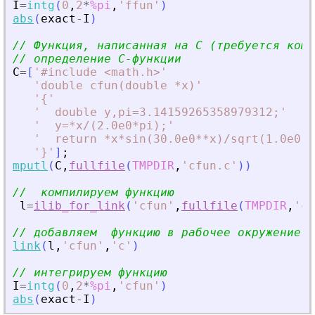
I
=
intg
(
0
,
2
*
%pi
,
'
ffun
'
)
abs
(
exact
-
I
)
// Функция, написанная на C (требуется комп
// определение C-функции
C
=
[
'
#include 
<
math.h
>
'
'
double cfun(double *x)
'
'
{
'
'
  double y,pi=3.14159265358979312;
'
'
  y=*x/(2.0e0*pi);
'
'
  return *x*sin(30.0e0**x)/sqrt(1.0e0-y
'
}
'
]
;
mputl
(
C
,
fullfile
(
TMPDIR
,
'
cfun.c
'
)
)
//  компилируем функцию
l
=
ilib_for_link
(
'
cfun
'
,
fullfile
(
TMPDIR
,
'
cf
// добавляем  функцию в рабочее окружение
link
(
l
,
'
cfun
'
,
'
c
'
)
// интегрируем функцию
I
=
intg
(
0
,
2
*
%pi
,
'
cfun
'
)
abs
(
exact
-
I
)