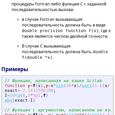
процедуры Fortran либо функции C с заданной
последовательностью вызова:
в случае Fortran вызывающая
последовательность должна быть в виде
, где
double precision function f(x)
x
также является числом двойной точности.
В случае C вызывающая
последовательность должна быть
double
.
f(double *x)
Примеры
// Функция, написанная на языке Scilab
function
y
=
f
(
x
)
,
y
=
x
*
sin
(
30
*
x
)
/
sqrt
(
1
-
(
(
x
/
(
2
exact
=
-
2.5432596188
;
I
=
intg
(
0
,
2
*
%pi
,
f
)
abs
(
exact
-
I
)
// Функция с аргументом, написанном на язык
function
y
=
f1
(
x
, 
w
)
,
y
=
x
*
sin
(
w
*
x
)
/
sqrt
(
1
-
(
(
x